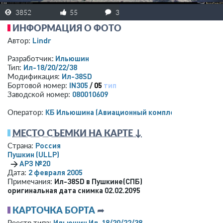
3852
55
3
ИНФОРМАЦИЯ О ФОТО
Lindr
Автор:
Ильюшин
Разработчик:
Ил-18/20/22/38
Тип:
Ил-38SD
Модификация:
IN305
/
05
тип
Бортовой номер:
080010609
Заводской номер:
КБ Ильюшина (Авиационный комплекс)
Оператор:
МЕСТО СЪЕМКИ НА КАРТЕ ↓
Россия
Страна:
Пушкин
(ULLP)
→
АРЗ №20
2 февраля 2005
Дата:
Ил-38SD в Пушкине(СПБ)
Примечания:
оригинальная дата снимка 02.02.2095
КАРТОЧКА БОРТА
➦
Ильюшин Ил-18/20/22/38
Реестр типа: