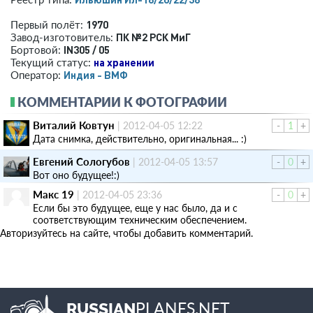
1970
Первый полёт:
ПК №2 РСК МиГ
Завод-изготовитель:
IN305 / 05
Бортовой:
на хранении
Текущий статус:
Индия - ВМФ
Оператор:
КОММЕНТАРИИ К ФОТОГРАФИИ
Виталий Ковтун
|
2012-04-05 12:22
-
1
+
Дата снимка, действительно, оригинальная... :)
Евгений Сологубов
|
2012-04-05 13:57
-
0
+
Вот оно будущее!:)
Макс 19
|
2012-04-05 23:36
-
0
+
Если бы это будущее, еще у нас было, да и с
соответствующим техническим обеспечением.
Авторизуйтесь на сайте, чтобы добавить комментарий.
PLANES.NET
RUSSIAN