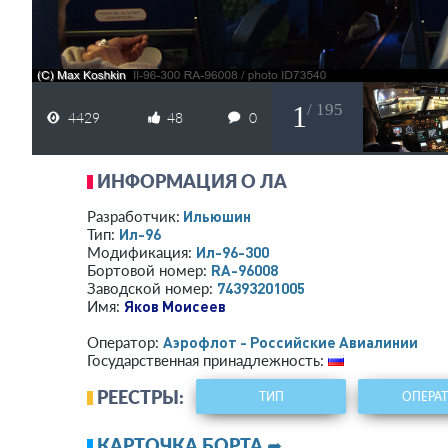
1
/ 195
4429
48
0
ИНФОРМАЦИЯ О ЛА
Ильюшин
Разработчик:
Ил-96
Тип:
Ил-96-300
Модификация:
RA-96008
Бортовой номер:
74393201005
Заводской номер:
Яков Моисеев
Имя:
Аэрофлот - Российские Авиалинии
Оператор:
Государственная принадлежность:
РЕЕСТРЫ:
ТИП
ОПЕРА
КАРТОЧКА БОРТА ➦