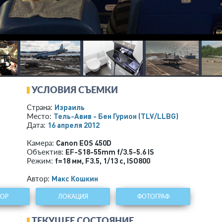
УСЛОВИЯ СЪЕМКИ
Израиль
Страна:
Тель-Авив - Бен Гурион
(TLV/LLBG)
Место:
16 апреля 2012
Дата:
Canon EOS 450D
Камера:
EF-S18-55mm f/3.5-5.6 IS
Объектив:
f=18 мм
,
F3.5
,
1/13 с
,
ISO800
Режим:
Макс Кошкин
Автор:
ТОР
ЛОКАЦИЯ
ФОТОГРАФ
ТЕКУЩЕЕ СОСТОЯНИЕ