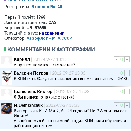
Яковлев Як-40
Реестр типа:
1968
Первый полёт:
САЗ
Завод-изготовитель:
UR-87685
Бортовой:
на хранении
Текущий статус:
Аэрофлот - МГА СССР
Оператор:
КОММЕНТАРИИ К ФОТОГРАФИИ
Кирилл
|
2012-09-27 13:15
-
0
+
А причем политех к самолетам?
Валерий Петров
|
2012-09-27 13:35
-
0
+
В КПИ есть-Факультет авiацiйних i космiчних систем - ФАКС
Грашовень Виктор
|
2012-09-27 15:28
-
0
+
Я бы примерно так же ответил)
N.Demianchuk
|
2012-09-27 18:33
-
0
+
Виктор, вы в КПИ Ми-2, Ан-24 видели? Нет? А они там есть.
Ищите!
А вообще музей этот самолёт отдал КПИ ради обучения и
работающих систем