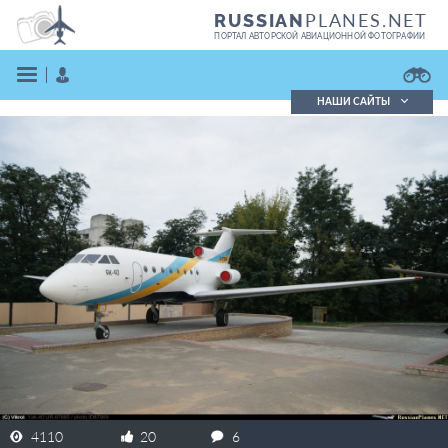
PLANES.NET
RUSSIAN
ПОРТАЛ АВТОРСКОЙ АВИАЦИОННОЙ ФОТОГРАФИИ
НАШИ САЙТЫ
Поиск фотографий
Поиск в реестре
Кратко
Подробно
ВОЙТИ
ЗАРЕГИСТРИРОВАТЬСЯ
4110
20
6