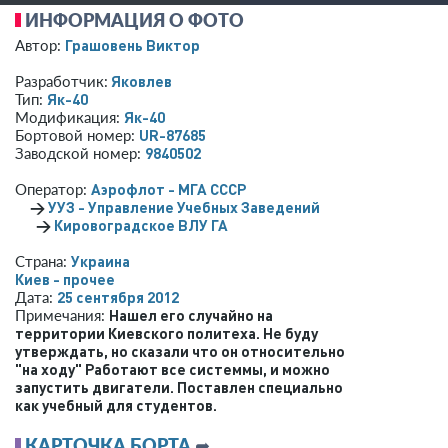
ИНФОРМАЦИЯ О ФОТО
Грашовень Виктор
Автор:
Яковлев
Разработчик:
Як-40
Тип:
Як-40
Модификация:
UR-87685
Бортовой номер:
9840502
Заводской номер:
Аэрофлот - МГА СССР
Оператор:
→
УУЗ - Управление Учебных Заведений
→
Кировоградское ВЛУ ГА
Украина
Страна:
Киев - прочее
25 сентября 2012
Дата:
Нашел его случайно на
Примечания:
территории Киевского политеха. Не буду
утверждать, но сказали что он относительно
"на ходу" Работают все системмы, и можно
запустить двигатели. Поставлен специально
как учебный для студентов.
КАРТОЧКА БОРТА
➦