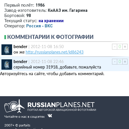
1986
Первый полёт:
КнААЗ им. Гагарина
Завод-изготовитель:
98
Бортовой:
на хранении
Текущий статус:
Россия - ВКС
Оператор:
КОММЕНТАРИИ К ФОТОГРАФИИ
bender
|
2012-11-08 16:50
-
0
+
он же
http://russianplanes.net/id86243
bender
|
2012-11-08 22:46
-
0
+
серийный номер 31918, добавьте, пожалуйста
Авторизуйтесь на сайте, чтобы добавить комментарий.
PLANES.NET
RUSSIAN
ПОРТАЛ АВТОРСКОЙ АВИАЦИОННОЙ ФОТОГРАФИИ
Читайте о нас в соцсетях
2007+ © parfaits