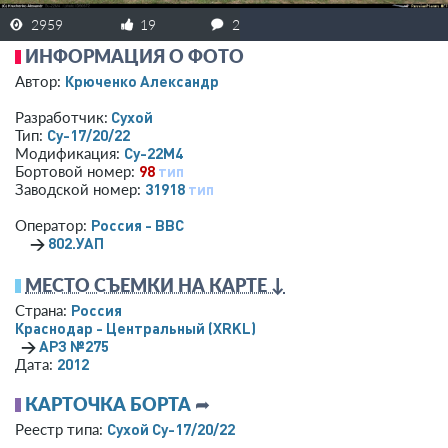
2959
19
2
ИНФОРМАЦИЯ О ФОТО
Крюченко Александр
Автор:
Сухой
Разработчик:
Су-17/20/22
Тип:
Су-22М4
Модификация:
98
тип
Бортовой номер:
31918
тип
Заводской номер:
Россия - ВВС
Оператор:
→
802.УАП
МЕСТО СЪЕМКИ НА КАРТЕ ↓
Россия
Страна:
Краснодар - Центральный
(XRKL)
→
АРЗ №275
2012
Дата:
КАРТОЧКА БОРТА
➦
Сухой Су-17/20/22
Реестр типа: