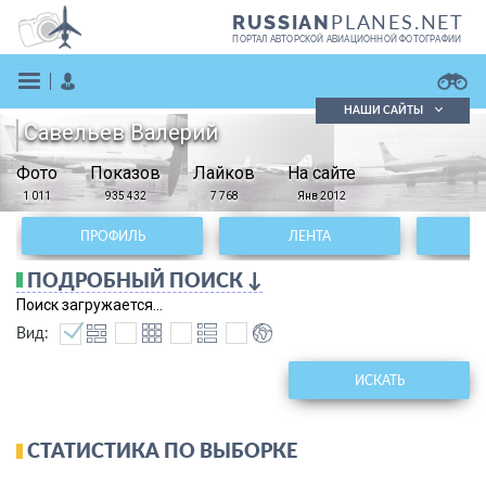
PLANES.NET
RUSSIAN
ПОРТАЛ АВТОРСКОЙ АВИАЦИОННОЙ ФОТОГРАФИИ
НАШИ САЙТЫ
Савельев Валерий
Поиск фотографий
Фото
Показов
Поиск в реестре
Лайков
На сайте
Кратко
Подробно
1 011
935 432
7 768
Янв 2012
ВОЙТИ
ПРОФИЛЬ
ЛЕНТА
ПОДРОБНЫЙ ПОИСК ↓
Поиск загружается...
Вид:
ИСКАТЬ
ЗАРЕГИСТРИРОВАТЬСЯ
СТАТИСТИКА ПО ВЫБОРКЕ