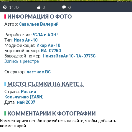
1470
3
0
ИНФОРМАЦИЯ О ФОТО
Савельев Валерий
Автор:
!СЛА и АОН!
Разработчик:
Икар Аи-10
Тип:
Икар Аи-10
Модификация:
RA-0775G
Бортовой номер:
НеизвЗавАи10-RA-0775G
Заводской номер:
Запись в реестре
­частное ВС­
Оператор:
МЕСТО СЪЕМКИ НА КАРТЕ ↓
Россия
Страна:
Кольчугино
(ZA5N)
май 2007
Дата:
КОММЕНТАРИИ К ФОТОГРАФИИ
Комментариев нет. Авторизуйтесь на сайте, чтобы добавить
комментарий.