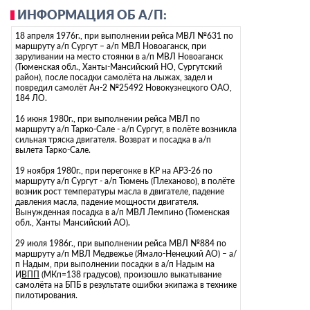
ИНФОРМАЦИЯ ОБ А/П:
18 апреля 1976г., при выполнении рейса МВЛ №631 по
маршруту а/п Сургут – а/п МВЛ Новоаганск, при
заруливании на место стоянки в а/п МВЛ Новоаганск
(Тюменская обл., Ханты-Мансийский НО, Сургутский
район), после посадки самолёта на лыжах, задел и
повредил самолёт Ан-2 №25492 Новокузнецкого ОАО,
184 ЛО.
16 июня 1980г., при выполнении рейса МВЛ по
маршруту а/п Тарко-Сале - а/п Сургут, в полёте возникла
сильная тряска двигателя. Возврат и посадка в а/п
вылета Тарко-Сале.
19 ноября 1980г., при перегонке в КР на АРЗ-26 по
маршруту а/п Сургут - а/п Тюмень (Плеханово), в полёте
возник рост температуры масла в двигателе, падение
давления масла, падение мощности двигателя.
Вынужденная посадка в а/п МВЛ Лемпино (Тюменская
обл., Ханты Мансийский АО).
29 июля 1986г., при выполнении рейса МВЛ №884 по
маршруту а/п МВЛ Медвежье (Ямало-Ненецкий АО) – а/
п Надым, при выполнении посадки в а/п Надым на
И
ВПП
(МКп=138 градусов), произошло выкатывание
самолёта на БПБ в результате ошибки экипажа в технике
пилотирования.