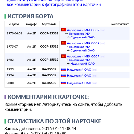
· все комментарии к фотографиям этой карточки
ИСТОРИЯ БОРТА
с даты:
модиф.:
бортовой:
эксплуатант:
Аэрофлот - МГА СССР
(
su
)
1970.04.08
Ан-2П
СССР-35532
→
Тюменское УГА
→
Сургутский ОАО
Аэрофлот - МГА СССР
(
su
)
1975.07
Ан-2П
СССР-35532
→
Тюменское УГА
→
Сургутский ОАО
Аэрофлот - МГА СССР
(
su
)
1983
Ан-2П
СССР-35532
→
Тюменское УГА
→
Надымский ОАО
1993
Ан-2П
RA-35532
Надымский ОАО
(
ru
)
1994
Ан-2П
RA-35532
Надымский ОАО
(
ru
)
2000
Ан-2П
RA-35532
Надымский ОАО
(
ru
)
КОММЕНТАРИИ К КАРТОЧКЕ:
Комментариев нет. Авторизуйтесь на сайте, чтобы добавить
комментарий.
СТАТИСТИКА ПО ЭТОЙ КАРТОЧКЕ
Запись добавлена: 2016-01-11 08:44
Версия:
9
(от 2018-09-01 18:08)