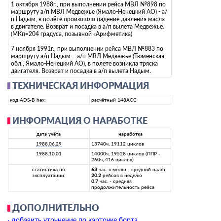
1 октября 1988г., при выполнении рейса МВЛ №898 по
маршруту а/п МВЛ Медвежье (Ямало-Ненецкий АО) - а/
п Надым, в полёте произошло падение давления масла
в двигателе. Возврат и посадка в а/п вылета Медвежье.
(МКп=204 градуса, позывной «Арифметика)
7 ноября 1991г., при выполнении рейса МВЛ №883 по
маршруту а/п Надым – а/п МВЛ Медвежье (Тюменская
обл., Ямало-Ненецкий АО), в полёте возникла тряска
двигателя. Возврат и посадка в а/п вылета Надым.
ТЕХНИЧЕСКАЯ ИНФОРМАЦИЯ
код ADS-B hex:
расчётный 148ACC
ИНФОРМАЦИЯ О НАРАБОТКЕ
дата учёта
наработка
1988.06.29
13740ч, 19112 циклов
1988.10.01
14000ч, 19528 циклов (ППР -
260ч, 416 циклов)
статистика по
63
час. в месяц - средний налёт
эксплуатации:
20.2
рейсов в неделю
0.7
час. - средняя
продолжительность рейса
ДОПОЛНИТЕЛЬНО
· добавить уточнение по карточке борта