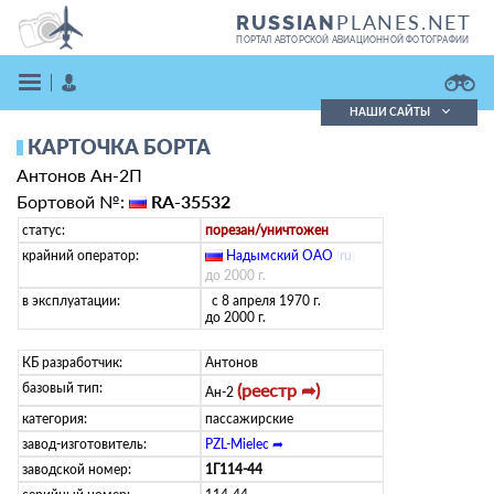
PLANES.NET
RUSSIAN
ПОРТАЛ АВТОРСКОЙ АВИАЦИОННОЙ ФОТОГРАФИИ
НАШИ САЙТЫ
КАРТОЧКА БОРТА
Поиск фотографий
Антонов Ан-2П
Поиск в реестре
Кратко
Подробно
Бортовой №:
RA-35532
ВОЙТИ
статус:
порезан/уничтожен
крайний оператор:
Надымский ОАО
(
ru
)
до 2000 г.
в эксплуатации:
с 8 апреля 1970 г.
до 2000 г.
КБ разработчик:
Антонов
базовый тип:
(реестр ➦)
Ан-2
ЗАРЕГИСТРИРОВАТЬСЯ
категория:
пассажирские
завод-изготовитель:
PZL-Mielec ➦
заводской номер:
1Г114-44