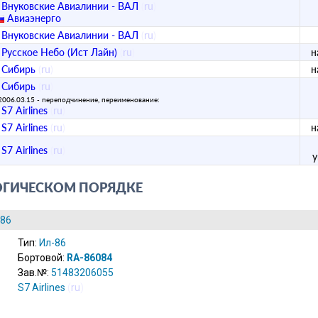
Внуковские Авиалинии - ВАЛ
(
ru
)
Авиаэнерго
Внуковские Авиалинии - ВАЛ
(
ru
)
Русское Небо (Ист Лайн)
(
ru
)
н
Сибирь
(
ru
)
н
Сибирь
(
ru
)
2006.03.15 - переподчинение, переименование:
S7 Airlines
(
ru
)
S7 Airlines
(
ru
)
н
S7 Airlines
(
ru
)
ОГИЧЕСКОМ ПОРЯДКЕ
-86
Тип:
Ил-86
Бортовой:
RA-86084
Зав.№:
51483206055
S7 Airlines
(
ru
)