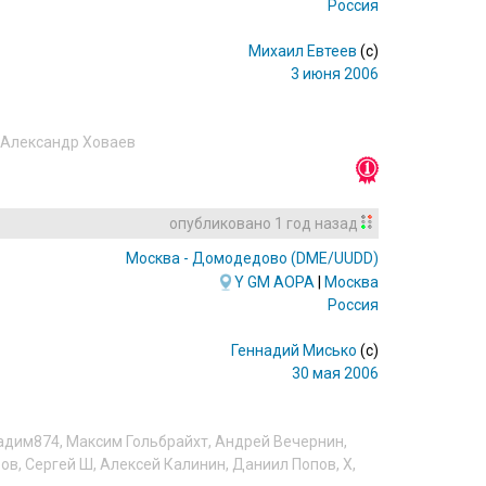
Россия
Михаил Евтеев
(c)
3 июня 2006
Александр Ховаев
опубликовано
1 год назад
Москва - Домодедово
(DME/UUDD)
Y
GM
AOPA
|
Москва
Россия
Геннадий Мисько
(c)
30 мая 2006
адим874
,
Максим Гольбрайхт
,
Андрей Вечернин
,
бов
,
Сергей Ш
,
Алексей Калинин
,
Даниил Попов
,
X
,