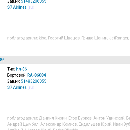
Зав.№:
51483206055
S7 Airlines
(
ru
)
поблагодарили:
kiba
,
Георгий Швецов
,
Гриша Шанин
,
JetRanger
,
-86
Тип:
Ил-86
Бортовой:
RA-86084
Зав.№:
51483206055
S7 Airlines
(
ru
)
поблагодарили:
Даниил Кирин
,
Егор Бурков
,
Антон Удинский
,
В
Андрей Цымбал
,
Александр Комков
,
Ендальцев Юрий
,
Иван Зу