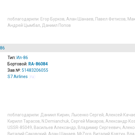
поблагодарили:
Егор Бурков
,
Алан Шанаев
,
Павел Фетисов
,
Мак
Андрей Цымбал
,
Даниил Попов
-86
Тип:
Ил-86
Бортовой:
RA-86084
Зав.№:
51483206055
S7 Airlines
(
ru
)
поблагодарили:
Даниил Кирин
,
Лысенко Сергей
,
Алексей Кача
Кирилл Тарасов
,
N.Demianchuk
,
Сергей Макаров
,
Александр Ко
USSR-85049
,
Васильев Александр
,
Владимир Сергеевич
,
Алекс
Виталий Саковский
,
Алан Шанаев
,
MrZorg
,
Виталий Ковтун
,
Вла