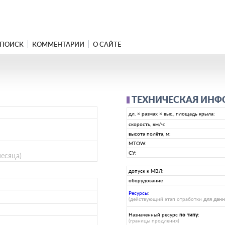
ПОИСК
КОММЕНТАРИИ
О САЙТЕ
ТЕХНИЧЕСКАЯ ИН
дл. × размах × выс., площадь крыла:
скорость, км/ч:
высота полёта, м:
MTOW:
СУ:
месяца)
допуск к МВЛ:
оборудование
Ресурсы
:
(действующий этап отработки
для дан
Назначенный ресурс
по типу
:
(границы продления)