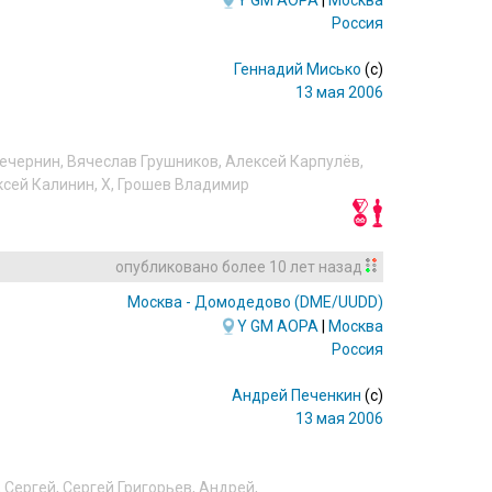
Y
GM
AOPA
|
Москва
Россия
Геннадий Мисько
(c)
13 мая 2006
ечернин
,
Вячеслав Грушников
,
Алексей Карпулёв
,
ксей Калинин
,
X
,
Грошев Владимир
опубликовано
более 10 лет назад
Москва - Домодедово
(DME/UUDD)
Y
GM
AOPA
|
Москва
Россия
Андрей Печенкин
(c)
13 мая 2006
,
Сергей
,
Сергей Григорьев
,
Андрей
,