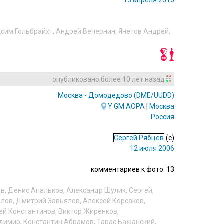
13 апреля 2010
сим Гольбрайхт
,
Андрей Вечернин
,
Янетов Андрей
,
опубликовано
более 10 лет назад
Москва - Домодедово
(DME/UUDD)
Y
GM
AOPA
|
Москва
Россия
Сергей Рябцев
(c)
12 июля 2006
комментариев к фото: 13
ев
,
Денис Апальков
,
Александр Шулик
,
Сергей
,
злов
,
Дмитрий Завьялов
,
Алексей Корсаков
,
ей Константинов
,
Виктор Жиренков
,
димир
,
Константин Абрамов
,
Тарас Бажанский
,