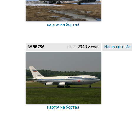
карточка борта
№
95796
(0/2)
2943 views
Ильюшин
·
Ил
карточка борта