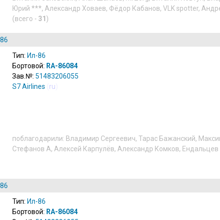
Юрий ***
,
Александр Ховаев
,
Фёдор Кабанов
,
VLK spotter
,
Андр
(всего -
31
)
-86
Тип:
Ил-86
Бортовой:
RA-86084
Зав.№:
51483206055
S7 Airlines
(
ru
)
поблагодарили:
Владимир Сергеевич
,
Тарас Бажанский
,
Макси
Стефанов А
,
Алексей Карпулёв
,
Александр Комков
,
Ендальцев
-86
Тип:
Ил-86
Бортовой:
RA-86084