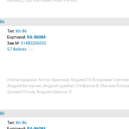
Артём Д
,
Щеглов Юрий
,
Fedor Plinskiy
-86
Тип:
Ил-86
Бортовой:
RA-86084
Зав.№:
51483206055
S7 Airlines
(
ru
)
поблагодарили:
Антон Удинский
,
Вадим874
,
Владимир Сергеев
Андрей Вечернин
,
Андрей Цымбал
,
Стефанов А
,
Максим Волко
Даниил Попов
,
Андрей Шматко
,
X
-86
Тип:
Ил-86
Бортовой:
RA-86084