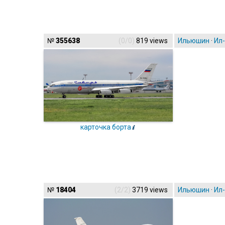
№
355638
(0/0)
819 views
Ильюшин
·
Ил
карточка борта
№
18404
(2/2)
3719 views
Ильюшин
·
Ил