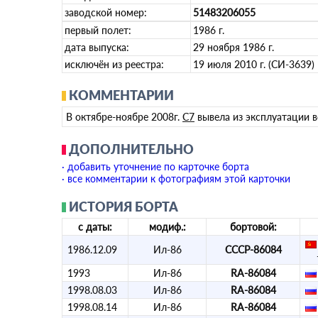
заводской номер:
51483206055
первый полет:
1986 г.
дата выпуска:
29 ноября 1986 г.
исключён из реестра:
19 июля 2010 г. (СИ-3639)
КОММЕНТАРИИ
В октябре-ноябре 2008г.
С7
вывела из эксплуатации в
ДОПОЛНИТЕЛЬНО
· добавить уточнение по карточке борта
· все комментарии к фотографиям этой карточки
ИСТОРИЯ БОРТА
с даты:
модиф.:
бортовой:
1986.12.09
Ил-86
СССР-86084
1993
Ил-86
RA-86084
1998.08.03
Ил-86
RA-86084
1998.08.14
Ил-86
RA-86084