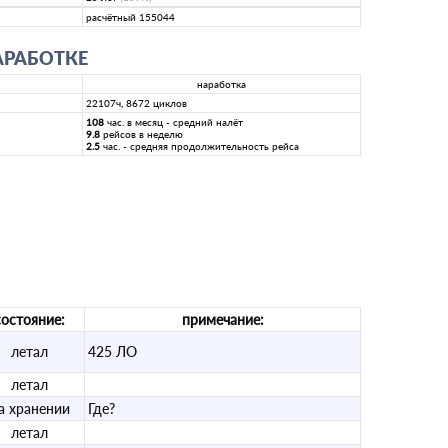
расчётный 155044
АРАБОТКЕ
наработка
22107ч, 8672 циклов
108
час. в месяц - средний налёт
9.8
рейсов в неделю
2.5
час. - средняя продолжительность рейса
состояние:
примечание:
летал
425 ЛО
летал
а хранении
Где?
летал