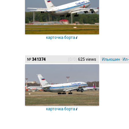
карточка борта
№
341374
(0/0)
625 views
Ильюшин
·
Ил
карточка борта