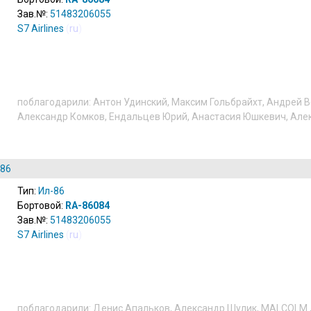
Зав.№:
51483206055
S7 Airlines
(
ru
)
поблагодарили:
Антон Удинский
,
Максим Гольбрайхт
,
Андрей В
Александр Комков
,
Ендальцев Юрий
,
Анастасия Юшкевич
,
Але
-86
Тип:
Ил-86
Бортовой:
RA-86084
Зав.№:
51483206055
S7 Airlines
(
ru
)
поблагодарили:
Денис Апальков
,
Александр Шулик
,
MALCOLM