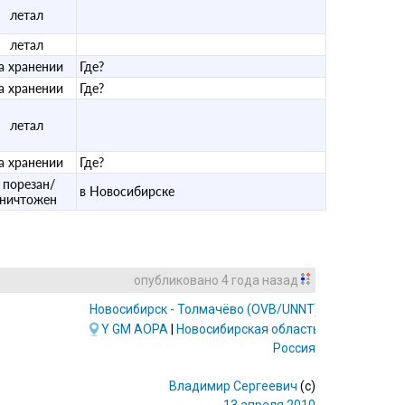
летал
летал
а хранении
Где?
а хранении
Где?
летал
а хранении
Где?
порезан/
в Новосибирске
уничтожен
опубликовано
4 года назад
Новосибирск - Толмачёво
(OVB/UNNT)
Y
GM
AOPA
|
Новосибирская область
Россия
Владимир Сергеевич
(c)