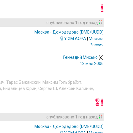
опубликовано
1 год назад
Москва - Домодедово
(DME/UUDD)
Y
GM
AOPA
|
Москва
Россия
Геннадий Мисько
(c)
13 мая 2006
ич
,
Тарас Бажанский
,
Максим Гольбрайхт
,
в
,
Ендальцев Юрий
,
Сергей Ш
,
Алексей Калинин
,
опубликовано
1 год назад
Москва - Домодедово
(DME/UUDD)