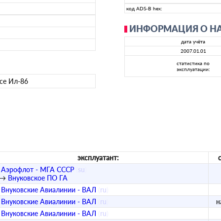
код ADS-B hex:
ИНФОРМАЦИЯ О Н
дата учёта
2007.01.01
статистика по
эксплуатации:
се Ил-86
эксплуатант:
Аэрофлот - МГА СССР
(
su
)
→
Внуковское ПО ГА
Внуковские Авиалинии - ВАЛ
(
ru
)
Внуковские Авиалинии - ВАЛ
(
ru
)
н
Внуковские Авиалинии - ВАЛ
(
ru
)