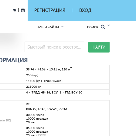
|
РЕГИСТРАЦИЯ
ВХОД
|
НАШИ САЙТЫ
ПОИСК
ФОРМАЦИЯ
2
59.94 × 48.06 × 15.81 м, 320 м
950 (кр.)
11100 (кр.), 12000 (макс.)
215000 кг
4 × ТРДД НК-86, ВСУ: 1 × ГТД ВСУ-10
да
BRNAV, TCAS, EGPWS, RVSM
30000 часов
10000 посадок
ного ВС
)
20 лет
35000 часов
10000 посадок
25 лет
(159%)