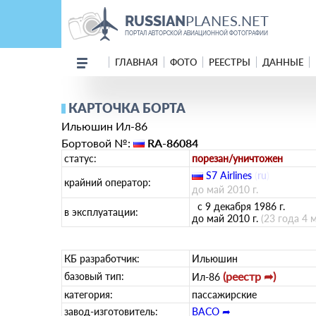
PLANES.NET
RUSSIAN
ПОРТАЛ АВТОРСКОЙ АВИАЦИОННОЙ ФОТОГРАФИИ
ГЛАВНАЯ
ФОТО
РЕЕСТРЫ
ДАННЫЕ
КАРТОЧКА БОРТА
Ильюшин Ил-86
Бортовой №:
RA-86084
статус:
порезан/уничтожен
S7 Airlines
(
ru
)
крайний оператор:
до май 2010 г.
с 9 декабря 1986 г.
в эксплуатации:
до май 2010 г.
(23 года 4 
КБ разработчик:
Ильюшин
(реестр ➦)
базовый тип:
Ил-86
категория:
пассажирские
завод-изготовитель:
ВАСО ➦