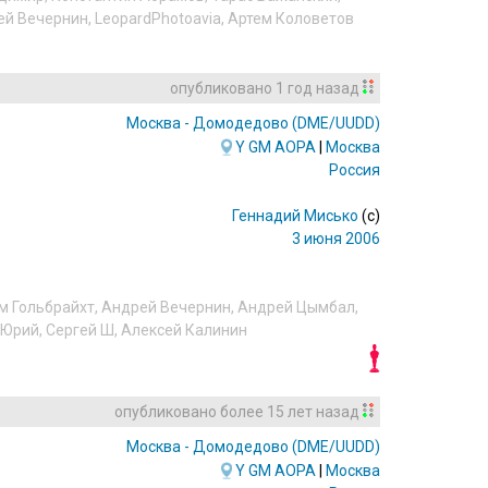
ей Вечернин
,
LeopardPhotoavia
,
Артем Коловетов
опубликовано
1 год назад
Москва - Домодедово
(DME/UUDD)
Y
GM
AOPA
|
Москва
Россия
Геннадий Мисько
(c)
3 июня 2006
м Гольбрайхт
,
Андрей Вечернин
,
Андрей Цымбал
,
 Юрий
,
Сергей Ш
,
Алексей Калинин
опубликовано
более 15 лет назад
Москва - Домодедово
(DME/UUDD)
Y
GM
AOPA
|
Москва