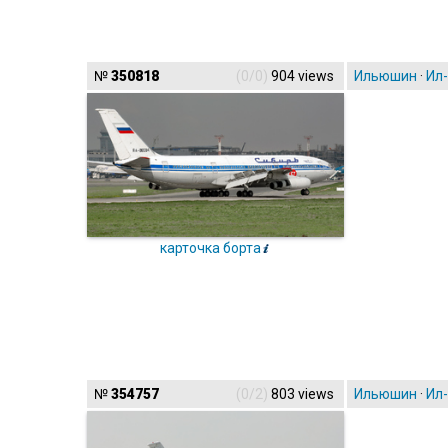
№
350818
(0/0)
904 views
Ильюшин
·
Ил
карточка борта
№
354757
(0/2)
803 views
Ильюшин
·
Ил