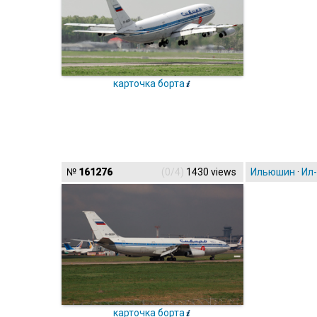
карточка борта
№
161276
(0/4)
1430 views
Ильюшин
·
Ил
карточка борта