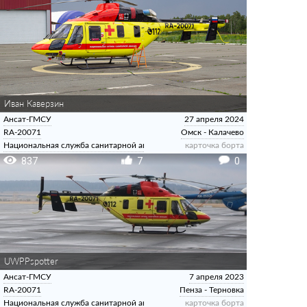
Иван Каверзин
Ансат-ГМСУ
27 апреля 2024
RA-20071
Омск - Калачево
Национальная служба санитарной авиации
карточка борта
837
7
0
UWPPspotter
Ансат-ГМСУ
7 апреля 2023
RA-20071
Пенза - Терновка
Национальная служба санитарной авиации
карточка борта