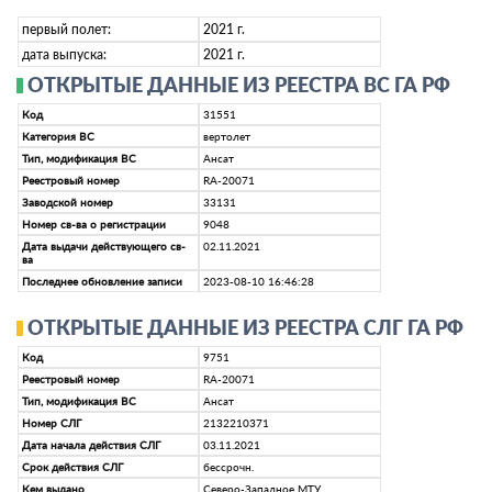
первый полет:
2021 г.
дата выпуска:
2021 г.
ОТКРЫТЫЕ ДАННЫЕ ИЗ РЕЕСТРА ВС ГА РФ
Код
31551
Категория ВС
вертолет
Тип, модификация ВС
Ансат
Реестровый номер
RA-20071
Заводской номер
33131
Номер св-ва о регистрации
9048
Дата выдачи действующего св-
02.11.2021
ва
Последнее обновление записи
2023-08-10 16:46:28
ОТКРЫТЫЕ ДАННЫЕ ИЗ РЕЕСТРА СЛГ ГА РФ
Код
9751
Реестровый номер
RA-20071
Тип, модификация ВС
Ансат
Номер СЛГ
2132210371
Дата начала действия СЛГ
03.11.2021
Срок действия СЛГ
бессрочн.
Кем выдано
Северо-Западное МТУ