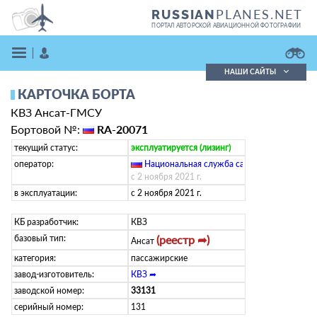
PLANES.NET
RUSSIAN
ПОРТАЛ АВТОРСКОЙ АВИАЦИОННОЙ ФОТОГРАФИИ
НАШИ САЙТЫ
КАРТОЧКА БОРТА
Поиск фотографий
КВЗ Ансат-ГМСУ
Поиск в реестре
Кратко
Подробно
Бортовой №:
RA-20071
ВОЙТИ
текущий статус:
эксплуатируется (лизинг)
оператор:
Национальная служба санитарной авиации
с 2 ноября 2021 г.
в эксплуатации:
с 2 ноября 2021 г.
КБ разработчик:
КВЗ
базовый тип:
(реестр ➦)
Ансат
категория:
пассажирские
ЗАРЕГИСТРИРОВАТЬСЯ
завод-изготовитель:
КВЗ ➦
заводской номер:
33131
серийный номер:
131