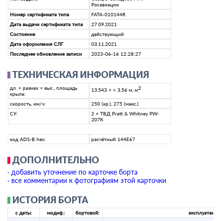
Росавиации
Номер сертификата типа
FATA-010144R
Дата выдачи сертификата типа
27.09.2021
Состояние
действующий
Дата оформления СЛГ
03.11.2021
Последнее обновление записи
2023-06-16 12:28:27
ТЕХНИЧЕСКАЯ ИНФОРМАЦИЯ
дл. × размах × выс., площадь
2
13.543 × × 3.56 м, м
крыла:
скорость, км/ч:
250 (кр.), 275 (макс.)
СУ:
2 × ТВД Pratt & Whitney РW-
207K
код ADS-B hex:
расчётный 144E67
ДОПОЛНИТЕЛЬНО
· добавить уточнение по карточке борта
· все комментарии к фотографиям этой карточки
ИСТОРИЯ БОРТА
с даты:
модиф.:
бортовой:
эксплуатант: