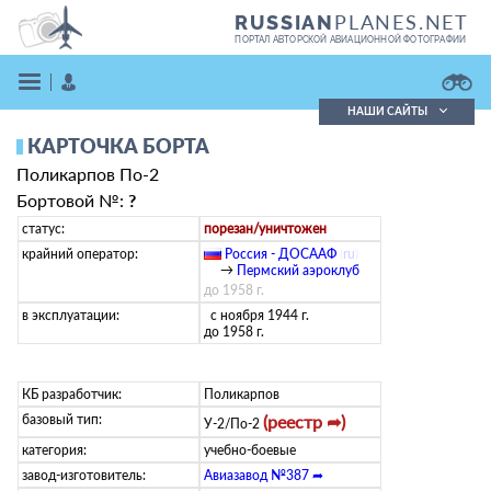
PLANES.NET
RUSSIAN
ПОРТАЛ АВТОРСКОЙ АВИАЦИОННОЙ ФОТОГРАФИИ
НАШИ САЙТЫ
КАРТОЧКА БОРТА
Поиск фотографий
Поликарпов По-2
Поиск в реестре
Кратко
Подробно
Бортовой №:
?
ВОЙТИ
статус:
порезан/уничтожен
крайний оператор:
Россия - ДОСААФ
(
ru
)
→
Пермский аэроклуб
до 1958 г.
в эксплуатации:
с ноября 1944 г.
до 1958 г.
КБ разработчик:
Поликарпов
ЗАРЕГИСТРИРОВАТЬСЯ
базовый тип:
(реестр ➦)
У-2/По-2
категория:
учебно-боевые
завод-изготовитель:
Авиазавод №387 ➦