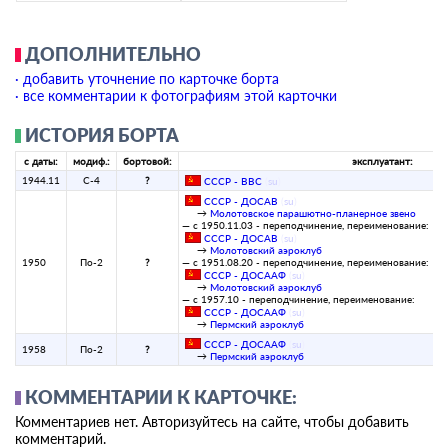
ДОПОЛНИТЕЛЬНО
· добавить уточнение по карточке борта
· все комментарии к фотографиям этой карточки
ИСТОРИЯ БОРТА
с даты:
модиф.:
бортовой:
эксплуатант:
1944.11
С-4
?
СССР - ВВС
(
su
)
СССР - ДОСАВ
(
su
)
→
Молотовское парашютно-планерное звено
— с 1950.11.03 - переподчинение, переименование:
СССР - ДОСАВ
(
su
)
→
Молотовский аэроклуб
1950
По-2
?
— с 1951.08.20 - переподчинение, переименование:
СССР - ДОСААФ
(
su
)
→
Молотовский аэроклуб
— с 1957.10 - переподчинение, переименование:
СССР - ДОСААФ
(
su
)
→
Пермский аэроклуб
СССР - ДОСААФ
(
su
)
1958
По-2
?
→
Пермский аэроклуб
КОММЕНТАРИИ К КАРТОЧКЕ:
Комментариев нет. Авторизуйтесь на сайте, чтобы добавить
комментарий.