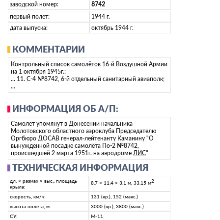
заводской номер:
8742
первый полет:
1944 г.
дата выпуска:
октябрь 1944 г.
КОММЕНТАРИИ
Контрольный список самолётов 16-й Воздушной Армии
на 1 октября 1945г.:
... 11. С-4 №8742, 6-й отдельный санитарный авиаполк;
...
ИНФОРМАЦИЯ ОБ А/П:
Самолёт упомянут в Донесении начальника
Молотовского областного аэроклуба Председателю
Оргбюро ДОСАВ генерал-лейтенанту Каманину "О
вынужденной посадке самолёта По-2 №8742,
происшедшей 2 марта 1951г. на аэродроме
ЛИС
"
ТЕХНИЧЕСКАЯ ИНФОРМАЦИЯ
дл. × размах × выс., площадь
2
8.7 × 11.4 × 3.1 м, 33.15 м
крыла:
скорость, км/ч:
131 (кр.), 152 (макс.)
высота полёта, м:
3000 (кр.), 3800 (макс.)
СУ:
М-11