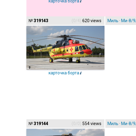
карточка борта
№
319143
(0/4)
620 views
Миль
·
Ми-8/9
карточка борта
№
319144
(0/0)
554 views
Миль
·
Ми-8/9