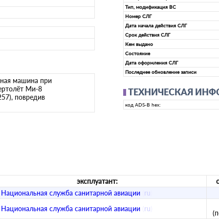
Тип, модификация ВС
Номер СЛГ
Дата начала действия СЛГ
Срок действия СЛГ
Кем выдано
Состояние
Дата оформления СЛГ
Последнее обновление записи
чная машина при
ертолёт Ми-8
ТЕХНИЧЕСКАЯ ИН
57), повредив
код ADS-B hex:
эксплуатант:
Национальная служба санитарной авиации
(
ru
)
Национальная служба санитарной авиации
(
ru
)
(