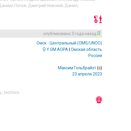
Даниил Попов
,
Дмитрий Невский
,
Данил
,
опубликовано
3 года назад
Омск - Центральный
(OMS/UNOO)
Y
GM
AOPA
|
Омская область
Россия
Максим Гольбрайхт
(c)
23 апреля 2023
ry_technics