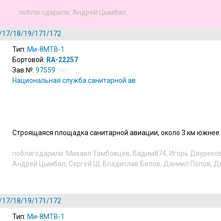
поблагодарили:
Андрей Цымбал
/17/18/19/171/172
Тип:
Ми-8МТВ-1
Бортовой:
RA-22257
Зав.№:
97559
тип
Национальная служба санитарной авиации
(
ru
)
Строящаяся площадка санитарной авиации, около 3 км южнее т
поблагодарили:
Михаил Тамбовцев
,
Вадим874
,
Игорь Двуреко
Андрей Цымбал
,
Сергей Ш
,
Владислав Белов
,
Даниил Попов
,
Д
/17/18/19/171/172
Тип:
Ми-8МТВ-1