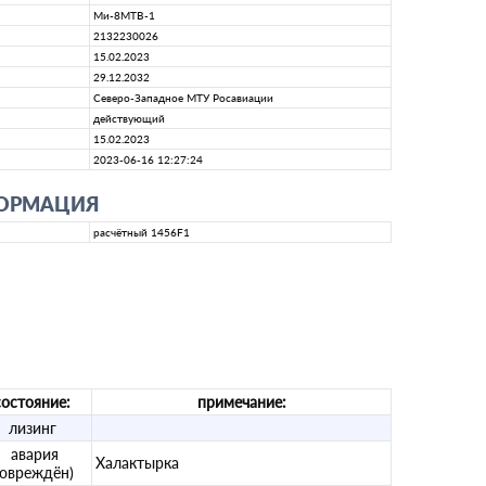
Ми-8МТВ-1
2132230026
15.02.2023
29.12.2032
Северо-Западное МТУ Росавиации
действующий
15.02.2023
2023-06-16 12:27:24
ФОРМАЦИЯ
расчётный 1456F1
состояние:
примечание:
лизинг
авария
Халактырка
повреждён)