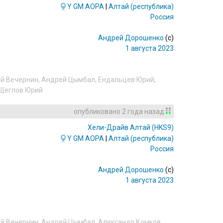
Y
GM
AOPA
|
Алтай (республика)
Россия
Андрей Дорошенко
(c)
1 августа 2023
й Вечернин
,
Андрей Цымбал
,
Ендальцев Юрий
,
Щеглов Юрий
опубликовано
2 года назад
Хели-Драйв Алтай
(HKS9)
Y
GM
AOPA
|
Алтай (республика)
Россия
Андрей Дорошенко
(c)
1 августа 2023
й Вечернин
,
Андрей Цымбал
,
Александр Комков
,