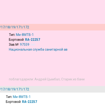
/17/18/19/171/172
Тип:
Ми-8МТВ-1
Бортовой:
RA-22257
Зав.№:
97559
тип
Национальная служба санитарной авиации
(
ru
)
поблагодарили:
Андрей Цымбал
,
Старик из бани
/17/18/19/171/172
Тип:
Ми-8МТВ-1
Бортовой:
RA-22257