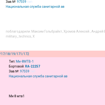
Зав.№:
97559
тип
Национальная служба санитарной авиации
(
ru
)
поблагодарили:
Максим Гольбрайхт
,
Хромов Алексей
,
Андрей 
military_technics
,
X
/17/18/19/171/172
Тип:
Ми-8МТВ-1
Бортовой:
RA-22257
Зав.№:
97559
тип
Национальная служба санитарной авиации
(
ru
)
Ми 8 мтв1