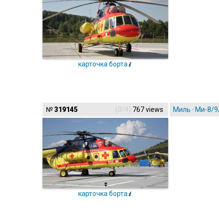
карточка борта
№
319145
(0/4)
767 views
Миль
·
Ми-8/9
карточка борта