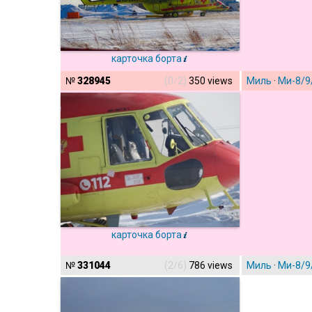
карточка борта
№
328945
(0/2)
350 views
Миль
·
Ми-8/9
карточка борта
№
331044
(2/6)
786 views
Миль
·
Ми-8/9