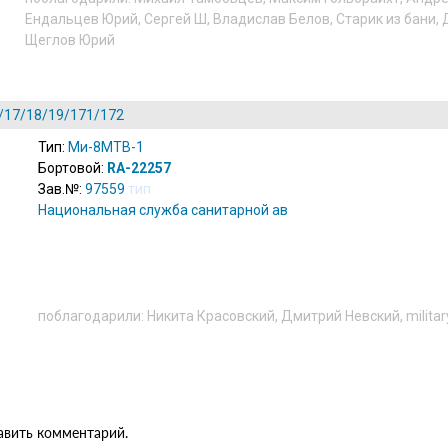
Ендальцев Юрий
,
Сергей Ш
,
Владислав Белов
,
Старик из бани
,
Щеглов Юрий
/17/18/19/171/172
Тип:
Ми-8МТВ-1
Бортовой:
RA-22257
Зав.№:
97559
тип
Национальная служба санитарной авиации
(
ru
)
поблагодарили:
Никита Красовский
,
Дмитрий Невский
,
milita
бавить комментарий.