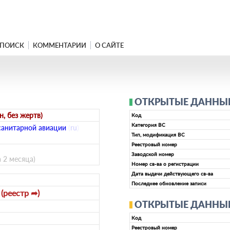
ПОИСК
КОММЕНТАРИИ
О САЙТЕ
ОТКРЫТЫЕ ДАННЫЕ 
, без жертв)
Код
Категория ВС
санитарной авиации
(
ru
)
Тип, модификация ВС
Реестровый номер
Заводской номер
а 2 месяца)
Номер св-ва о регистрации
Дата выдачи действующего св-ва
Последнее обновление записи
(реестр ➦)
2
ОТКРЫТЫЕ ДАННЫЕ 
Код
Реестровый номер