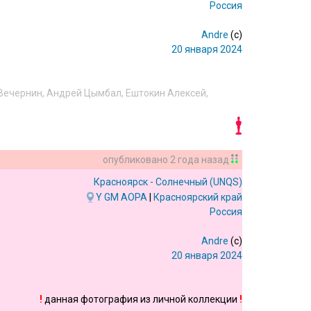
Россия
Andre
(c)
20 января 2024
Вечернин
,
Андрей Цымбал
,
Ештокин Алексей
,
опубликовано
2 года назад
Красноярск - Солнечный
(UNQS)
Y
GM
AOPA
|
Красноярский край
Россия
Andre
(c)
20 января 2024
!
данная фотография из личной коллекции
!