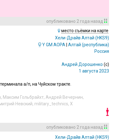
опубликовано
2 года назад
место съёмки на карте
Хели-Драйв Алтай
(HKS9)
Y
GM
AOPA
|
Алтай (республика)
Россия
Андрей Дорошенко
(c)
1 августа 2023
ерминала а/п, на Чуйском тракте.
в
,
Максим Гольбрайхт
,
Андрей Вечернин
,
митрий Невский
,
military_technics
,
X
опубликовано
2 года назад
Хели-Драйв Алтай
(HKS9)