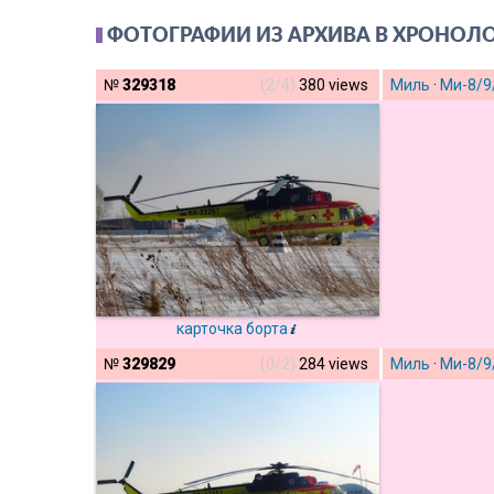
ФОТОГРАФИИ ИЗ АРХИВА В ХРОНОЛ
№
329318
(2/4)
380 views
Миль
·
Ми-8/9
карточка борта
№
329829
(0/2)
284 views
Миль
·
Ми-8/9