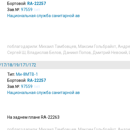
Бортовой:
RA-22257
Зав.№:
97559
тип
Национальная служба санитарной авиации
(
ru
)
поблагодарили:
Михаил Тамбовцев
,
Максим Гольбрайхт
,
Андре
Сергей Ш
,
Владислав Белов
,
Даниил Попов
,
Дмитрий Невский
,
/17/18/19/171/172
Тип:
Ми-8МТВ-1
Бортовой:
RA-22257
Зав.№:
97559
тип
Национальная служба санитарной авиации
(
ru
)
На заднем плане RA-22263
поблагодарили:
Михаил Тамбовцев
,
Максим Гольбрайхт
,
Андре