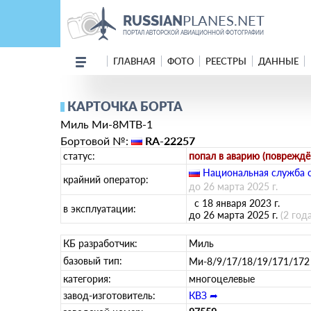
PLANES.NET
RUSSIAN
ПОРТАЛ АВТОРСКОЙ АВИАЦИОННОЙ ФОТОГРАФИИ
ГЛАВНАЯ
ФОТО
РЕЕСТРЫ
ДАННЫЕ
КАРТОЧКА БОРТА
Миль Ми-8МТВ-1
Бортовой №:
RA-22257
статус:
попал в аварию (повреждён
Национальная служба 
крайний оператор:
до 26 марта 2025 г.
с 18 января 2023 г.
в эксплуатации:
до 26 марта 2025 г.
(2 год
КБ разработчик:
Миль
базовый тип:
Ми-8/9/17/18/19/171/17
категория:
многоцелевые
завод-изготовитель:
КВЗ ➦