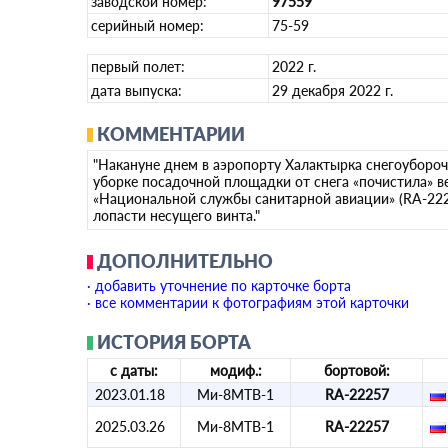
заводской номер:
97559
серийный номер:
75-59
первый полет:
2022 г.
дата выпуска:
29 декабря 2022 г.
КОММЕНТАРИИ
"Накануне днем в аэропорту Халактырка снегоуборо
уборке посадочной площадки от снега «почистила» в
«Национальной службы санитарной авиации» (RA-222
лопасти несущего винта."
ДОПОЛНИТЕЛЬНО
· добавить уточнение по карточке борта
· все комментарии к фотографиям этой карточки
ИСТОРИЯ БОРТА
с даты:
модиф.:
бортовой:
2023.01.18
Ми-8МТВ-1
RA-22257
2025.03.26
Ми-8МТВ-1
RA-22257