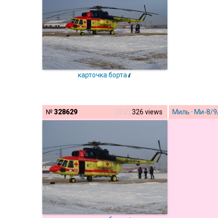
карточка борта
№
328629
(0/2)
326 views
Миль
·
Ми-8/9