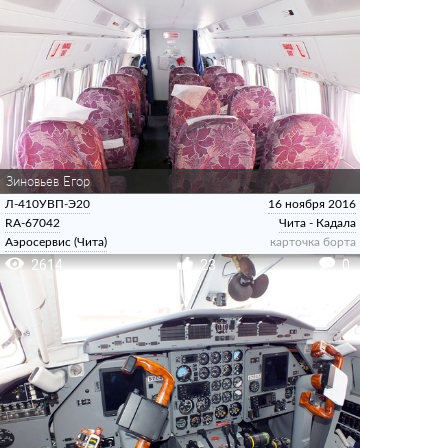
Зиновьев Егор
Л-410УВП-Э20
16 ноября 2016
RA-67042
Чита - Кадала
Аэросервис (Чита)
карточка борта
2614
23
0