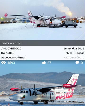
Зиновьев Егор
Л-410УВП-Э20
16 ноября 2016
RA-67042
Чита - Кадала
Аэросервис (Чита)
карточка борта
1593
27
0