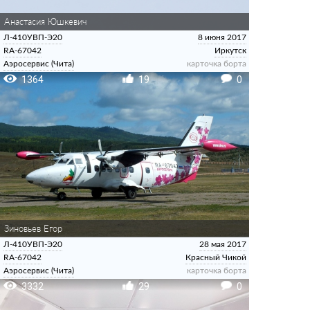
Анастасия Юшкевич
Л-410УВП-Э20
8 июня 2017
RA-67042
Иркутск
Аэросервис (Чита)
карточка борта
1364
19
0
Зиновьев Егор
Л-410УВП-Э20
28 мая 2017
RA-67042
Красный Чикой
Аэросервис (Чита)
карточка борта
3332
29
0