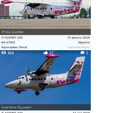
Игорь Ширяев
Л-410УВП-Э20
19 августа 2018
RA-67042
Иркутск
Аэросервис (Чита)
карточка борта
868
27
0
Анастасия Юшкевич
Л-410УВП-Э20
16 мая 2018