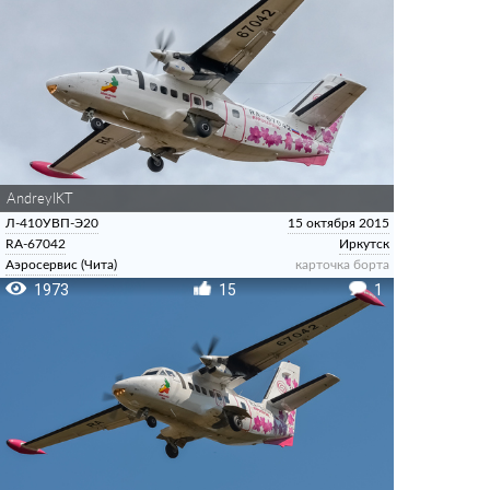
AndreyIKT
Л-410УВП-Э20
15 октября 2015
RA-67042
Иркутск
Аэросервис (Чита)
карточка борта
1973
15
1