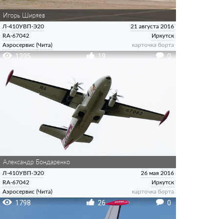
Игорь Ширяев
Л-410УВП-Э20
21 августа 2016
RA-67042
Иркутск
Аэросервис (Чита)
карточка борта
1395
19
0
Александр Бондаренко
Л-410УВП-Э20
26 мая 2016
RA-67042
Иркутск
Аэросервис (Чита)
карточка борта
1798
26
0