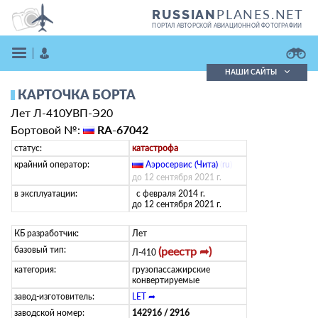
PLANES.NET
RUSSIAN
ПОРТАЛ АВТОРСКОЙ АВИАЦИОННОЙ ФОТОГРАФИИ
НАШИ САЙТЫ
КАРТОЧКА БОРТА
Поиск фотографий
Лет Л-410УВП-Э20
Поиск в реестре
Кратко
Подробно
Бортовой №:
RA-67042
ВОЙТИ
статус:
катастрофа
крайний оператор:
Аэросервис (Чита)
(
ru
)
до 12 сентября 2021 г.
в эксплуатации:
с февраля 2014 г.
до 12 сентября 2021 г.
КБ разработчик:
Лет
базовый тип:
(реестр ➦)
Л-410
ЗАРЕГИСТРИРОВАТЬСЯ
категория:
грузопассажирские
конвертируемые
завод-изготовитель:
LET ➦
заводской номер:
142916 / 2916