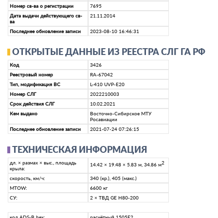
Номер св-ва о регистрации
7695
Дата выдачи действующего св-
21.11.2014
ва
Последнее обновление записи
2023-08-10 16:46:31
ОТКРЫТЫЕ ДАННЫЕ ИЗ РЕЕСТРА СЛГ ГА РФ
Код
3426
Реестровый номер
RA-67042
Тип, модификация ВС
L-410 UVP-E20
Номер СЛГ
2022210003
Срок действия СЛГ
10.02.2021
Кем выдано
Восточно-Сибирское МТУ
Росавиации
Последнее обновление записи
2021-07-24 07:26:15
ТЕХНИЧЕСКАЯ ИНФОРМАЦИЯ
дл. × размах × выс., площадь
2
14.42 × 19.48 × 5.83 м, 34.86 м
крыла:
скорость, км/ч:
340 (кр.), 405 (макс.)
MTOW:
6600 кг
СУ:
2 × ТВД GE H80-200
код ADS-B hex:
расчётный 1505E2