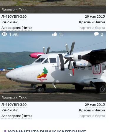
Зиновьев Егор
Л-410УВП-Э20
29 мая 2015
RA-67042
Красный Чикой
Аэросервис (Чита)
карточка борта
1590
15
0
Зиновьев Егор
Л-410УВП-Э20
29 мая 2015
RA-67042
Красный Чикой
Аэросервис (Чита)
карточка борта