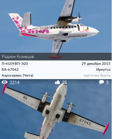
Родион Кузнецов
Л-410УВП-Э20
29 декабря 2015
RA-67042
Иркутск
Аэросервис (Чита)
карточка борта
2214
25
3