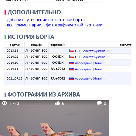
ДОПОЛНИТЕЛЬНО
· добавить уточнение по карточке борта
· все комментарии к фотографиям этой карточки
ИСТОРИЯ БОРТА
с даты:
модиф.:
бортовой:
эксплуатан
2013.11
Л-410УВП-Э20
LET - Aircraft Systems
(
cz
)
2014.02
Л-410УВП-Э20
OK-JDK
LET - Aircraft Systems
(
cz
)
2014.10
Л-410УВП-Э20
OK-JDK
Аэросервис (Чита)
(
ru
)
2014.11
Л-410УВП-Э20
RA-67042
Аэросервис (Чита)
(
ru
)
2021.09.12
Л-410УВП-Э20
RA-67042
Аэросервис (Чита)
(
ru
)
ФОТОГРАФИИ ИЗ АРХИВА
1720
6
0