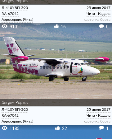
Sergey Popkov
Л-410УВП-Э20
25 июля 2017
RA-67042
Чита - Кадала
Аэросервис (Чита)
карточка борта
910
16
0
Sergey Popkov
Л-410УВП-Э20
25 июля 2017
RA-67042
Чита - Кадала
Аэросервис (Чита)
карточка борта
1185
22
1