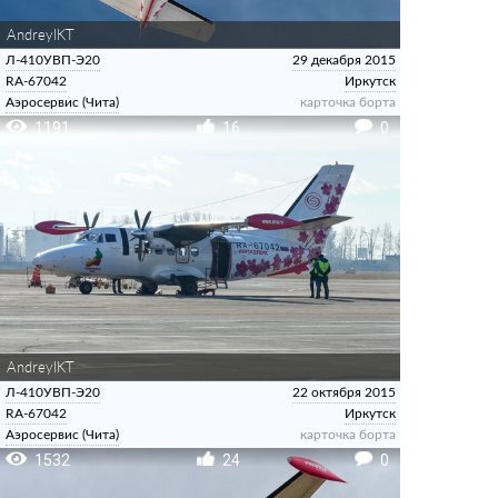
AndreyIKT
Л-410УВП-Э20
29 декабря 2015
RA-67042
Иркутск
Аэросервис (Чита)
карточка борта
1191
16
0
AndreyIKT
Л-410УВП-Э20
22 октября 2015
RA-67042
Иркутск
Аэросервис (Чита)
карточка борта
1532
24
0