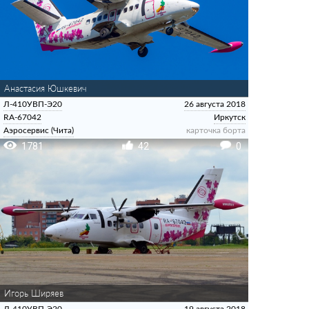
Анастасия Юшкевич
Л-410УВП-Э20
26 августа 2018
RA-67042
Иркутск
Аэросервис (Чита)
карточка борта
1781
42
0
Игорь Ширяев