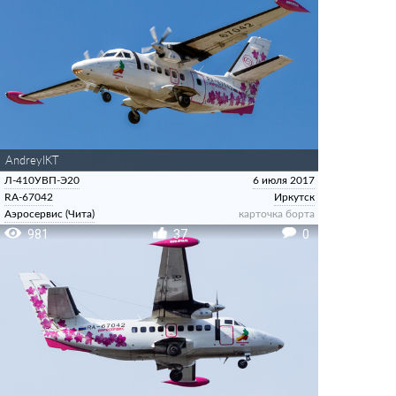
AndreyIKT
Л-410УВП-Э20
6 июля 2017
RA-67042
Иркутск
Аэросервис (Чита)
карточка борта
981
37
0