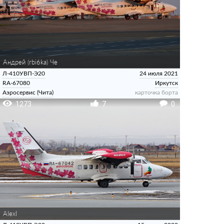
Андрей (rbi6ka) Че
Л-410УВП-Э20
24 июля 2021
RA-67080
Иркутск
Аэросервис (Чита)
карточка борта
1273
7
0
AlexI