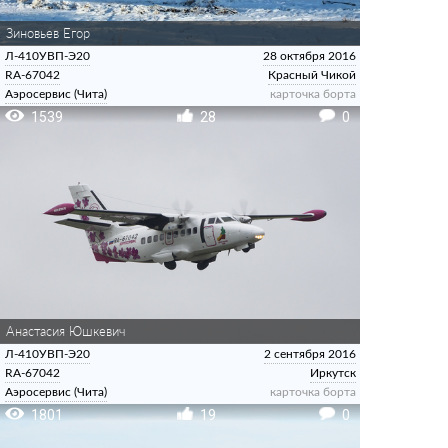
Зиновьев Егор
Л-410УВП-Э20
28 октября 2016
RA-67042
Красный Чикой
Аэросервис (Чита)
карточка борта
1539
28
0
Анастасия Юшкевич
Л-410УВП-Э20
2 сентября 2016
RA-67042
Иркутск
Аэросервис (Чита)
карточка борта
1801
19
0