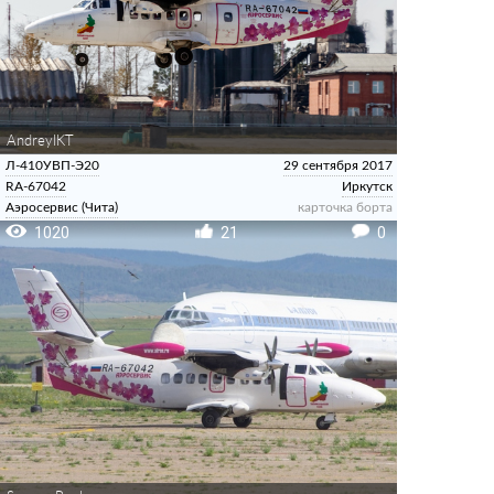
AndreyIKT
Л-410УВП-Э20
29 сентября 2017
RA-67042
Иркутск
Аэросервис (Чита)
карточка борта
1020
21
0