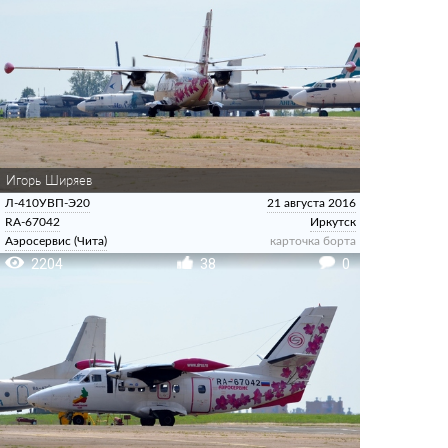
Игорь Ширяев
Л-410УВП-Э20
21 августа 2016
RA-67042
Иркутск
Аэросервис (Чита)
карточка борта
2204
38
0