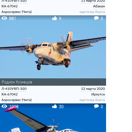
Л-410УВП-Э20
15 марта 2020
RA-67042
Абакан
Аэросервис (Чита)
карточка борта
881
9
0
Родион Кузнецов
Л-410УВП-Э20
12 марта 2020
RA-67042
Иркутск
Аэросервис (Чита)
карточка борта
1008
30
0