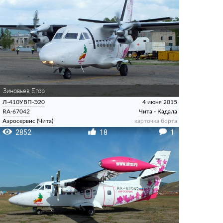
Зиновьев Егор
Л-410УВП-Э20
4 июня 2015
RA-67042
Чита - Кадала
Аэросервис (Чита)
карточка борта
2852
18
1