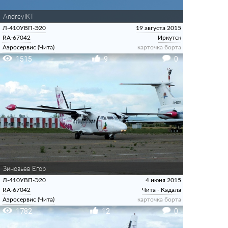
AndreyIKT
Л-410УВП-Э20
19 августа 2015
RA-67042
Иркутск
Аэросервис (Чита)
карточка борта
1515
9
0
Зиновьев Егор
Л-410УВП-Э20
4 июня 2015
RA-67042
Чита - Кадала
Аэросервис (Чита)
карточка борта
1782
12
0