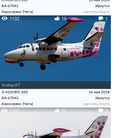
RA-67042
Иркутск
Аэросервис (Чита)
карточка борта
1132
16
1
AndreyIKT
Л-410УВП-Э20
16 мая 2018
RA-67042
Иркутск
Аэросервис (Чита)
карточка борта
1101
31
0