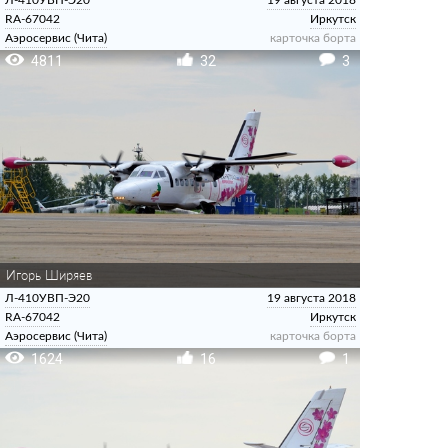
Л-410УВП-Э20
19 августа 2018
RA-67042
Иркутск
Аэросервис (Чита)
карточка борта
4811
32
3
Игорь Ширяев
Л-410УВП-Э20
19 августа 2018
RA-67042
Иркутск
Аэросервис (Чита)
карточка борта
1624
16
1