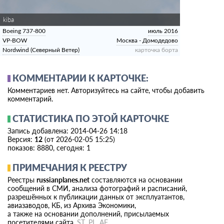
kiba
Boeing 737-800
июль 2016
VP-BOW
Москва - Домодедово
Nordwind (Северный Ветер)
карточка борта
КОММЕНТАРИИ К КАРТОЧКЕ:
Комментариев нет. Авторизуйтесь на сайте, чтобы добавить
комментарий.
СТАТИСТИКА ПО ЭТОЙ КАРТОЧКЕ
Запись добавлена: 2014-04-26 14:18
Версия:
12
(от 2026-02-05 15:25)
показов: 8880, сегодня: 1
ПРИМЕЧАНИЯ К РЕЕСТРУ
Реестры
russianplanes.net
составляются на основании
сообщений в СМИ, анализа фотографий и расписаний,
разрешённых к публикации данных от эксплуатантов,
авиазаводов, КБ, из Архива Экономики,
а также на основании дополнений, присылаемых
посетителями сайта,
ST
,
PL
,
AF
.