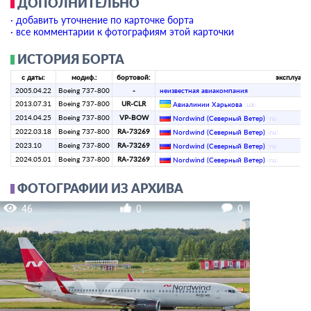
ДОПОЛНИТЕЛЬНО
· добавить уточнение по карточке борта
· все комментарии к фотографиям этой карточки
ИСТОРИЯ БОРТА
с даты:
модиф.:
бортовой:
эксплуатан
2005.04.22
Boeing 737-800
-
­неизвестная авиакомпания­
2013.07.31
Boeing 737-800
UR-CLR
Авиалинии Харькова
(
ua
)
2014.04.25
Boeing 737-800
VP-BOW
Nordwind (Северный Ветер)
(
ru
)
2022.03.18
Boeing 737-800
RA-73269
Nordwind (Северный Ветер)
(
ru
)
2023.10
Boeing 737-800
RA-73269
Nordwind (Северный Ветер)
(
ru
)
2024.05.01
Boeing 737-800
RA-73269
Nordwind (Северный Ветер)
(
ru
)
ФОТОГРАФИИ ИЗ АРХИВА
46
0
0