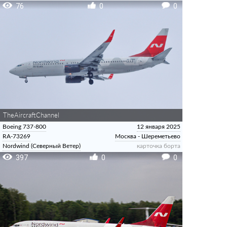
76
0
0
TheAircraftChannel
Boeing 737-800
12 января 2025
RA-73269
Москва - Шереметьево
Nordwind (Северный Ветер)
карточка борта
397
0
0