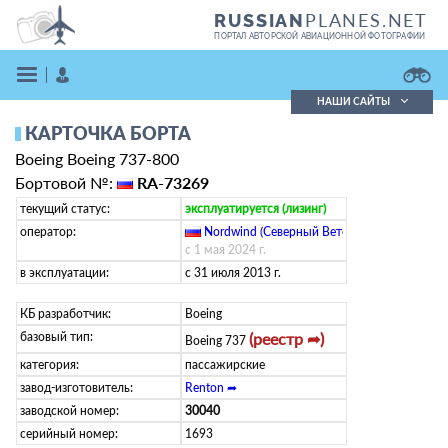
PLANES.NET
RUSSIAN
ПОРТАЛ АВТОРСКОЙ АВИАЦИОННОЙ ФОТОГРАФИИ
НАШИ САЙТЫ
КАРТОЧКА БОРТА
Поиск фотографий
Boeing Boeing 737-800
Поиск в реестре
Кратко
Подробно
Бортовой №:
RA-73269
ВОЙТИ
текущий статус:
эксплуатируется (лизинг)
оператор:
Nordwind (Северный Ветер)
(
ru
)
с 1 мая 2024 г.
в эксплуатации:
с 31 июля 2013 г.
КБ разработчик:
Boeing
базовый тип:
(реестр ➦)
Boeing 737
категория:
пассажирские
ЗАРЕГИСТРИРОВАТЬСЯ
завод-изготовитель:
Renton ➦
заводской номер:
30040
серийный номер:
1693