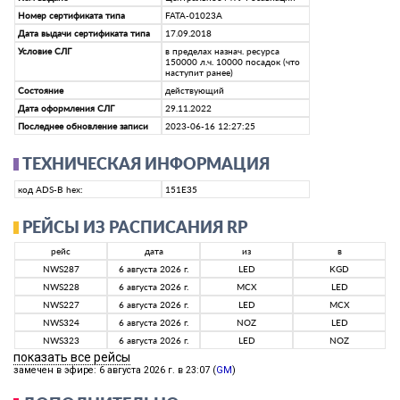
Номер сертификата типа
FATA-01023A
Дата выдачи сертификата типа
17.09.2018
Условие СЛГ
в пределах назнач. ресурса
150000 л.ч. 10000 посадок (что
наступит ранее)
Состояние
действующий
Дата оформления СЛГ
29.11.2022
Последнее обновление записи
2023-06-16 12:27:25
ТЕХНИЧЕСКАЯ ИНФОРМАЦИЯ
код ADS-B hex:
151E35
РЕЙСЫ ИЗ РАСПИСАНИЯ RP
рейс
дата
из
в
NWS287
6 августа 2026 г.
LED
KGD
NWS228
6 августа 2026 г.
MCX
LED
NWS227
6 августа 2026 г.
LED
MCX
NWS324
6 августа 2026 г.
NOZ
LED
NWS323
6 августа 2026 г.
LED
NOZ
показать все рейсы
замечен в эфире: 6 августа 2026 г. в 23:07 (
GM
)