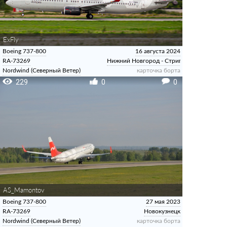
ExFly
Boeing 737-800
16 августа 2024
RA-73269
Нижний Новгород - Стригино
Nordwind (Северный Ветер)
карточка борта
229
0
0
AS_Mamontov
Boeing 737-800
27 мая 2023
RA-73269
Новокузнецк
Nordwind (Северный Ветер)
карточка борта