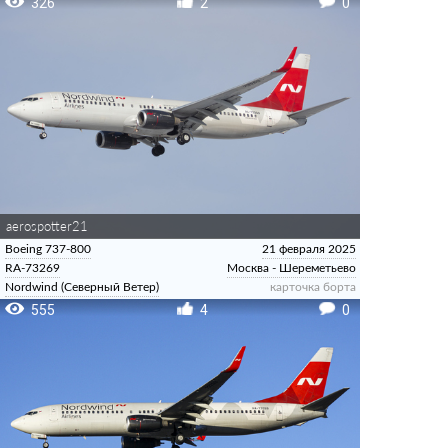
326
2
0
aerospotter21
Boeing 737-800
21 февраля 2025
RA-73269
Москва - Шереметьево
Nordwind (Северный Ветер)
карточка борта
555
4
0