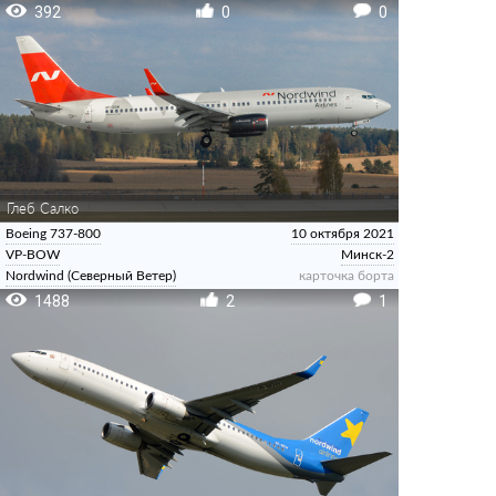
392
0
0
Глеб Салко
Boeing 737-800
10 октября 2021
VP-BOW
Минск-2
Nordwind (Северный Ветер)
карточка борта
1488
2
1