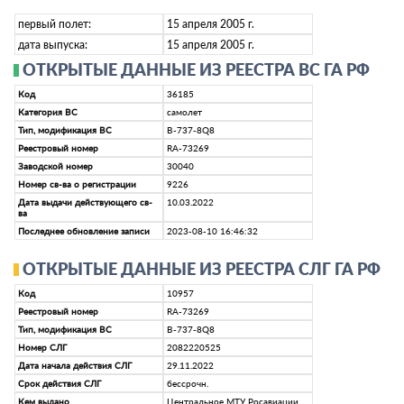
первый полет:
15 апреля 2005 г.
дата выпуска:
15 апреля 2005 г.
ОТКРЫТЫЕ ДАННЫЕ ИЗ РЕЕСТРА ВС ГА РФ
Код
36185
Категория ВС
самолет
Тип, модификация ВС
B-737-8Q8
Реестровый номер
RA-73269
Заводской номер
30040
Номер св-ва о регистрации
9226
Дата выдачи действующего св-
10.03.2022
ва
Последнее обновление записи
2023-08-10 16:46:32
ОТКРЫТЫЕ ДАННЫЕ ИЗ РЕЕСТРА СЛГ ГА РФ
Код
10957
Реестровый номер
RA-73269
Тип, модификация ВС
B-737-8Q8
Номер СЛГ
2082220525
Дата начала действия СЛГ
29.11.2022
Срок действия СЛГ
бессрочн.
Кем выдано
Центральное МТУ Росавиации