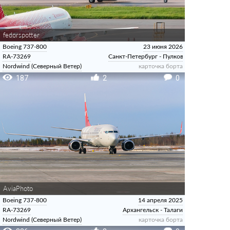
fedorspotter
Boeing 737-800
23 июня 2026
RA-73269
Санкт-Петербург - Пулково
Nordwind (Северный Ветер)
карточка борта
187
2
0
AviaPhoto
Boeing 737-800
14 апреля 2025
RA-73269
Архангельск - Талаги
Nordwind (Северный Ветер)
карточка борта