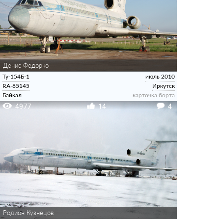
Денис Федорко
Ту-154Б-1
июль 2010
RA-85145
Иркутск
Байкал
карточка борта
4977
14
4
Родион Кузнецов