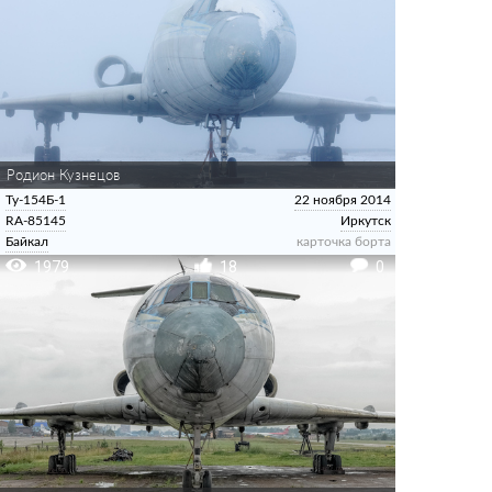
Родион Кузнецов
Ту-154Б-1
22 ноября 2014
RA-85145
Иркутск
Байкал
карточка борта
1979
18
0