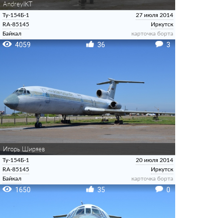
AndreyIKT
Ту-154Б-1
27 июля 2014
RA-85145
Иркутск
Байкал
карточка борта
4059
36
3
Игорь Ширяев
Ту-154Б-1
20 июля 2014
RA-85145
Иркутск
Байкал
карточка борта
1650
35
0