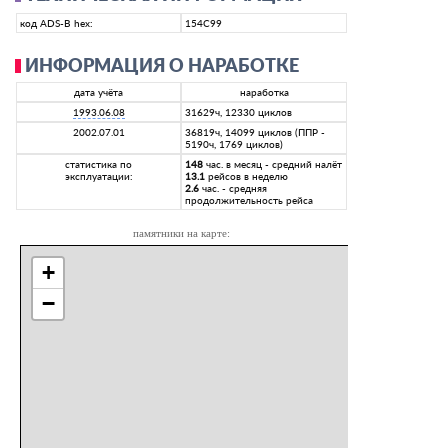
код ADS-B hex:
154C99
ИНФОРМАЦИЯ О НАРАБОТКЕ
дата учёта
наработка
1993.06.08
31629ч, 12330 циклов
2002.07.01
36819ч, 14099 циклов (ППР -
5190ч, 1769 циклов)
статистика по
148
час. в месяц - средний налёт
эксплуатации:
13.1
рейсов в неделю
2.6
час. - средняя
продолжительность рейса