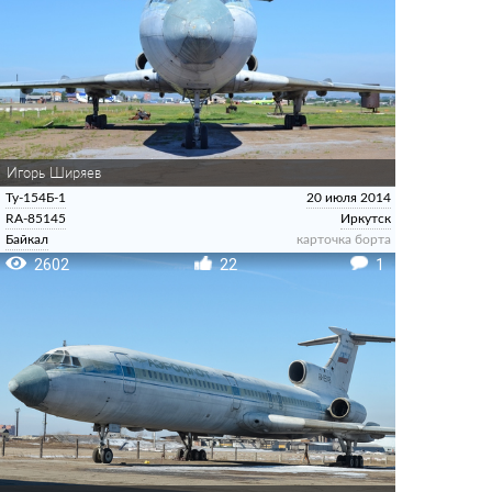
Игорь Ширяев
Ту-154Б-1
20 июля 2014
RA-85145
Иркутск
Байкал
карточка борта
2602
22
1