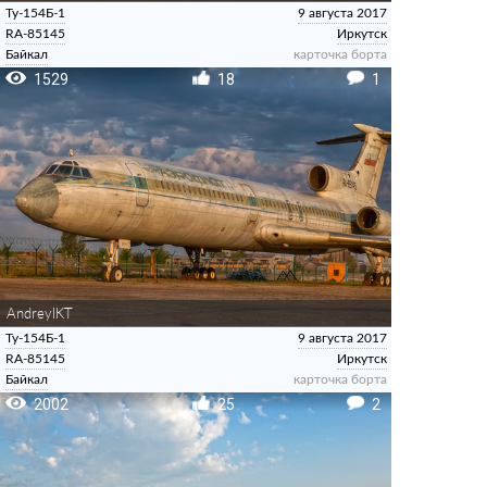
Ту-154Б-1
9 августа 2017
RA-85145
Иркутск
Байкал
карточка борта
1529
18
1
AndreyIKT
Ту-154Б-1
9 августа 2017
RA-85145
Иркутск
Байкал
карточка борта
2002
25
2