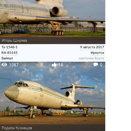
Игорь Ширяев
Ту-154Б-1
9 августа 2017
RA-85145
Иркутск
Байкал
карточка борта
1087
18
0
Родион Кузнецов