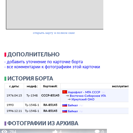
ДОПОЛНИТЕЛЬНО
· добавить уточнение по карточке борта
· все комментарии к фотографиям этой карточки
ИСТОРИЯ БОРТА
с даты:
модиф.:
бортовой:
эксплуатант:
Аэрофлот - МГА СССР
(
su
)
1976.04.15
Ту-154Б
СССР-85145
→
Восточно-Сибирское УГА
→
Иркутский ОАО
1993
Ту-154Б-1
RA-85145
Байкал
(
ru
)
1996.12.11
Ту-154Б-1
RA-85145
Байкал
(
ru
)
ФОТОГРАФИИ ИЗ АРХИВА
784
4
0