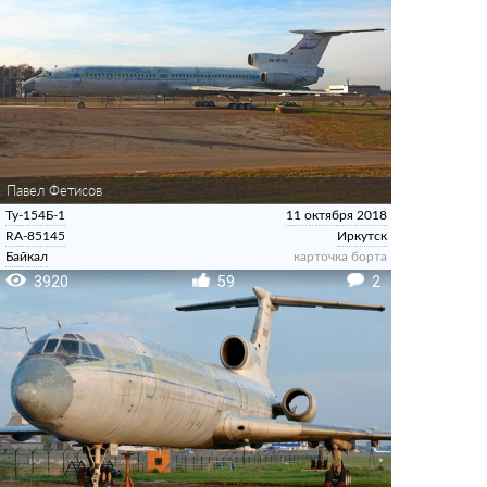
Павел Фетисов
Ту-154Б-1
11 октября 2018
RA-85145
Иркутск
Байкал
карточка борта
3920
59
2