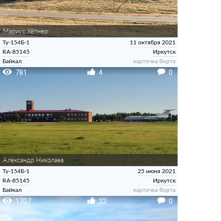
Мариус Хёпнер
Ту-154Б-1
11 октября 2021
RA-85145
Иркутск
Байкал
карточка борта
781
4
0
Александр Николаев
Ту-154Б-1
25 июня 2021
RA-85145
Иркутск
Байкал
карточка борта
1707
22
0