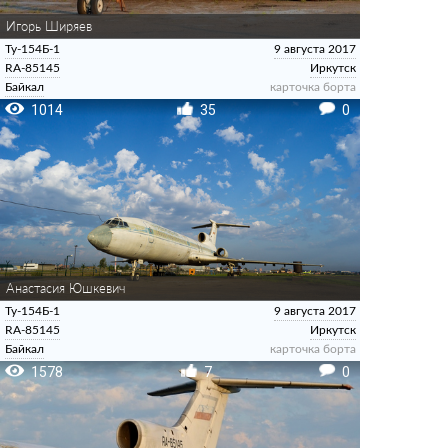
Игорь Ширяев
Ту-154Б-1
9 августа 2017
RA-85145
Иркутск
Байкал
карточка борта
1014
35
0
Анастасия Юшкевич
Ту-154Б-1
9 августа 2017
RA-85145
Иркутск
Байкал
карточка борта
1578
7
0