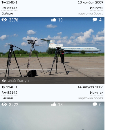
Ту-154Б-1
13 ноября 2009
RA-85145
Иркутск
Байкал
карточка борта
3376
19
4
Виталий Ковтун
Ту-154Б-1
14 августа 2006
RA-85145
Иркутск
Байкал
карточка борта
3222
13
0