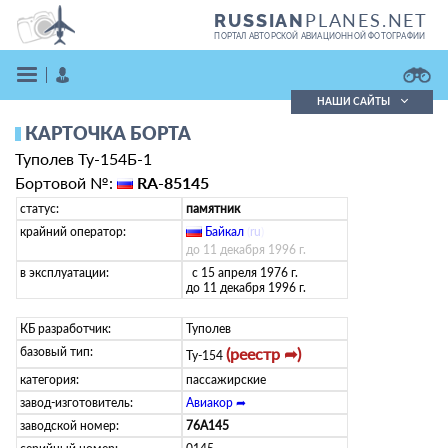
PLANES.NET
RUSSIAN
ПОРТАЛ АВТОРСКОЙ АВИАЦИОННОЙ ФОТОГРАФИИ
НАШИ САЙТЫ
КАРТОЧКА БОРТА
Поиск фотографий
Туполев Ту-154Б-1
Поиск в реестре
Кратко
Подробно
Бортовой №:
RA-85145
ВОЙТИ
статус:
памятник
крайний оператор:
Байкал
(
ru
)
до 11 декабря 1996 г.
в эксплуатации:
с 15 апреля 1976 г.
до 11 декабря 1996 г.
КБ разработчик:
Туполев
базовый тип:
(реестр ➦)
Ту-154
ЗАРЕГИСТРИРОВАТЬСЯ
категория:
пассажирские
завод-изготовитель:
Авиакор ➦
заводской номер:
76A145