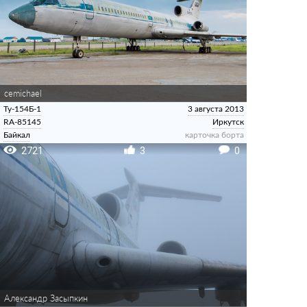
cemichael
Ту-154Б-1
3 августа 2013
RA-85145
Иркутск
Байкал
карточка борта
2721
3
0
Александр Засыпкин