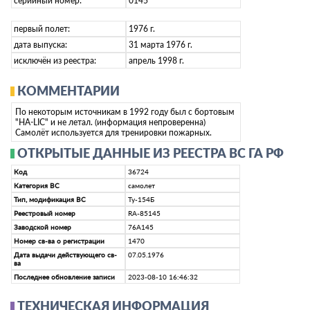
серийный номер:
0145
первый полет:
1976 г.
дата выпуска:
31 марта 1976 г.
исключён из реестра:
апрель 1998 г.
КОММЕНТАРИИ
По некоторым источникам в 1992 году был с бортовым
"HA-LIC" и не летал. (информация непроверенна)
Самолёт используется для тренировки пожарных.
ОТКРЫТЫЕ ДАННЫЕ ИЗ РЕЕСТРА ВС ГА РФ
Код
36724
Категория ВС
самолет
Тип, модификация ВС
Ту-154Б
Реестровый номер
RA-85145
Заводской номер
76А145
Номер св-ва о регистрации
1470
Дата выдачи действующего св-
07.05.1976
ва
Последнее обновление записи
2023-08-10 16:46:32
ТЕХНИЧЕСКАЯ ИНФОРМАЦИЯ