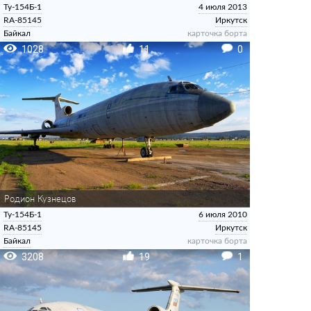
Ту-154Б-1
4 июля 2013
RA-85145
Иркутск
Байкал
карточка борта
1028
11
0
Родион Кузнецов
Ту-154Б-1
6 июля 2010
RA-85145
Иркутск
Байкал
карточка борта
3208
19
1