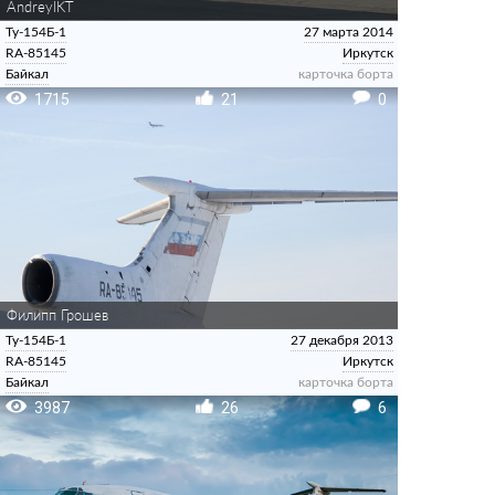
AndreyIKT
Ту-154Б-1
27 марта 2014
RA-85145
Иркутск
Байкал
карточка борта
1715
21
0
Филипп Грошев
Ту-154Б-1
27 декабря 2013
RA-85145
Иркутск
Байкал
карточка борта
3987
26
6