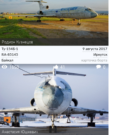
Родион Кузнецов
Ту-154Б-1
9 августа 2017
RA-85145
Иркутск
Байкал
карточка борта
1650
41
0
Анастасия Юшкевич