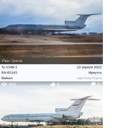
Иван Ураков
Ту-154Б-1
22 апреля 2022
RA-85145
Иркутск
Байкал
карточка борта
999
8
0