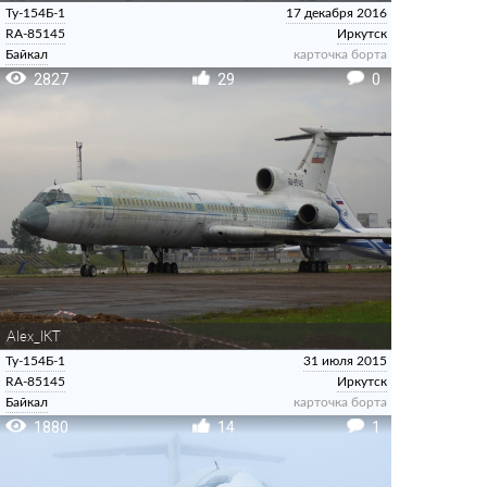
Ту-154Б-1
17 декабря 2016
RA-85145
Иркутск
Байкал
карточка борта
2827
29
0
Alex_IKT
Ту-154Б-1
31 июля 2015
RA-85145
Иркутск
Байкал
карточка борта
1880
14
1