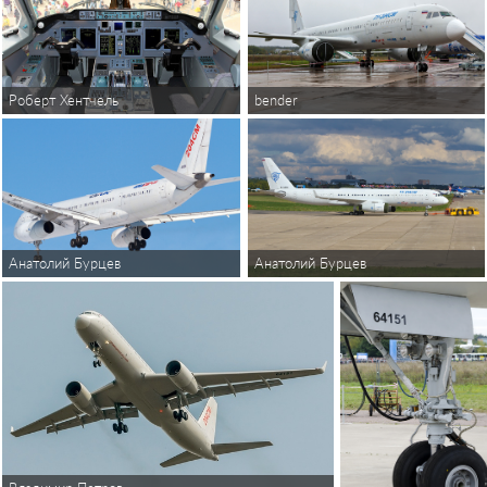
Роберт Хентчель
bender
Анатолий Бурцев
Анатолий Бурцев