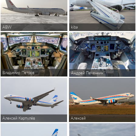
ABW
kiba
Владимир Петров
Андрей Печенкин
Алексей Карпулёв
Алексей