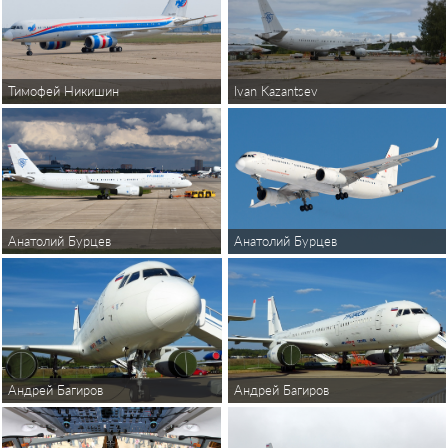
Тимофей Никишин
Ivan Kazantsev
Анатолий Бурцев
Анатолий Бурцев
Андрей Багиров
Андрей Багиров