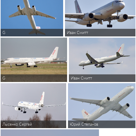
G
Иван Смитт
G
Иван Смитт
Лысенко Сергей
Юрий Степанов