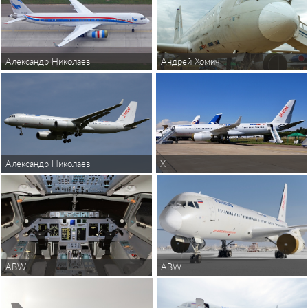
Александр Николаев
Андрей Хомич
X
Александр Николаев
ABW
ABW