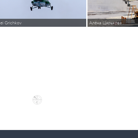
sei Grichkov
Алёна Царькова