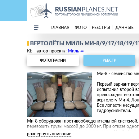
PLANES.NET
RUSSIAN
ПОРТАЛ АВТОРСКОЙ АВИАЦИОННОЙ ФОТОГРАФИИ
ГЛАВНАЯ
ФОТО
РЕЕСТРЫ
ДАННЫЕ
ВЕРТОЛЁТЫ МИЛЬ МИ-8/9/17/18/19/1
КБ - автор проекта:
Миль ➦
ФОТОГРАФИИ
РЕЕСТР
Ми-8 - семейство м
Первый вариант вер
испытания второй в
превосходит вертоле
вертолету Ми-4. Лоп
Все лопасти несуще
гидроусилители.
Ми-8 оборудован противообледенительной системой, к
перевозить грузы массой до 3000 кг. При отказе одн
полет выполняется без снижения высоты. Ми-8 обору
развернуть описание
Навигационно-пилотажные приборы и радиосредства, 