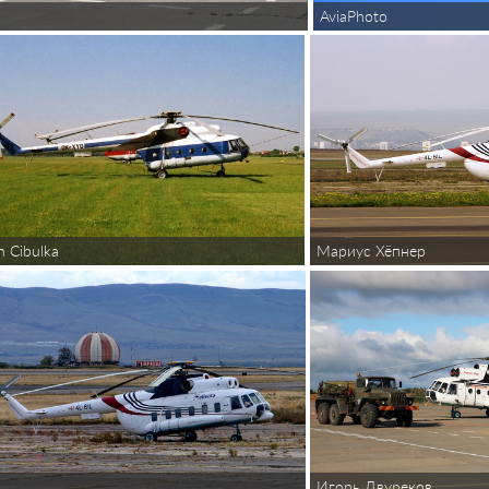
AviaPhoto
n Cibulka
Мариус Хёпнер
вым операционным пунктом. Разработан в 1972 году.
работан в 1980-1982 годах.
ду.
ки.
шевым реактивным двигателем на центроплане. Разрабатывался в 6
ду.
ации о ЗРК. Нёс на борту комплекс РЭБ “Смальта-В”. Разработан 
2 Ми-8Т.
ачен для поиска космонавтов и терпящих бедствие экипажей лета
изических работ. В 1981 году в Якутии переоборудовано 2 Ми-8Т.
ыпускался с 1977 года.
e
Игорь Двуреков