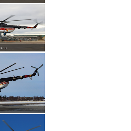
ков
в полу грузовой кабины, внешней подвеской