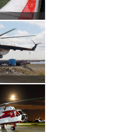
в пассажирский вариант.
ускаются в Улан-Удэ.
ми ТВ3–117. Разравбатывался в 1964–1971 годах.
зготовлен вариант с салоном «люкс», рассчитанный на
 базе транспортного вертолёта Ми-8Т. Двигатели для
я, а также пулеметную установку в носовой части
вой балке.
о к транспортно-боевому вертолету. Установлены
вом на входе в воздухозаборники. Для борьбы с
и генерации импульсных ИК-сигналов. В 1979–1988 гг.
еличен до 6000 м. Разработан в 1985-1987 годах.