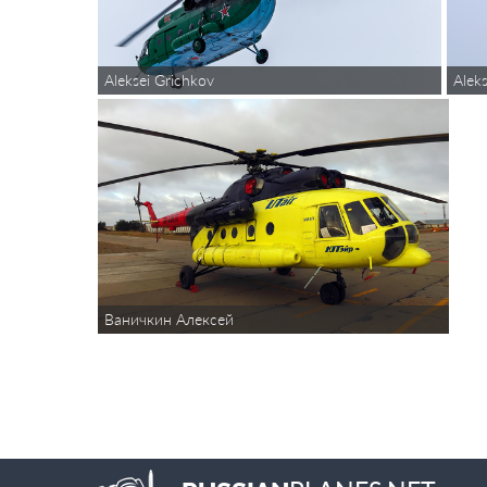
Aleksei Grichkov
Alek
Ваничкин Алексей