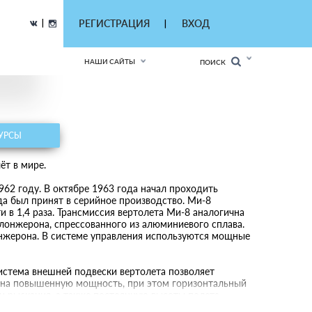
|
РЕГИСТРАЦИЯ
ВХОД
|
НАШИ САЙТЫ
ПОИСК
УРСЫ
ёт в мире.
62 году. В октябре 1963 года начал проходить
да был принят в серийное производство. Ми-8
 в 1,4 раза. Трансмиссия вертолета Ми-8 аналогична
 лонжерона, спрессованного из алюминиевого сплава.
нжерона. В системе управления используются мощные
Система внешней подвески вертолета позволяет
ит на повышенную мощность, при этом горизонтальный
и рыскания, а также постоянную высоты полета.
 время суток и в сложных метеоусловиях.