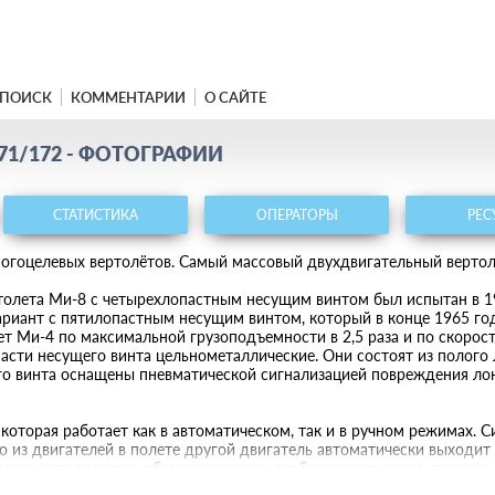
ПОИСК
КОММЕНТАРИИ
О САЙТЕ
71/172 - ФОТОГРАФИИ
СТАТИСТИКА
ОПЕРАТОРЫ
РЕС
ногоцелевых вертолётов. Самый массовый двухдвигательный вертол
толета Ми-8 с четырехлопастным несущим винтом был испытан в 19
ариант с пятилопастным несущим винтом, который в конце 1965 го
т Ми-4 по максимальной грузоподъемности в 2,5 раза и по скорости
асти несущего винта цельнометаллические. Они состоят из полого
го винта оснащены пневматической сигнализацией повреждения ло
оторая работает как в автоматическом, так и в ручном режимах. 
ого из двигателей в полете другой двигатель автоматически выход
дован автопилотом, обеспечивающим стабилизацию крена, тангажа 
которыми оснащен вертолет, позволяют совершать полеты в любое