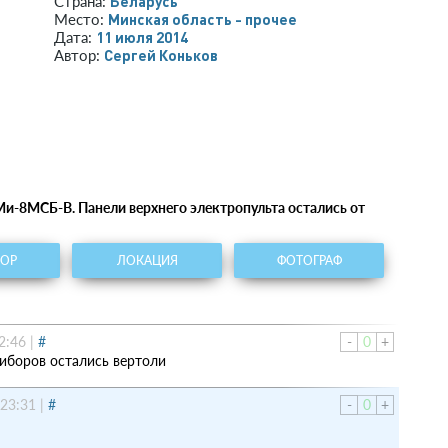
Беларусь
Страна:
Минская область - прочее
Место:
11 июля 2014
Дата:
Сергей Коньков
Автор:
Ми-8МСБ-В. Панели верхнего электропульта остались от
ТОР
ЛОКАЦИЯ
ФОТОГРАФ
2:46
|
#
-
0
+
риборов остались вертоли
 23:31
|
#
-
0
+