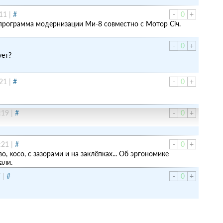
11
|
#
-
0
+
я программа модернизации Ми-8 совместно с Мотор Сiч.
-
0
+
ует?
21
|
#
-
0
+
:19
|
#
-
0
+
:21
|
#
-
0
+
о, косо, с зазорами и на заклёпках... Об эргономике
али.
7
|
#
-
0
+