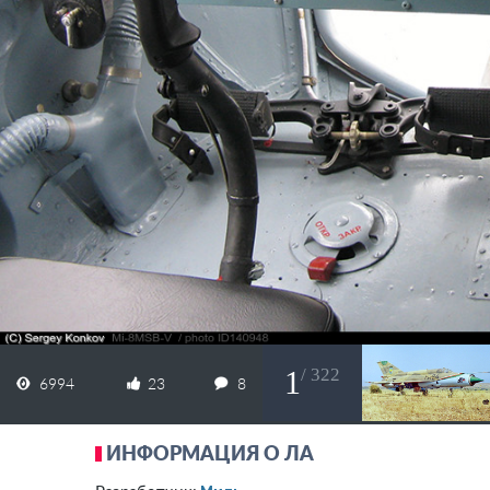
1
/ 322
6994
23
8
ИНФОРМАЦИЯ О ЛА