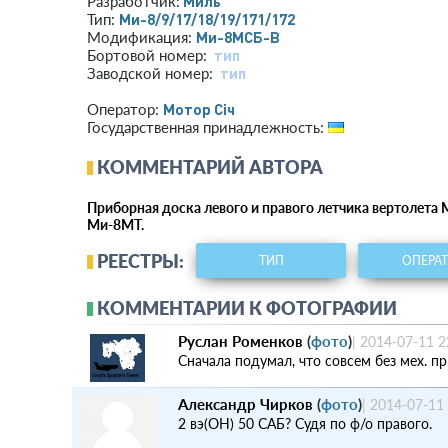
Миль
Разработчик:
Ми-8/9/17/18/19/171/172
Тип:
Ми-8МСБ-В
Модификация:
тип
Бортовой номер:
тип
Заводской номер:
Мотор Сiч
Оператор:
Государственная принадлежность:
КОММЕНТАРИЙ АВТОРА
Приборная доска левого и правого летчика вертолета 
Ми-8МТ.
РЕЕСТРЫ:
ТИП
ОПЕРА
КОММЕНТАРИИ К ФОТОГРАФИИ
Руслан Роменков
(
фото
)
|
2014-07-11 2
Сначала подумал, что совсем без мех. п
Александр Чирков
(
фото
)
|
2014-07-11
2 вэ(ОН) 50 САБ? Судя по ф/о правого.