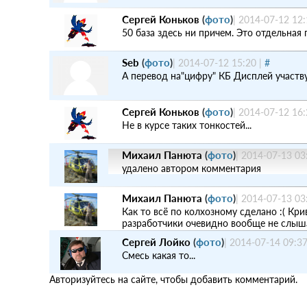
Сергей Коньков
(
фото
)
|
2014-07-12 12:
50 база здесь ни причем. Это отдельна
Seb
(
фото
)
|
2014-07-12 15:20
|
#
А перевод на"цифру" КБ Дисплей участв
Сергей Коньков
(
фото
)
|
2014-07-12 16:
Не в курсе таких тонкостей...
Михаил Панюта
(
фото
)
|
2014-07-13 03
удалено автором комментария
Михаил Панюта
(
фото
)
|
2014-07-13 03
Как то всё по колхозному сделано :( Крив
разработчики очевидно вообще не слыш
Сергей Лойко
(
фото
)
|
2014-07-14 09:3
Смесь какая то...
Авторизуйтесь на сайте, чтобы добавить комментарий.