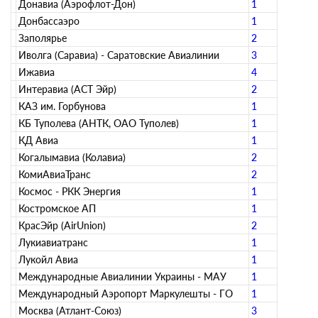
Донавиа (Аэрофлот-Дон)
1
Донбассаэро
1
Заполярье
2
Иволга (Саравиа) - Саратовские Авиалинии
3
Ижавиа
4
Интеравиа (АСТ Эйр)
2
КАЗ им. Горбунова
1
КБ Туполева (АНТК, ОАО Туполев)
1
КД Авиа
1
Когалымавиа (Колавиа)
2
КомиАвиаТранс
2
Космос - РКК Энергия
1
Костромское АП
1
КрасЭйр (AirUnion)
2
Лукиавиатранс
1
Лукойл Авиа
1
Международные Авиалинии Украины - МАУ
1
Международный Аэропорт Маркулешты - ГО
1
Москва (Атлант-Союз)
3