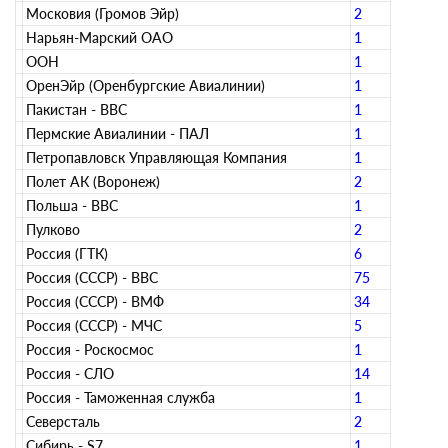
Московия (Громов Эйр)
2
Нарьян-Марский ОАО
1
ООН
1
ОренЭйр (Оренбургские Авиалинии)
1
Пакистан - ВВС
1
Пермские Авиалинии - ПАЛ
1
Петропавловск Управляющая Компания
1
Полет АК (Воронеж)
2
Польша - ВВС
1
Пулково
2
Россия (ГТК)
6
Россия (СССР) - ВВС
75
Россия (СССР) - ВМФ
34
Россия (СССР) - МЧС
5
Россия - Роскосмос
1
Россия - СЛО
14
Россия - Таможенная служба
1
Северсталь
2
Сибирь - S7
1