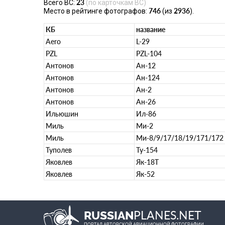
23
Всего ВС:
(по карточкам ВС)
746
2936
Место в рейтинге фотографов:
(из
).
КБ
название
Aero
L-29
PZL
PZL-104
Антонов
Ан-12
Антонов
Ан-124
Антонов
Ан-2
Антонов
Ан-26
Ильюшин
Ил-86
Миль
Ми-2
Миль
Ми-8/9/17/18/19/171/172
Туполев
Ту-154
Яковлев
Як-18Т
Яковлев
Як-52
PLANES.NET
RUSSIAN
ПОРТАЛ АВТОРСКОЙ АВИАЦИОННОЙ ФОТОГРАФИИ