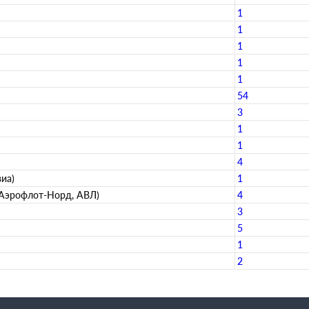
1
1
1
1
1
54
3
1
1
4
виа)
1
 Аэрофлот-Норд, АВЛ)
4
3
5
1
2