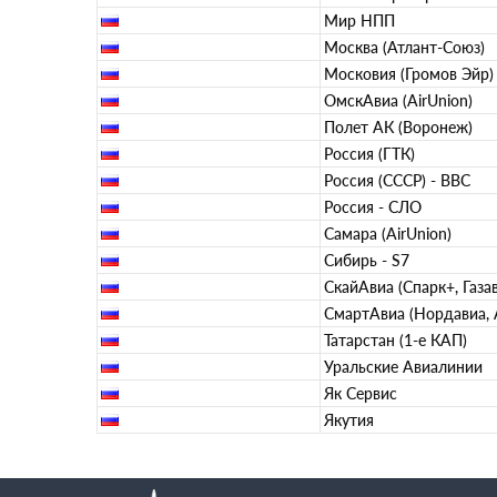
Мир НПП
Москва (Атлант-Союз)
Московия (Громов Эйр)
ОмскАвиа (AirUnion)
Полет АК (Воронеж)
Россия (ГТК)
Россия (СССР) - ВВС
Россия - СЛО
Самара (AirUnion)
Сибирь - S7
СкайАвиа (Спарк+, Газа
СмартАвиа (Нордавиа,
Татарстан (1-е КАП)
Уральские Авиалинии
Як Сервис
Якутия