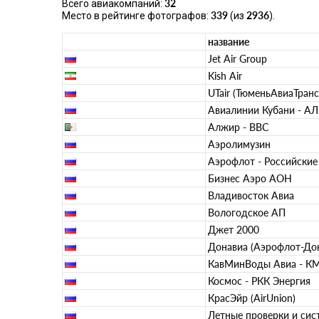
32
Всего авиакомпаний:
339
2936
Место в рейтинге фотографов:
(из
).
название
Jet Air Group
Kish Air
UTair (ТюменьАвиаТранс
Авиалинии Кубани - А
Алжир - ВВС
Аэролимузин
Аэрофлот - Российские
Бизнес Аэро АОН
Владивосток Авиа
Вологодское АП
Джет 2000
Донавиа (Аэрофлот-До
КавМинВоды Авиа - К
Космос - РКК Энергия
КрасЭйр (AirUnion)
Летные проверки и си