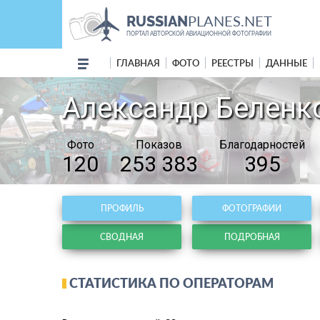
PLANES.NET
RUSSIAN
ПОРТАЛ АВТОРСКОЙ АВИАЦИОННОЙ ФОТОГРАФИИ
ГЛАВНАЯ
ФОТО
РЕЕСТРЫ
ДАННЫЕ
Александр Беленков
Фото
Показов
Благодарностей
120
253 383
395
ПРОФИЛЬ
ФОТОГРАФИИ
СВОДНАЯ
ПОДРОБНАЯ
СТАТИСТИКА ПО ОПЕРАТОРАМ