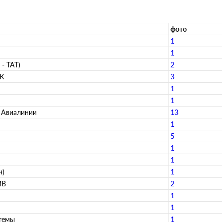
фото
1
1
 - ТАТ)
2
ЛК
3
1
1
 Авиалинии
13
1
5
1
1
н)
1
МВ
2
1
1
стемы
1