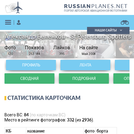
PLANES.NET
RUSSIAN
ПОРТАЛ АВТОРСКОЙ АВИАЦИОННОЙ ФОТОГРАФИИ
НАШИ САЙТЫ
Александр Беленков - St.Petersburg Spotters
Поиск фотографий
Фото
Показов
Поиск в реестре
Лайков
На сайте
Кратко
Подробно
120
253 184
395
Май 2008
ВОЙТИ
ПРОФИЛЬ
ЛЕНТА
СВОДНАЯ
ПОДРОБНАЯ
ОПЕР
СТАТИСТИКА КАРТОЧКАМ
ЗАРЕГИСТРИРОВАТЬСЯ
84
Всего ВС:
(по карточкам ВС)
332
2936
Место в рейтинге фотографов:
(из
).
КБ
название
фото
борта