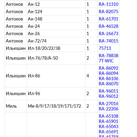
Антонов
Ан-12
1
RA-11310
Антонов
Ан-124
1
RA-82075
Антонов
Ан-148
1
RA-61701
Антонов
Ан-24
1
RA-46528
Антонов
Ан-26
1
RA-26673
Антонов
Ан-72/74
1
RA-74015
Ильюшин
Ил-18/20/22/38
1
75713
RA-78838
Ильюшин
Ил-76/78/А-50
2
7T-WIC
RA-86092
RA-86094
Ильюшин
Ил-86
4
RA-86106
RA-86070
RA-96011
Ильюшин
Ил-96
2
RA-96012
RA-27016
Миль
Ми-8/9/17/18/19/171/172
2
RA-22206
RA-65108
RA-65901
RA-65043
RA-65691
RA-65759