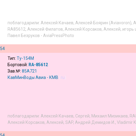
поблагодарили:
Алексей Качаев
,
Алексей Боярин (Aviavoron)
,
А
RA85612
,
Алексей Филатов
,
Алексей Корсаков
,
Алексей
,
игорь
Павел Безруков - AviaPressPhoto
154
Тип:
Ту-154М
Бортовой:
RA-85612
Зав.№:
85A721
КавМинВоды Авиа - КМВ
(
ru
)
поблагодарили:
Алексей Качаев
,
Сергей
,
Михаил Мизикаев
,
RA
Алексей Корсаков
,
Алексей
,
SAP
,
Андрей Демидов И.
,
Vladimir K
154