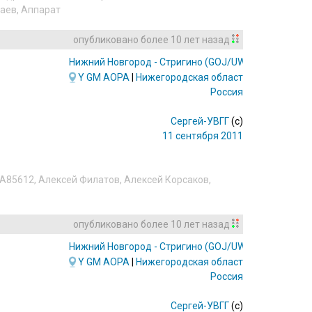
каев
,
Аппарат
опубликовано
более 10 лет назад
Нижний Новгород - Стригино
(GOJ/UWGG)
Y
GM
AOPA
|
Нижегородская область
Россия
Сергей-УВГГ
(c)
11 сентября 2011
A85612
,
Алексей Филатов
,
Алексей Корсаков
,
опубликовано
более 10 лет назад
Нижний Новгород - Стригино
(GOJ/UWGG)
Y
GM
AOPA
|
Нижегородская область
Россия
Сергей-УВГГ
(c)