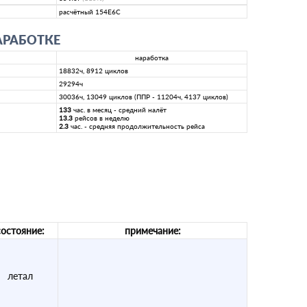
расчётный 154E6C
АРАБОТКЕ
наработка
18832ч, 8912 циклов
29294ч
30036ч, 13049 циклов (ППР - 11204ч, 4137 циклов)
133
час. в месяц - средний налёт
13.3
рейсов в неделю
2.3
час. - средняя продолжительность рейса
состояние:
примечание:
летал