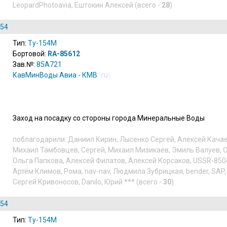
LeopardPhotoavia
,
Ештокин Алексей
(всего -
28
)
154
Тип:
Ту-154М
Бортовой:
RA-85612
Зав.№:
85A721
КавМинВоды Авиа - КМВ
(
ru
)
Заход на посадку со стороны города Минеральные Воды
поблагодарили:
Даниил Кирин
,
Лысенко Сергей
,
Алексей Кача
Михаил Тамбовцев
,
Сергей
,
Михаил Мизикаев
,
Эмиль Валуев
,
С
Ольга Папкова
,
Алексей Филатов
,
Алексей Корсаков
,
USSR-850
Артём Климов
,
Рома
,
nav-nav
,
Людмила Зубрицкая
,
bender
,
SAP
Сергей Кривоносов
,
Danilo
,
Юрий ***
(всего -
30
)
154
Тип:
Ту-154М