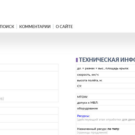
ПОИСК
КОММЕНТАРИИ
О САЙТЕ
ТЕХНИЧЕСКАЯ ИН
дл. × размах × выс., площадь крыла:
скорость, км/ч:
высота полёта, м:
СУ:
MTOW:
в)
допуск к МВЛ:
оборудование
Ресурсы
:
(действующий этап отработки
для дан
Назначенный ресурс
по типу
:
(границы продления)