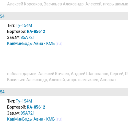
Алексей Корсаков
,
Васильев Александр
,
Алексей
,
игорь шамы
154
Тип:
Ту-154М
Бортовой:
RA-85612
Зав.№:
85A721
КавМинВоды Авиа - КМВ
(
ru
)
поблагодарили:
Алексей Качаев
,
Андрей Шаповалов
,
Сергей
,
R
Васильев Александр
,
Алексей
,
игорь шамыкаев
,
Аппарат
154
Тип:
Ту-154М
Бортовой:
RA-85612
Зав.№:
85A721
КавМинВоды Авиа - КМВ
(
ru
)