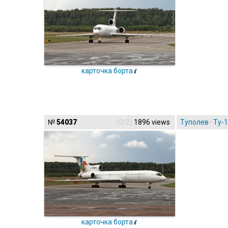
карточка борта
№
54037
(0/2)
1896 views
Туполев
·
Ту-
карточка борта