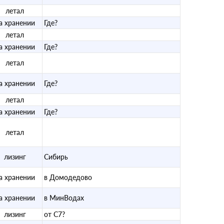
летал
а хранении
Где?
летал
а хранении
Где?
летал
а хранении
Где?
летал
а хранении
Где?
летал
лизинг
Сибирь
а хранении
в Домодедово
а хранении
в МинВодах
лизинг
от С7?