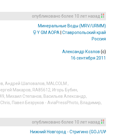
опубликовано
более 10 лет назад
Минеральные Воды
(MRV/URMM)
Y
GM
AOPA
|
Ставропольский край
Россия
Александр Козлов
(c)
16 сентября 2011
ев
,
Андрей Шаповалов
,
MALCOLM
,
ергей Макаров
,
RA85612
,
Игорь Бубин
,
49
,
Михаил Степанов
,
Васильев Александр
,
,
Chris
,
Павел Безруков - AviaPressPhoto
,
Владимир
,
опубликовано
более 10 лет назад
Нижний Новгород - Стригино
(GOJ/UWGG)