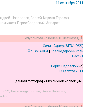
11 сентября 2011
ндрей Шаповалов
,
Сергей
,
Кирилл Тарасов
,
 шамыкаев
,
Борис Садовский
,
Аппарат
,
опубликовано
более 10 лет назад
Сочи - Адлер
(AER/URSS)
Y
GM
AOPA
|
Краснодарский край
Россия
Борис Садовский
(c)
17 августа 2011
!
данная фотография из личной коллекции
!
85612
,
Александр Козлов
,
Ольга Папкова
,
arlov
опубликовано
более 10 лет назад