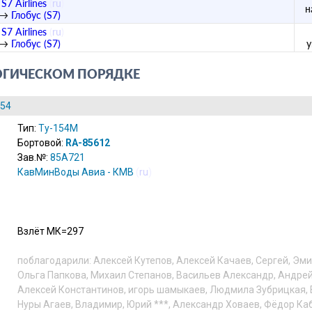
S7 Airlines
(
ru
)
н
→
Глобус (S7)
S7 Airlines
(
ru
)
→
Глобус (S7)
ОГИЧЕСКОМ ПОРЯДКЕ
154
Тип:
Ту-154М
Бортовой:
RA-85612
Зав.№:
85A721
КавМинВоды Авиа - КМВ
(
ru
)
Взлёт МК=297
поблагодарили:
Алексей Кутепов
,
Алексей Качаев
,
Сергей
,
Эми
Ольга Папкова
,
Михаил Степанов
,
Васильев Александр
,
Андрей
Алексей Константинов
,
игорь шамыкаев
,
Людмила Зубрицкая
,
Нуры Агаев
,
Владимир
,
Юрий ***
,
Александр Ховаев
,
Фёдор Ка