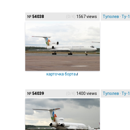
№
54038
(0/4)
1567 views
Туполев
·
Ту-
карточка борта
№
54039
(0/4)
1400 views
Туполев
·
Ту-