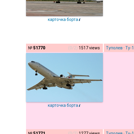
карточка борта
№
51770
(0/2)
1517 views
Туполев
·
Ту-
карточка борта
№
51771
(0/2)
1277 views
Туполев
·
Ту-