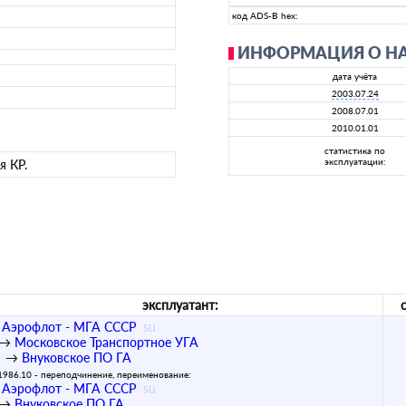
код ADS-B hex:
ИНФОРМАЦИЯ О Н
дата учёта
2003.07.24
2008.07.01
2010.01.01
статистика по
эксплуатации:
я КР.
эксплуатант:
Аэрофлот - МГА СССР
(
su
)
→
Московское Транспортное УГА
→
Внуковское ПО ГА
1986.10 - переподчинение, переименование:
Аэрофлот - МГА СССР
(
su
)
→
Внуковское ПО ГА