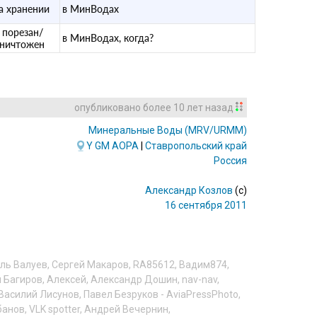
а хранении
в МинВодах
порезан/
в МинВодах, когда?
уничтожен
опубликовано
более 10 лет назад
Минеральные Воды
(MRV/URMM)
Y
GM
AOPA
|
Ставропольский край
Россия
Александр Козлов
(c)
16 сентября 2011
ль Валуев
,
Сергей Макаров
,
RA85612
,
Вадим874
,
 Багиров
,
Алексей
,
Александр Дошин
,
nav-nav
,
Василий Лисунов
,
Павел Безруков - AviaPressPhoto
,
банов
,
VLK spotter
,
Андрей Вечернин
,