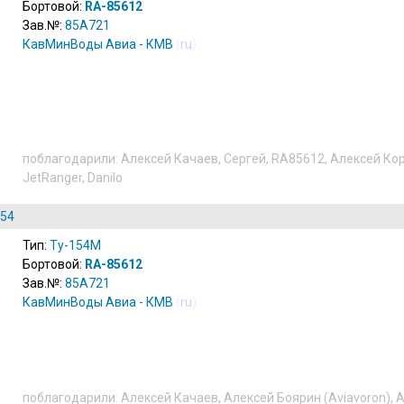
Бортовой:
RA-85612
Зав.№:
85A721
КавМинВоды Авиа - КМВ
(
ru
)
поблагодарили:
Алексей Качаев
,
Сергей
,
RA85612
,
Алексей Ко
JetRanger
,
Danilo
154
Тип:
Ту-154М
Бортовой:
RA-85612
Зав.№:
85A721
КавМинВоды Авиа - КМВ
(
ru
)
поблагодарили:
Алексей Качаев
,
Алексей Боярин (Aviavoron)
,
А