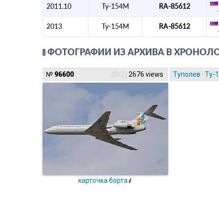
2011.10
Ту-154М
RA-85612
2013
Ту-154М
RA-85612
ФОТОГРАФИИ ИЗ АРХИВА В ХРОНОЛ
№
96600
(0/2)
2676 views
Туполев
·
Ту-
карточка борта