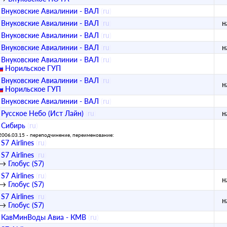
Внуковские Авиалинии - ВАЛ
(
ru
)
Внуковские Авиалинии - ВАЛ
(
ru
)
н
Внуковские Авиалинии - ВАЛ
(
ru
)
Внуковские Авиалинии - ВАЛ
(
ru
)
н
Внуковские Авиалинии - ВАЛ
(
ru
)
Норильское ГУП
Внуковские Авиалинии - ВАЛ
(
ru
)
н
Норильское ГУП
Внуковские Авиалинии - ВАЛ
(
ru
)
Русское Небо (Ист Лайн)
(
ru
)
н
Сибирь
(
ru
)
2006.03.15 - переподчинение, переименование:
S7 Airlines
(
ru
)
S7 Airlines
(
ru
)
→
Глобус (S7)
S7 Airlines
(
ru
)
н
→
Глобус (S7)
S7 Airlines
(
ru
)
н
→
Глобус (S7)
КавМинВоды Авиа - КМВ
(
ru
)