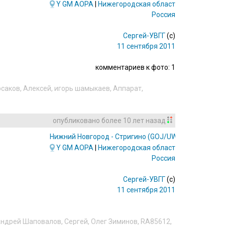
Y
GM
AOPA
|
Нижегородская область
Россия
Сергей-УВГГ
(c)
11 сентября 2011
комментариев к фото: 1
рсаков
,
Алексей
,
игорь шамыкаев
,
Аппарат
,
опубликовано
более 10 лет назад
Нижний Новгород - Стригино
(GOJ/UWGG)
Y
GM
AOPA
|
Нижегородская область
Россия
Сергей-УВГГ
(c)
11 сентября 2011
ндрей Шаповалов
,
Сергей
,
Олег Зиминов
,
RA85612
,