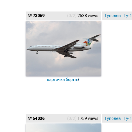
№
73069
(0/2)
2538 views
Туполев
·
Ту-
карточка борта
№
54036
(0/2)
1759 views
Туполев
·
Ту-