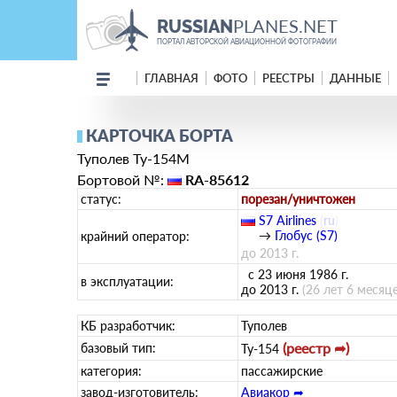
PLANES.NET
RUSSIAN
ПОРТАЛ АВТОРСКОЙ АВИАЦИОННОЙ ФОТОГРАФИИ
ГЛАВНАЯ
ФОТО
РЕЕСТРЫ
ДАННЫЕ
КАРТОЧКА БОРТА
Туполев Ту-154М
Бортовой №:
RA-85612
статус:
порезан/уничтожен
S7 Airlines
(
ru
)
→
Глобус (S7)
крайний оператор:
до 2013 г.
с 23 июня 1986 г.
в эксплуатации:
до 2013 г.
(26 лет 6 месяце
КБ разработчик:
Туполев
(реестр ➦)
базовый тип:
Ту-154
категория:
пассажирские
завод-изготовитель:
Авиакор ➦