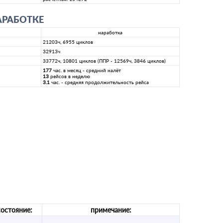
АРАБОТКЕ
наработка
21203ч, 6955 циклов
32913ч
33772ч, 10801 циклов (ППР - 12569ч, 3846 циклов)
177
час. в месяц - средний налёт
13
рейсов в неделю
3.1
час. - средняя продолжительность рейса
состояние:
примечание: