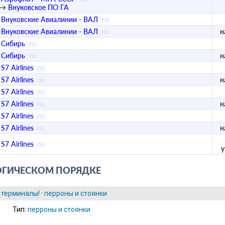
→
Внуковское ПО ГА
Внуковские Авиалинии - ВАЛ
(
ru
)
Внуковские Авиалинии - ВАЛ
(
ru
)
н
Сибирь
(
ru
)
Сибирь
(
ru
)
н
S7 Airlines
(
ru
)
S7 Airlines
(
ru
)
н
S7 Airlines
(
ru
)
S7 Airlines
(
ru
)
н
S7 Airlines
(
ru
)
S7 Airlines
(
ru
)
н
S7 Airlines
(
ru
)
ОГИЧЕСКОМ ПОРЯДКЕ
 терминалы!
·
перроны и стоянки
Тип:
перроны и стоянки