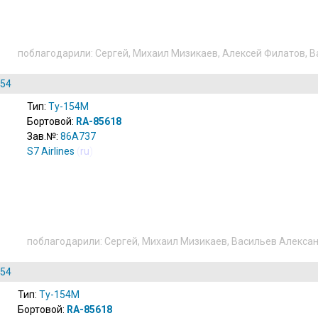
поблагодарили:
Сергей
,
Михаил Мизикаев
,
Алексей Филатов
,
В
154
Тип:
Ту-154М
Бортовой:
RA-85618
Зав.№:
86A737
S7 Airlines
(
ru
)
поблагодарили:
Сергей
,
Михаил Мизикаев
,
Васильев Алекса
154
Тип:
Ту-154М
Бортовой:
RA-85618