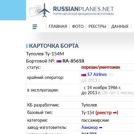
PLANES.NET
RUSSIAN
ПОРТАЛ АВТОРСКОЙ АВИАЦИОННОЙ ФОТОГРАФИИ
ГЛАВНАЯ
ФОТО
РЕЕСТРЫ
ДАННЫЕ
КАРТОЧКА БОРТА
Туполев Ту-154М
Бортовой №:
RA-85618
статус:
порезан/уничтожен
S7 Airlines
(
ru
)
крайний оператор:
до 2013 г.
с 14 ноября 1986 г.
в эксплуатации:
до 2013 г.
(26 лет 1 месяц)
КБ разработчик:
Туполев
(реестр ➦)
базовый тип:
Ту-154
категория:
пассажирские
завод-изготовитель:
Авиакор ➦