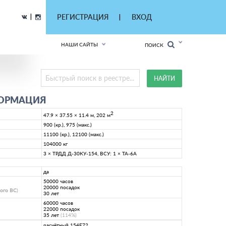
|
РЕГИСТРАЦИЯ
ВХОД
|
НАШИ САЙТЫ
ПОИСК
ФОРМАЦИЯ
2
47.9 × 37.55 × 11.4 м, 202 м
900 (кр.), 975 (макс.)
11100 (кр.), 12100 (макс.)
104000 кг
3 × ТРДД Д-30КУ-154, ВСУ: 1 × ТА-6А
да
50000 часов
20000 посадок
ного ВС
)
30 лет
60000 часов
22000 посадок
35 лет
(114%)
расчётный 154E72