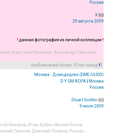
Россия
X
(c)
29 августа 2009
!
данная фотография из личной коллекции
!
ников
,
Анастасия Юшкевич
,
Александр Самсонов
опубликовано
более 10 лет назад
Москва - Домодедово
(DME/UUDD)
Y
GM
AOPA
|
Москва
Россия
Stuart Scollon
(c)
9 июля 2009
ргей Макаров
,
Игорь Бубин
,
Михаил Белов
,
асилий Лисунов
,
Дмитрий Лоханов
,
Руслан
,