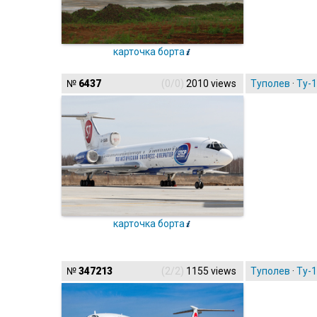
карточка борта
№
6437
(0/0)
2010 views
Туполев
·
Ту-
карточка борта
№
347213
(2/2)
1155 views
Туполев
·
Ту-