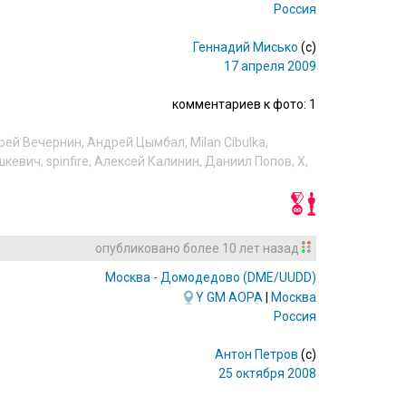
Россия
Геннадий Мисько
(c)
17 апреля 2009
комментариев к фото: 1
рей Вечернин
,
Андрей Цымбал
,
Milan Cibulka
,
шкевич
,
spinfire
,
Алексей Калинин
,
Даниил Попов
,
X
,
опубликовано
более 10 лет назад
Москва - Домодедово
(DME/UUDD)
Y
GM
AOPA
|
Москва
Россия
Антон Петров
(c)
25 октября 2008