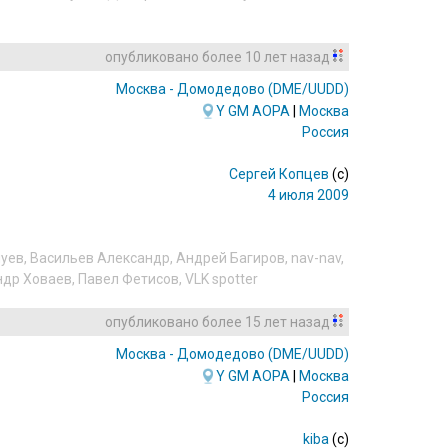
опубликовано
более 10 лет назад
Москва - Домодедово
(DME/UUDD)
Y
GM
AOPA
|
Москва
Россия
Сергей Копцев
(c)
4 июля 2009
луев
,
Васильев Александр
,
Андрей Багиров
,
nav-nav
,
ндр Ховаев
,
Павел Фетисов
,
VLK spotter
опубликовано
более 15 лет назад
Москва - Домодедово
(DME/UUDD)
Y
GM
AOPA
|
Москва
Россия
kiba
(c)