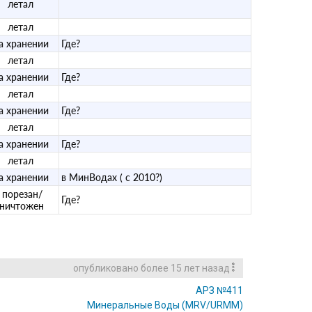
летал
летал
а хранении
Где?
летал
а хранении
Где?
летал
а хранении
Где?
летал
а хранении
Где?
летал
а хранении
в МинВодах ( с 2010?)
порезан/
Где?
уничтожен
опубликовано
более 15 лет назад
АРЗ №411
Минеральные Воды
(MRV/URMM)