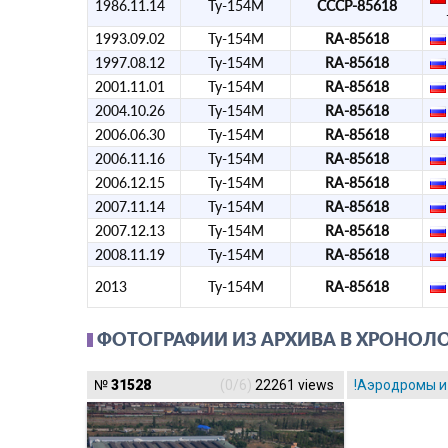
1986.11.14
Ту-154М
СССР-85618
1993.09.02
Ту-154М
RA-85618
1997.08.12
Ту-154М
RA-85618
2001.11.01
Ту-154М
RA-85618
2004.10.26
Ту-154М
RA-85618
2006.06.30
Ту-154М
RA-85618
2006.11.16
Ту-154М
RA-85618
2006.12.15
Ту-154М
RA-85618
2007.11.14
Ту-154М
RA-85618
2007.12.13
Ту-154М
RA-85618
2008.11.19
Ту-154М
RA-85618
2013
Ту-154М
RA-85618
ФОТОГРАФИИ ИЗ АРХИВА В ХРОНОЛ
№
31528
(0/6)
22261 views
!Аэродромы и