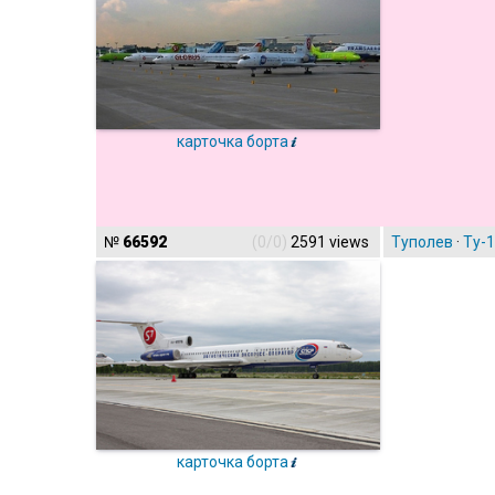
карточка борта
№
66592
(0/0)
2591 views
Туполев
·
Ту-
карточка борта