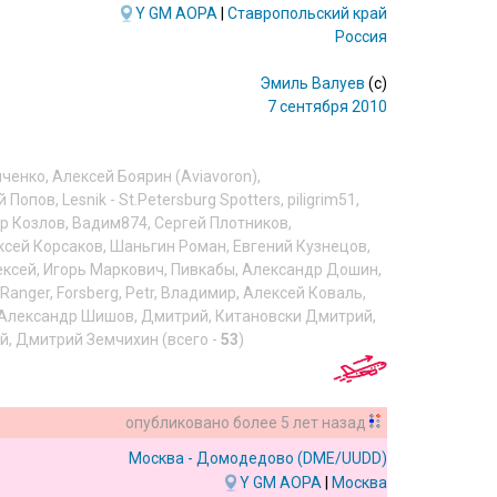
Y
GM
AOPA
|
Ставропольский край
Россия
Эмиль Валуев
(c)
7 сентября 2010
иченко
,
Алексей Боярин (Aviavoron)
,
й Попов
,
Lesnik - St.Petersburg Spotters
,
piligrim51
,
р Козлов
,
Вадим874
,
Сергей Плотников
,
ксей Корсаков
,
Шаньгин Роман
,
Евгений Кузнецов
,
ексей
,
Игорь Маркович
,
Пивкабы
,
Александр Дошин
,
tRanger
,
Forsberg
,
Petr
,
Владимир
,
Алексей Коваль
,
Александр Шишов
,
Дмитрий
,
Китановски Дмитрий
,
ий
,
Дмитрий Земчихин
(всего -
53
)
опубликовано
более 5 лет назад
Москва - Домодедово
(DME/UUDD)
Y
GM
AOPA
|
Москва