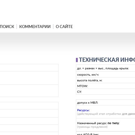
ПОИСК
КОММЕНТАРИИ
О САЙТЕ
ТЕХНИЧЕСКАЯ ИН
дл. × размах × выс., площадь крыла:
скорость, км/ч:
высота полёта, м:
MTOW:
СУ:
допуск к МВЛ:
Ресурсы
:
(действующий этап отработки
для дан
Назначенный ресурс
по типу
:
(границы продления)
код ADS-B hex: