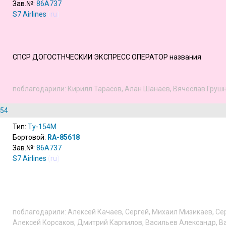
Зав.№:
86A737
S7 Airlines
(
ru
)
СПСР ДОГОСТНЧЕСКИИ ЭКСПРЕСС ОПЕРАТОР названия
поблагодарили:
Кирилл Тарасов
,
Алан Шанаев
,
Вячеслав Груш
154
Тип:
Ту-154М
Бортовой:
RA-85618
Зав.№:
86A737
S7 Airlines
(
ru
)
поблагодарили:
Алексей Качаев
,
Сергей
,
Михаил Мизикаев
,
Се
Алексей Корсаков
,
Дмитрий Карпилов
,
Васильев Александр
,
В