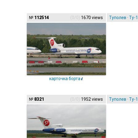
№
112514
(0/0)
1670 views
Туполев
·
Ту-
карточка борта
№
8321
(0/0)
1952 views
Туполев
·
Ту-