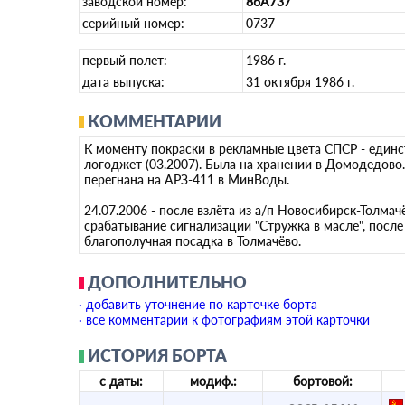
заводской номер:
86A737
серийный номер:
0737
первый полет:
1986 г.
дата выпуска:
31 октября 1986 г.
КОММЕНТАРИИ
К моменту покраски в рекламные цвета СПСР - единс
логоджет (03.2007). Была на хранении в Домодедово.
перегнана на АРЗ-411 в МинВоды.
24.07.2006 - после взлёта из а/п Новосибирск-Толма
срабатывание сигнализации "Стружка в масле", посл
благополучная посадка в Толмачёво.
ДОПОЛНИТЕЛЬНО
· добавить уточнение по карточке борта
· все комментарии к фотографиям этой карточки
ИСТОРИЯ БОРТА
с даты:
модиф.:
бортовой: