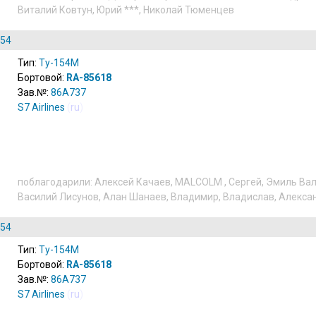
Виталий Ковтун
,
Юрий ***
,
Николай Тюменцев
154
Тип:
Ту-154М
Бортовой:
RA-85618
Зав.№:
86A737
S7 Airlines
(
ru
)
поблагодарили:
Алексей Качаев
,
MALCOLM
,
Сергей
,
Эмиль Ва
Василий Лисунов
,
Алан Шанаев
,
Владимир
,
Владислав
,
Алекса
154
Тип:
Ту-154М
Бортовой:
RA-85618
Зав.№:
86A737
S7 Airlines
(
ru
)