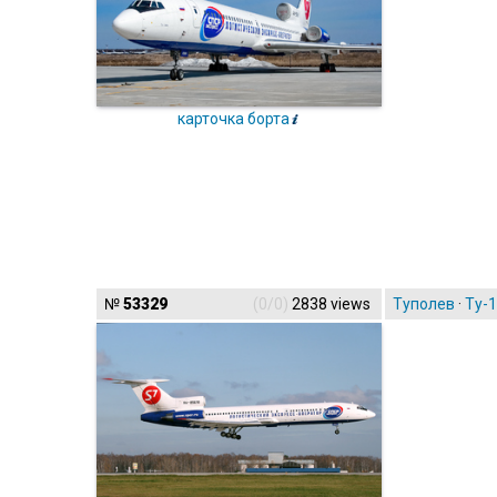
карточка борта
№
53329
(0/0)
2838 views
Туполев
·
Ту-