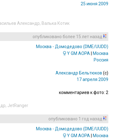
25 июня 2009
асильев Александр
,
Валька Котик
опубликовано
более 15 лет назад
Москва - Домодедово
(DME/UUDD)
Y
GM
AOPA
|
Москва
Россия
Александр Бельтюков
(c)
17 апреля 2009
комментариев к фото: 2
ндр
,
JetRanger
опубликовано
1 год назад
Москва - Домодедово
(DME/UUDD)
Y
GM
AOPA
|
Москва