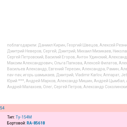
поблагодарили:
Даниил Кирин
,
Георгий Швецов
,
Алексей Резн
Дмитрий Неверов
,
Сергей
,
Дмитрий
,
Михаил Мизикаев
,
Никола
Сергей Петровский
,
Василий Егоров
,
Антон Удинский
,
Александ
Максим Александрович
,
Ольга Папкова
,
Алексей Филатов
,
Але
Васильев Александр
,
Евгений Тересин
,
Александра
,
Рамин
,
Ал
nav-nav
,
игорь шамыкаев
,
Дмитрий
,
Vladimir Karlov
,
Аппарат
,
Je
Юрий ***
,
Андрей Марков
,
Александр Мишин
,
Андрей Цымбал
,
Андрей Малахоев
,
Олег
,
Сергей Петров
,
Александр Соколинск
154
Тип:
Ту-154М
Бортовой:
RA-85618