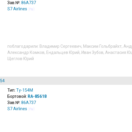
Зав.№:
86A737
S7 Airlines
(
ru
)
поблагодарили:
Владимир Сергеевич
,
Максим Гольбрайхт
,
Анд
Александр Комков
,
Ендальцев Юрий
,
Иван Зубов
,
Анастасия Ю
Щеглов Юрий
154
Тип:
Ту-154М
Бортовой:
RA-85618
Зав.№:
86A737
S7 Airlines
(
ru
)