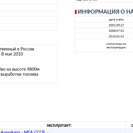
ИНФОРМАЦИЯ О Н
дата учёта
2001.09.27
2008.07.01
2010.01.01
статистика по
эксплуатации:
твенный в России
 В мае 2010
чёво на высоте 4800м
е выработки топлива
эксплуатант:
Аэрофлот - МГА СССР
(
su
)