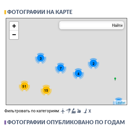
ФОТОГРАФИИ НА КАРТЕ
+
−
3
2
7
4
51
15
Leaflet
7
Фильтровать по категориям:
X
ФОТОГРАФИИ ОПУБЛИКОВАНО ПО ГОДАМ