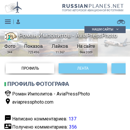
PLANES.NET
RUSSIAN
ПОРТАЛ АВТОРСКОЙ АВИАЦИОННОЙ ФОТОГРАФИИ
НАШИ САЙТЫ
Роман Имполитов - AviaPressPhoto
Поиск фотографий
Фото
Показов
Поиск в реестре
Лайков
На сайте
Кратко
Подробно
344
725 496
11 367
Фев 2009
ВОЙТИ
ПРОФИЛЬ
ЛЕНТА
ПРОФИЛЬ ФОТОГРАФА
flutter_dash
Роман Имполитов - AviaPressPhoto
place
aviapressphoto.com
ЗАРЕГИСТРИРОВАТЬСЯ
textsms
Написано комментариев:
137
contact_mail
Получено комментариев:
356