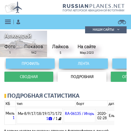
PLANES.NET
RUSSIAN
ПОРТАЛ АВТОРСКОЙ АВИАЦИОННОЙ ФОТОГРАФИИ
НАШИ САЙТЫ
Алкексей
Поиск фотографий
Фото
Показов
Поиск в реестре
Лайков
На сайте
Кратко
Подробно
1
942
5
Мар 2020
ВОЙТИ
ПРОФИЛЬ
ЛЕНТА
СВОДНАЯ
ПОДРОБНАЯ
ОПЕР
ПОДРОБНАЯ СТАТИСТИКА
КБ
тип
борт
дата
ЗАРЕГИСТРИРОВАТЬСЯ
Миль
Ми-8/9/17/18/19/171/172
RA-06135 / Игорь Цыбасов
2020-
Ельцовка
1
02-28
1
/ 1
photo_camera
airlines