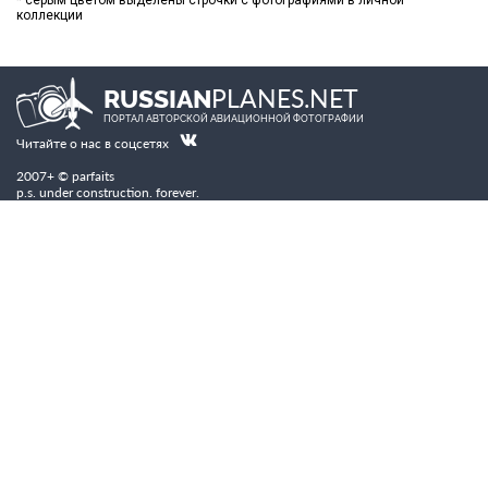
* серым цветом выделены строчки с фотографиями в личной
коллекции
PLANES.NET
RUSSIAN
ПОРТАЛ АВТОРСКОЙ АВИАЦИОННОЙ ФОТОГРАФИИ
Читайте о нас в соцсетях
2007+ © parfaits
p.s. under construction. forever.