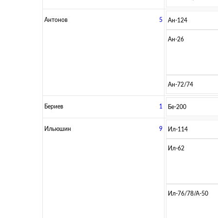
Антонов
5
Ан-124
Ан-26
Ан-72/74
Бериев
1
Бе-200
Ильюшин
9
Ил-114
Ил-62
Ил-76/78/А-50