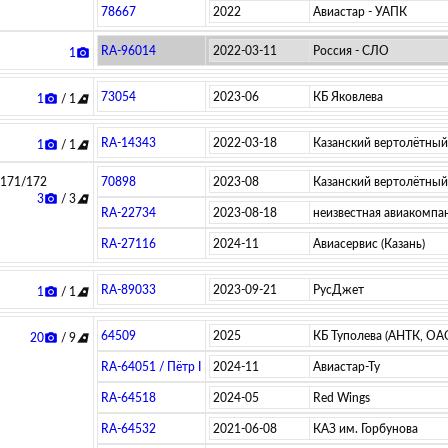
78667
2022
Авиастар - УАПК
RA-96014
2022-03-11
Россия - СЛО
1
photo_camera
73054
2023-06
КБ Яковлева
1
/ 1
photo_camera
airlines
RA-14343
2022-03-18
Казанский вертолётный 
1
/ 1
photo_camera
airlines
/171/172
70898
2023-08
Казанский вертолётный 
3
/ 3
photo_camera
airlines
RA-22734
2023-08-18
­неизвестная авиакомпан
RA-27116
2024-11
Авиасервис (Казань)
RA-89033
2023-09-21
РусДжет
1
/ 1
photo_camera
airlines
64509
2025
КБ Туполева (АНТК, ОА
20
/ 9
photo_camera
airlines
RA-64051 / Пётр I
2024-11
Авиастар-Ту
RA-64518
2024-05
Red Wings
RA-64532
2021-06-08
КАЗ им. Горбунова