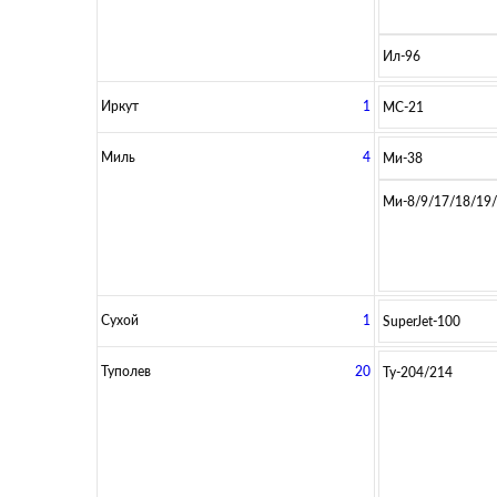
Ил-96
Иркут
1
МС-21
Миль
4
Ми-38
Ми-8/9/17/18/19
Сухой
1
SuperJet-100
Туполев
20
Ту-204/214