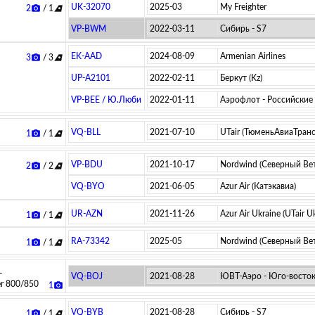
UK-32070
2025-03
My Freighter
2
/ 1
photo_camera
airlines
VP-BWM
2022-03-11
Сибирь - S7
EK-AAD
2024-08-09
Armenian Airlines
3
/ 3
photo_camera
airlines
UP-A2101
2022-02-11
Беркут (Kz)
VP-BEE / Ю.Любимов
2022-01-11
Аэрофлот - Российские
VQ-BLL
2021-07-10
UTair (ТюменьАвиаТранс 
1
/ 1
photo_camera
airlines
VP-BDU
2021-10-17
Nordwind (Северный Ве
2
/ 2
photo_camera
airlines
VQ-BYO
2021-06-05
Azur Air (Катэкавиа)
UR-AZN
2021-11-26
Azur Air Ukraine (UTair U
1
/ 1
photo_camera
airlines
RA-73342
2025-05
Nordwind (Северный Ве
1
/ 1
photo_camera
airlines
-
VQ-BOJ
2021-08-28
ЮВТ-Аэро - Юго-восток
er 800/850
1
photo_camera
VQ-BYB
2021-08-28
Сибирь - S7
1
/ 1
photo_camera
airlines