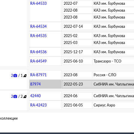
RA-64533
2022-07
КАЗ им. Горбунова
2022-08
КАЗ им. Горбунова
2023-08
КАЗ им. Горбунова
RA-64534
2022-07-14
КАЗ им. Горбунова
RA-64535
2025-02
КАЗ им. Горбунова
2025-03
КАЗ им. Горбунова
RA-64536
2025-12-17
КАЗ им. Горбунова
RA-64549
2025-06-10
Трансаэро - ТСО
RA-87971
2023-08
Россия - СЛО
2
/ 1
photo_camera
airlines
87974
2022-05-23
СибНИА им. Чаплыгина
42440
2024-06
СибНИА им. Чаплыгина
2
/ 2
photo_camera
airlines
RA-42423
2021-06-05
Сириус Аэро
 коллекции