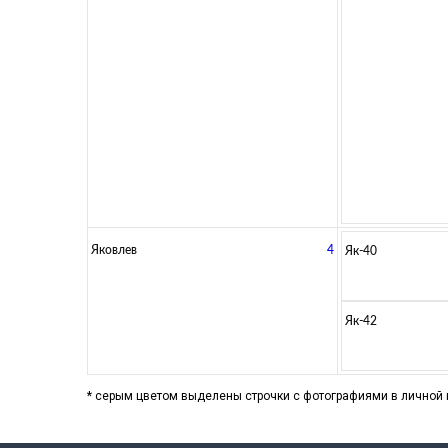
Яковлев
4
Як-40
Як-42
* серым цветом выделены строчки с фотографиями в личной