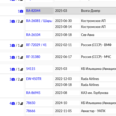
RA-82044
2025-03
Волга-Днепр
1
photo_camera
RA-26081 / Шарья
2023-06-30
Костромское АП
3
/ 2
photo_camera
airlines
2023-08-14
Костромское АП
RA-26104
2023-08-18
Сев-Авиа
RF-72029 / 41
2022-02-11
Россия (СССР) - ВМФ
1
/ 1
photo_camera
airlines
RF-31380
2022-06-17
Россия (СССР) - МЧС
1
/ 1
photo_camera
airlines
54115
2025-03
КБ Ильюшина (Авиацио
1
/ 1
photo_camera
airlines
EW-450TR
2022-12-03
Rada Airlines
3
/ 2
photo_camera
airlines
2023-08-18
Rada Airlines
RA-86945
2023-08
КАЗ им. Горбунова
78650
2024-10
КБ Ильюшина (Авиацио
4
/ 3
photo_camera
airlines
78666
2022-11-05
Авиастар - УАПК