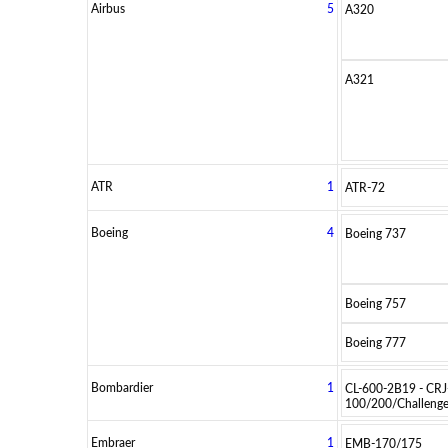
Airbus
5
A320
A321
ATR
1
ATR-72
Boeing
4
Boeing 737
Boeing 757
Boeing 777
Bombardier
1
CL-600-2B19 - CRJ
100/200/Challeng
Embraer
1
EMB-170/175