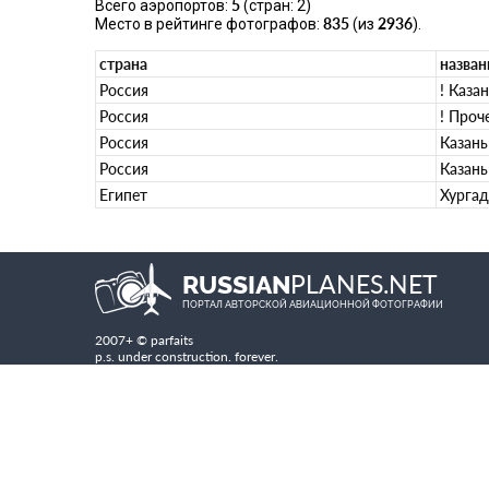
5
Всего аэропортов:
(стран: 2)
835
2936
Место в рейтинге фотографов:
(из
).
страна
назван
Россия
! Казан
Россия
! Проче
Россия
Казань
Россия
Казань
Египет
Хургад
PLANES.NET
RUSSIAN
ПОРТАЛ АВТОРСКОЙ АВИАЦИОННОЙ ФОТОГРАФИИ
2007+ © parfaits
p.s. under construction. forever.