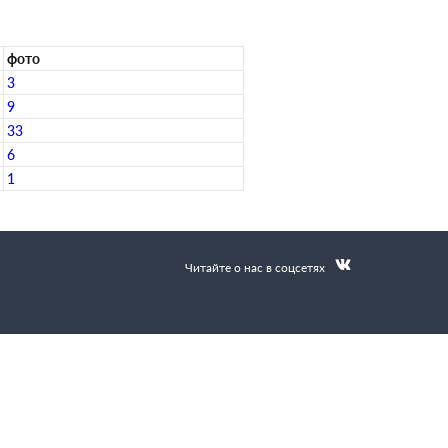
фото
3
9
33
6
1
Читайте о нас в соцсетях