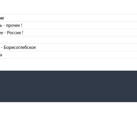
ие
ь - прочее !
е - Россия !
 - Борисоглебское
а