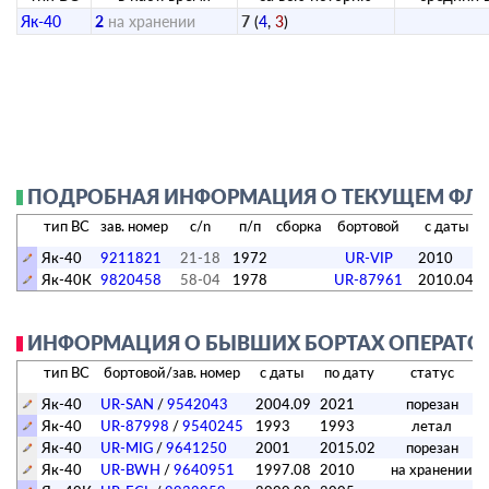
Як-40
2
на хранении
7
(
4
,
3
)
ПОДРОБНАЯ ИНФОРМАЦИЯ О ТЕКУЩЕМ ФЛОТ
тип ВС
зав. номер
c/n
п/п
сборка
бортовой
с даты
Як-40
9211821
21-18
1972
UR-VIP
2010
Як-40К
9820458
58-04
1978
UR-87961
2010.04
ИНФОРМАЦИЯ О БЫВШИХ БОРТАХ ОПЕРАТОР
тип ВС
бортовой/зав. номер
с даты
по дату
статус
Як-40
UR-SAN
/
9542043
2004.09
2021
порезан
Як-40
UR-87998
/
9540245
1993
1993
летал
Як-40
UR-MIG
/
9641250
2001
2015.02
порезан
Як-40
UR-BWH
/
9640951
1997.08
2010
на хранении