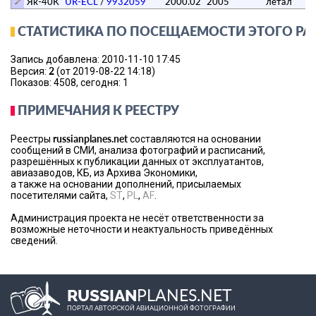
Як-40К
UR-ECL
/
9932059
2000.02
2005
летал
СТАТИСТИКА ПО ПОСЕЩАЕМОСТИ ЭТОГО РА
Запись добавлена: 2010-11-10 17:45
2
Версия:
(от 2019-08-22 14:18)
Показов: 4508, сегодня: 1
ПРИМЕЧАНИЯ К РЕЕСТРУ
russianplanes.net
Реестры
составляются на основании
сообщений в СМИ, анализа фотографий и расписаний,
разрешённых к публикации данных от эксплуатантов,
авиазаводов, КБ, из Архива Экономики,
а также на основании дополнений, присылаемых
посетителями сайта,
ST
,
PL
,
AF
.
Администрация проекта не несёт ответственности за
возможные неточности и неактуальность приведённых
сведений.
PLANES.NET
RUSSIAN
ПОРТАЛ АВТОРСКОЙ АВИАЦИОННОЙ ФОТОГРАФИИ