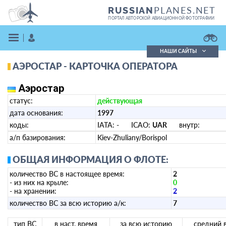
PLANES.NET
RUSSIAN
ПОРТАЛ АВТОРСКОЙ АВИАЦИОННОЙ ФОТОГРАФИИ
НАШИ САЙТЫ
АЭРОСТАР - КАРТОЧКА ОПЕРАТОРА
Поиск фотографий
Поиск в реестре
Аэростар
Кратко
Подробно
статус:
действующая
ВОЙТИ
дата основания:
1997
коды:
IATA:
-
ICAO:
UAR
внутр:
а/п базирования:
Kiev-Zhuliany/Borispol
ОБЩАЯ ИНФОРМАЦИЯ О ФЛОТЕ:
количество ВС в настоящее время:
2
- из них на крыле:
0
ЗАРЕГИСТРИРОВАТЬСЯ
- на хранении:
2
количество ВС за всю историю а/к:
7
тип ВС
в наст. время
за всю историю
средний 