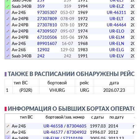
Saab 340B
259
259
1991
UR-ELJ
201
Saab 340B
359
359
1994
UR-ELZ
202
Ан-24Б
97305307
053-07
1969
UR-46311
201
Ан-24РВ
27307809
078-09
1972
UR-ELT
201
Ан-24РВ
27307810
078-10
1972
UR-46464
201
Ан-24РВ
47309507
095-07
1974
UR-ELO
201
Ан-24РВ
67310506
105-06
1976
UR-ELM
201
Ан-24Б
89901607
16-07
1968
UR-ELN
201
Ан-26Б
12902
129-02
1983
UR-ELG
201
Saab 340B
242
242
1991
UR-ELV
202
ТАКЖЕ В РАСПИСАНИИ ОБНАРУЖЕНЫ РЕЙСЫ А
тип ВС
бортовой
рейс
дата
1
(P32R)
VHURG
URG
2026.07.23
ИНФОРМАЦИЯ О БЫВШИХ БОРТАХ ОПЕРАТОРА
тип ВС
бортовой/зав. номер
с даты
по дату
ст
Ан-24Б
UR-46558
/
87304605
1997.03
2014
пор
Ан-24Б
UR-46577
/
87304902
1996.07
2012
пор
Ан-24РВ
UR-ELW
/
57310109
2005.05
2012.12
ле