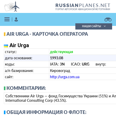
PLANES.NET
RUSSIAN
ПОРТАЛ АВТОРСКОЙ АВИАЦИОННОЙ ФОТОГРАФИИ
НАШИ САЙТЫ
AIR URGA - КАРТОЧКА ОПЕРАТОРА
Поиск фотографий
Поиск в реестре
Air Urga
Кратко
Подробно
статус:
действующая
ВОЙТИ
дата основания:
1993.08
коды:
IATA:
3N
ICAO:
URG
внутр:
а/п базирования:
Кировоград
сайт:
http://urga.com.ua
КОММЕНТАРИИ:
ЗАРЕГИСТРИРОВАТЬСЯ
Собственники Air Urga — фонд Госимущества Украини (51%) и A
International Consulting Corp (43.5%).
ОБЩАЯ ИНФОРМАЦИЯ О ФЛОТЕ: