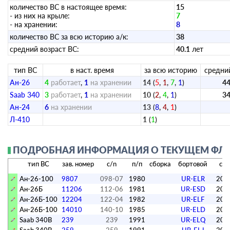
количество ВС в настоящее время:
15
- из них на крыле:
7
- на хранении:
8
количество ВС за всю историю а/к:
38
средний возраст ВС:
40.1
лет
тип ВС
в наст. время
за всю историю
средни
Ан-26
4
работает
,
1
на хранении
14
(
5
,
1
,
7
,
1
)
44
Saab 340
3
работает
,
1
на хранении
10
(
2
,
4
,
1
)
34
Ан-24
6
на хранении
13
(
8
,
4
,
1
)
Л-410
1
(
1
)
ПОДРОБНАЯ ИНФОРМАЦИЯ О ТЕКУЩЕМ ФЛОТ
тип ВС
зав. номер
c/n
п/п
сборка
бортовой
с д
Ан-26-100
9807
098-07
1980
UR-ELR
201
Ан-26Б
11206
112-06
1981
UR-ESD
201
Ан-26Б-100
12204
122-04
1982
UR-ELF
201
Ан-26Б-100
14010
140-10
1985
UR-ELD
201
Saab 340B
239
239
1991
UR-ELQ
201