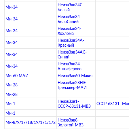
НеизвЗав34С-
Ми-34
Белый
НеизвЗав34-
Ми-34
БелоСиний
НеизвЗав34-
Ми-34
Хохлома
НеизвЗав34А-
Ми-34
Красный
НеизвЗав34АС-
Ми-34
Синий
НеизвЗав34-
Ми-34
Анциферово
Ми-60 МАИ
НеизвЗав60-Макет
НеизвЗав28НЭ-
Ми-28
Тренажер-МАИ
Ми-28
НеизвЗав1-
Ми-1
СССР-68131
Мо
СССР-68131-МВЗ
Ми-1
НеизвЗав8-
Ми-8/9/17/18/19/171/172
Золотой-МВЗ