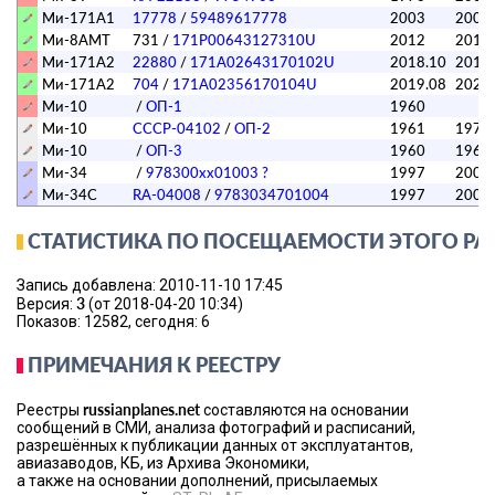
Ми-171А1
17778
/
59489617778
2003
2005
Ми-8АМТ
731
/
171P00643127310U
2012
2014
Ми-171А2
22880
/
171A02643170102U
2018.10
2018
Ми-171А2
704
/
171A02356170104U
2019.08
2021
Ми-10
/
ОП-1
1960
Ми-10
СССР-04102
/
ОП-2
1961
1970
Ми-10
/
ОП-3
1960
1967
Ми-34
/
978300хх01003 ?
1997
2001
Ми-34С
RA-04008
/
9783034701004
1997
2002
СТАТИСТИКА ПО ПОСЕЩАЕМОСТИ ЭТОГО РА
Запись добавлена: 2010-11-10 17:45
3
Версия:
(от 2018-04-20 10:34)
Показов: 12582, сегодня: 6
ПРИМЕЧАНИЯ К РЕЕСТРУ
russianplanes.net
Реестры
составляются на основании
сообщений в СМИ, анализа фотографий и расписаний,
разрешённых к публикации данных от эксплуатантов,
авиазаводов, КБ, из Архива Экономики,
а также на основании дополнений, присылаемых