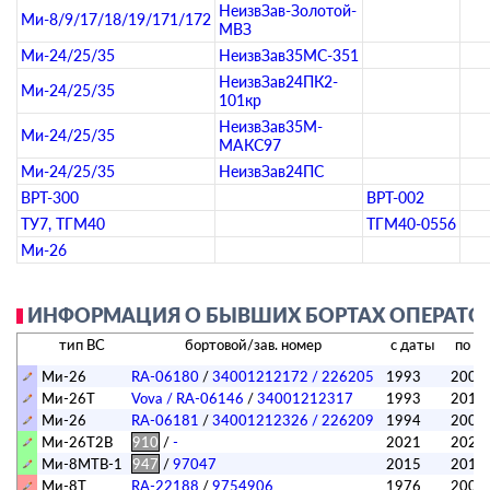
НеизвЗав-Золотой-
Ми-8/9/17/18/19/171/172
МВЗ
Ми-24/25/35
НеизвЗав35МС-351
НеизвЗав24ПК2-
Ми-24/25/35
101кр
НеизвЗав35М-
Ми-24/25/35
МАКС97
Ми-24/25/35
НеизвЗав24ПС
ВРТ-300
ВРТ-002
ТУ7, ТГМ40
ТГМ40-0556
Ми-26
ИНФОРМАЦИЯ О БЫВШИХ БОРТАХ ОПЕРАТОРА
тип ВС
бортовой/зав. номер
с даты
по д
Ми-26
RA-06180
/
34001212172 / 226205
1993
2000
Ми-26Т
Vova / RA-06146
/
34001212317
1993
2013
Ми-26
RA-06181
/
34001212326 / 226209
1994
2000
Ми-26Т2В
910
/
-
2021
2022
Ми-8МТВ-1
947
/
97047
2015
2019
Ми-8Т
RA-22188
/
9754906
1976
2002