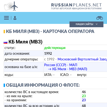
PLANES.NET
RUSSIAN
ПОРТАЛ АВТОРСКОЙ АВИАЦИОННОЙ ФОТОГРАФИИ
НАШИ САЙТЫ
КБ МИЛЯ (МВЗ) - КАРТОЧКА ОПЕРАТОРА
Поиск фотографий
Поиск в реестре
КБ Миля (МВЗ)
Кратко
Подробно
статус:
действующая
ВОЙТИ
дата основания:
1992
дочерние операторы:
с 1992 -
Московский Вертолетный Заво
Россия (СССР) - МАП
основана на базе а/к:
→ КБ Миля - МВЗ (МАП)
коды:
IATA:
-
ICAO:
-
внутр:
ОБЩАЯ ИНФОРМАЦИЯ О ФЛОТЕ:
ЗАРЕГИСТРИРОВАТЬСЯ
количество ВС в настоящее время:
46
- из них на крыле:
23
- на хранении:
23
количество ВС за всю историю а/к:
68