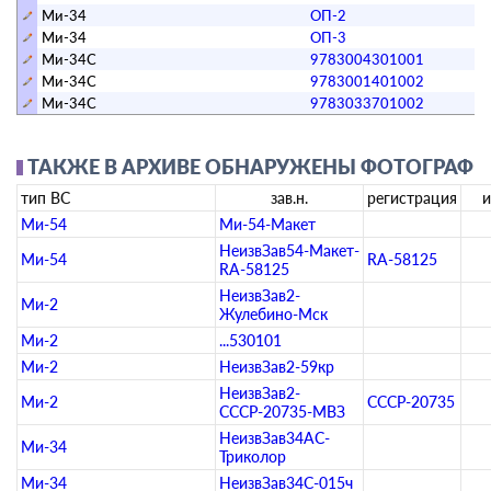
Ми-34
ОП-2
0
Ми-34
ОП-3
0
Ми-34С
9783004301001
0
Ми-34С
9783001401002
0
Ми-34С
9783033701002
0
ТАКЖЕ В АРХИВЕ ОБНАРУЖЕНЫ ФОТОГРАФИИ
тип ВС
зав.н.
регистрация
Ми-54
Ми-54-Макет
НеизвЗав54-Макет-
Ми-54
RA-58125
RA-58125
НеизвЗав2-
Ми-2
Жулебино-Мск
Ми-2
...530101
Ми-2
НеизвЗав2-59кр
НеизвЗав2-
Ми-2
СССР-20735
СССР-20735-МВЗ
НеизвЗав34АС-
Ми-34
Триколор
Ми-34
НеизвЗав34С-015ч