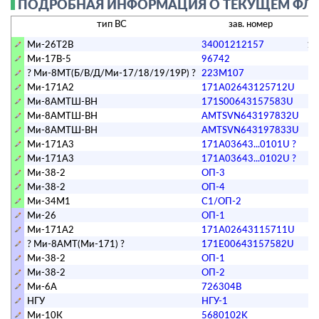
ПОДРОБНАЯ ИНФОРМАЦИЯ О ТЕКУЩЕМ ФЛОТЕ
тип ВС
зав. номер
Ми-26Т2В
34001212157
13
Ми-17В-5
96742
6
? Ми-8МТ(Б/В/Д/Ми-17/18/19/19Р) ?
223M107
Ми-171А2
171A02643125712U
5
Ми-8АМТШ-ВН
171S00643157583U
7
Ми-8АМТШ-ВН
AMTSVN643197832U
7
Ми-8АМТШ-ВН
AMTSVN643197833U
7
Ми-171А3
171A03643...0101U ?
0
Ми-171А3
171A03643...0102U ?
0
Ми-38-2
ОП-3
0
Ми-38-2
ОП-4
0
Ми-34М1
С1/ОП-2
0
Ми-26
ОП-1
0
Ми-171А2
171A02643115711U
5
? Ми-8АМТ(Ми-171) ?
171E00643157582U
7
Ми-38-2
ОП-1
0
Ми-38-2
ОП-2
0
Ми-6А
726304В
6
НГУ
НГУ-1
Ми-10К
5680102K
0