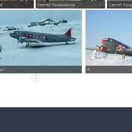
ов
Сергей Кривоносов
Сергей Кри
ат
А