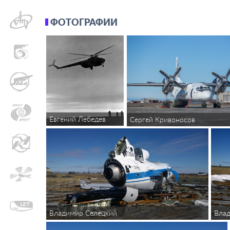
ФОТОГРАФИИ
Евгений Лебедев
Сергей Кривоносов
Владимир Селецкий
Вла