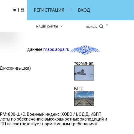
|
РЕГИСТРАЦИЯ
ВХОД
|
НАШИ САЙТЫ
ПОИСК
данные
maps.aopa.ru
терминал:
(Диксон-вышка)
ВПП:
ПРМ: 830-Ш/С. Военный индекс: XODD / ЬОДД. ИВПП
 полеты по обеспечению высокоширотных экспедиций и
. ВПП не соответствует нормативным требованиям