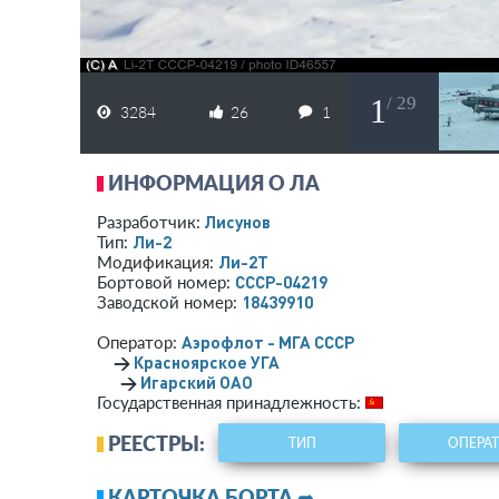
1
/ 29
3284
26
1
ИНФОРМАЦИЯ О ЛА
Лисунов
Разработчик:
Ли-2
Тип:
Ли-2Т
Модификация:
СССР-04219
Бортовой номер:
18439910
Заводской номер:
Аэрофлот - МГА СССР
Оператор:
→
Красноярское УГА
→
Игарский ОАО
Государственная принадлежность:
РЕЕСТРЫ:
ТИП
ОПЕРА
КАРТОЧКА БОРТА ➦