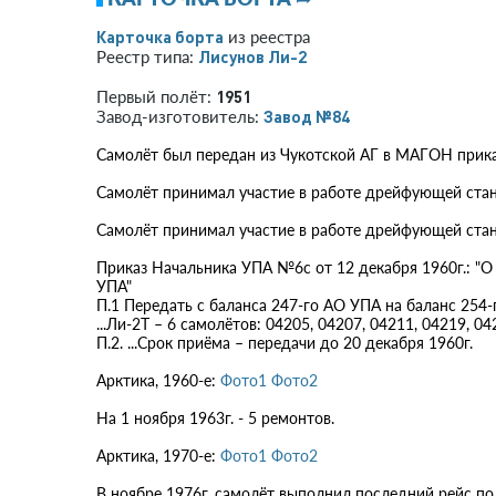
Карточка борта
из реестра
Лисунов Ли-2
Реестр типа:
1951
Первый полёт:
Завод №84
Завод-изготовитель:
Самолёт был передан из Чукотской АГ в МАГОН прик
Самолёт принимал участие в работе дрейфующей стан
Самолёт принимал участие в работе дрейфующей стан
Приказ Начальника УПА №6с от 12 декабря 1960г.: "О
УПА"
П.1 Передать с баланса 247-го АО УПА на баланс 25
...Ли-2Т – 6 самолётов: 04205, 04207, 04211, 04219, 042
П.2. ...Срок приёма – передачи до 20 декабря 1960г.
Арктика, 1960-е:
Фото1
Фото2
На 1 ноября 1963г. - 5 ремонтов.
Арктика, 1970-е:
Фото1
Фото2
В ноябре 1976г. самолёт выполнил последний рейс по