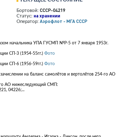
СССР-04219
Бортовой:
на хранении
Статус:
Аэрофлот - МГА СССР
Оператор:
азом начальника УПА ГУСМП №Р-5 от 7 января 1953г.
ции СП-3 (1954-55гг.)
Фото
ции СП-6 (1956-59гг.)
Фото
 зачислении на баланс самолётов и вертолётов 254-го АО
4-го АО нижеследующий СМП:
21, 04226;...
 маршруту Амдерма - Игарка - Диксон, после чего