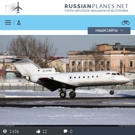
PLANES.NET
RUSSIAN
ПОРТАЛ АВТОРСКОЙ АВИАЦИОННОЙ ФОТОГРАФИИ
НАШИ САЙТЫ
Поиск фотографий
Поиск в реестре
Кратко
Подробно
ВОЙТИ
ЗАРЕГИСТРИРОВАТЬСЯ
1436
12
0