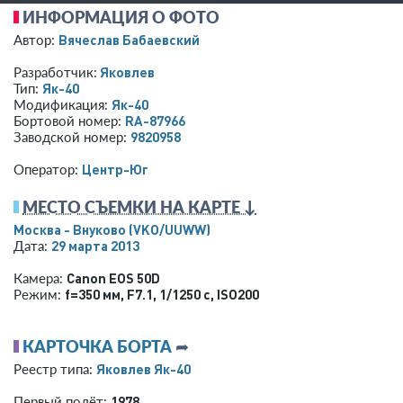
ИНФОРМАЦИЯ О ФОТО
Вячеслав Бабаевский
Автор:
Яковлев
Разработчик:
Як-40
Тип:
Як-40
Модификация:
RA-87966
Бортовой номер:
9820958
Заводской номер:
Центр-Юг
Оператор:
МЕСТО СЪЕМКИ НА КАРТЕ ↓
Москва - Внуково
(VKO/UUWW)
29 марта 2013
Дата:
Canon EOS 50D
Камера:
f=350 мм
,
F7.1
,
1/1250 с
,
ISO200
Режим:
КАРТОЧКА БОРТА
➦
Яковлев Як-40
Реестр типа:
1978
Первый полёт: