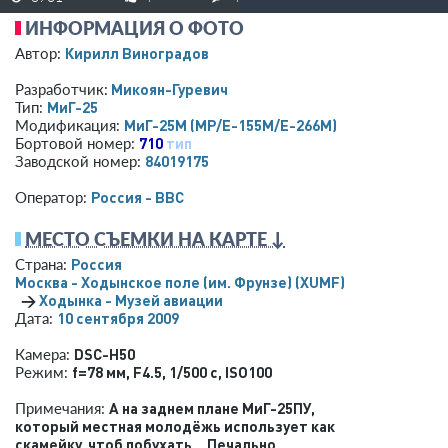
ИНФОРМАЦИЯ О ФОТО
Кирилл Виноградов
Автор:
Микоян-Гуревич
Разработчик:
МиГ-25
Тип:
МиГ-25М (МР/E-155M/Е-266М)
Модификация:
710
тип
Бортовой номер:
84019175
Заводской номер:
Россия - ВВС
Оператор:
МЕСТО СЪЕМКИ НА КАРТЕ ↓
Россия
Страна:
Москва - Ходынское поле (им. Фрунзе)
(XUMF)
→
Ходынка - Музей авиации
10 сентября 2009
Дата:
DSC-H50
Камера:
f=78 мм
,
F4.5
,
1/500 с
,
ISO100
Режим:
А на заднем плане МиГ-25ПУ,
Примечания:
который местная молодёжь использует как
скамейку, чтоб побухать... Печально...