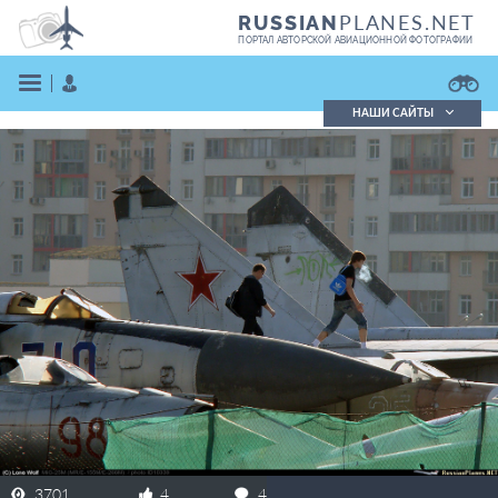
PLANES.NET
RUSSIAN
ПОРТАЛ АВТОРСКОЙ АВИАЦИОННОЙ ФОТОГРАФИИ
НАШИ САЙТЫ
Поиск фотографий
Поиск в реестре
Кратко
Подробно
ВОЙТИ
ЗАРЕГИСТРИРОВАТЬСЯ
3701
4
4