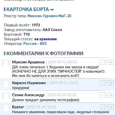
КАРТОЧКА БОРТА
➦
Микоян-Гуревич МиГ-25
Реестр типа:
1973
Первый полёт:
НАЗ Сокол
Завод-изготовитель:
710
Бортовой:
на хранении
Текущий статус:
Россия - ВКС
Оператор:
КОММЕНТАРИИ К ФОТОГРАФИИ
Максим Аршинов
|
2009-09-11 00:03
-
0
+
ДА! очень печально :( Ходынка как заноза в сердце!
(КОНЕЧНО НЕ ДЛЯ ЭТИХ "ЛИЧНОСТЕЙ" в ковычках!!)
Им лиж бо напиться и испоганить всё!!!
Кирилл Науменко
|
2009-09-11 10:43
-
0
+
придурки(
Сеник Александр
|
2010-03-29 05:01
-
0
+
Дымок придает динамику потографии))
Baxter
|
2011-01-24 14:03
-
0
+
Никакого уважения, порисовали еще.. модочье сплошное