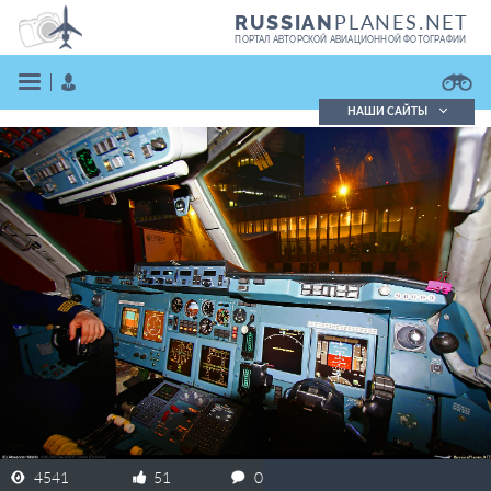
PLANES.NET
RUSSIAN
ПОРТАЛ АВТОРСКОЙ АВИАЦИОННОЙ ФОТОГРАФИИ
НАШИ САЙТЫ
Поиск фотографий
Поиск в реестре
Кратко
Подробно
ВОЙТИ
ЗАРЕГИСТРИРОВАТЬСЯ
4541
51
0