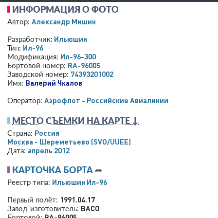
ИНФОРМАЦИЯ О ФОТО
Александр Мишин
Автор:
Ильюшин
Разработчик:
Ил-96
Тип:
Ил-96-300
Модификация:
RA-96005
Бортовой номер:
74393201002
Заводской номер:
Валерий Чкалов
Имя:
Аэрофлот - Российские Авиалинии
Оператор:
МЕСТО СЪЕМКИ НА КАРТЕ ↓
Россия
Страна:
Москва - Шереметьево
(SVO/UUEE)
апрель 2012
Дата:
КАРТОЧКА БОРТА
➦
Ильюшин Ил-96
Реестр типа:
1991.04.17
Первый полёт:
ВАСО
Завод-изготовитель:
RA-96005
Бортовой: