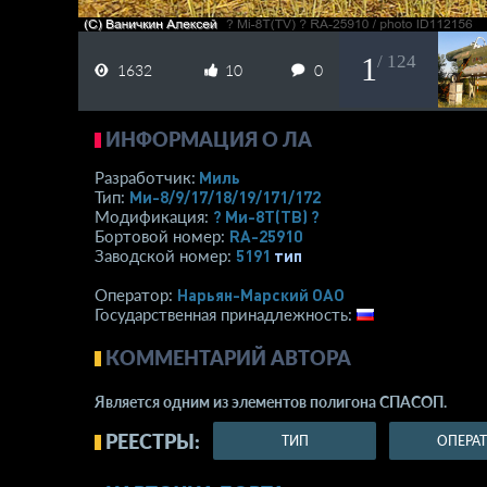
1
/ 124
1632
10
0
ИНФОРМАЦИЯ О ЛА
Миль
Разработчик:
Ми-8/9/17/18/19/171/172
Тип:
? Ми-8Т(ТВ) ?
Модификация:
RA-25910
Бортовой номер:
5191
тип
Заводской номер:
Нарьян-Марский ОАО
Оператор:
Государственная принадлежность:
КОММЕНТАРИЙ АВТОРА
Является одним из элементов полигона СПАСОП.
РЕЕСТРЫ:
ТИП
ОПЕРА