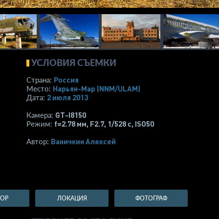
УСЛОВИЯ СЪЕМКИ
Россия
Страна:
Нарьян-Мар
(NNM/ULAM)
Место:
2 июля 2013
Дата:
GT-I8150
Камера:
f=2.78 мм
,
F2.7
,
1/528 с
,
ISO50
Режим:
Ваничкин Алексей
Автор:
ТОР
ЛОКАЦИЯ
ФОТОГРАФ