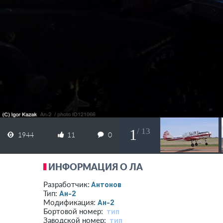
1
/ 13
1944
11
0
ИНФОРМАЦИЯ О ЛА
Антонов
Разработчик:
Ан-2
Тип:
Ан-2
Модификация:
тип
Бортовой номер:
тип
Заводской номер: