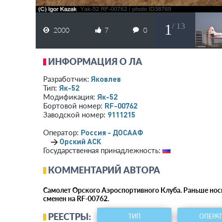
1
/ 13
2000
7
0
ИНФОРМАЦИЯ О ЛА
Яковлев
Разработчик:
Як-52
Тип:
Як-52
Модификация:
RF-00762
Бортовой номер:
9111215
Заводской номер:
Россия - ДОСААФ
Оператор:
→
Орский АСК
Государственная принадлежность:
КОММЕНТАРИЙ АВТОРА
Самолет Орского Аэроспортивного Клуба. Раньше носи
сменен на RF-00762.
РЕЕСТРЫ:
ТИП
ОПЕРА