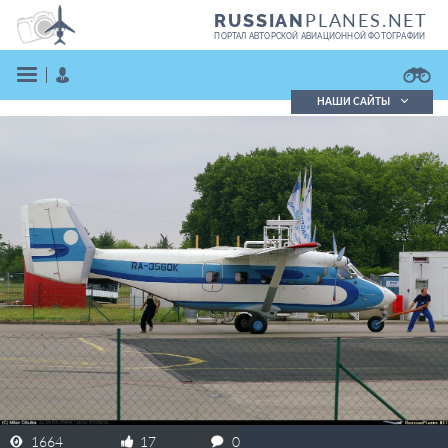
PLANES.NET
RUSSIAN
ПОРТАЛ АВТОРСКОЙ АВИАЦИОННОЙ ФОТОГРАФИИ
НАШИ САЙТЫ
Поиск фотографий
Поиск в реестре
Кратко
Подробно
ВОЙТИ
ЗАРЕГИСТРИРОВАТЬСЯ
1664
17
0