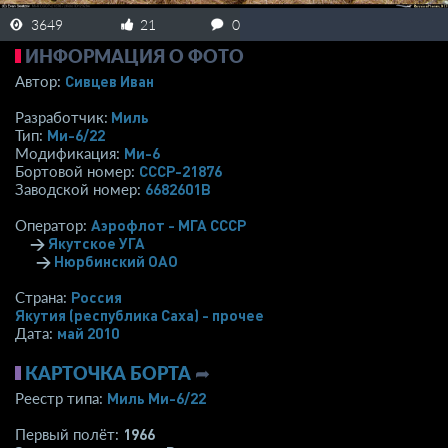
3649
21
0
ИНФОРМАЦИЯ О ФОТО
Сивцев Иван
Автор:
Миль
Разработчик:
Ми-6/22
Тип:
Ми-6
Модификация:
СССР-21876
Бортовой номер:
6682601В
Заводской номер:
Аэрофлот - МГА СССР
Оператор:
→
Якутское УГА
→
Нюрбинский ОАО
Россия
Страна:
Якутия (республика Саха) - прочее
май 2010
Дата:
КАРТОЧКА БОРТА
➦
Миль Ми-6/22
Реестр типа:
1966
Первый полёт: