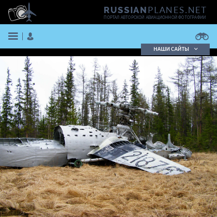
PLANES.NET
RUSSIAN
ПОРТАЛ АВТОРСКОЙ АВИАЦИОННОЙ ФОТОГРАФИИ
НАШИ САЙТЫ
Поиск фотографий
Поиск в реестре
Кратко
Подробно
ВОЙТИ
ЗАРЕГИСТРИРОВАТЬСЯ