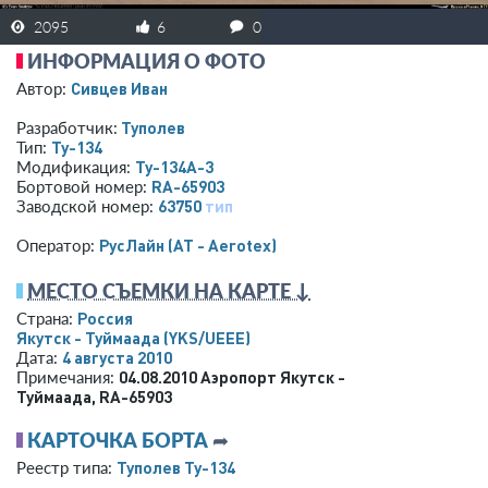
2095
6
0
ИНФОРМАЦИЯ О ФОТО
Сивцев Иван
Автор:
Туполев
Разработчик:
Ту-134
Тип:
Ту-134А-3
Модификация:
RA-65903
Бортовой номер:
63750
тип
Заводской номер:
РусЛайн (AT - Aerotex)
Оператор:
МЕСТО СЪЕМКИ НА КАРТЕ ↓
Россия
Страна:
Якутск - Туймаада
(YKS/UEEE)
4 августа 2010
Дата:
04.08.2010 Аэропорт Якутск -
Примечания:
Туймаада, RA-65903
КАРТОЧКА БОРТА
➦
Туполев Ту-134
Реестр типа: