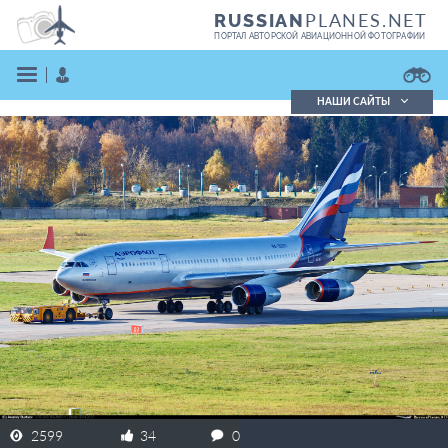
PLANES.NET
RUSSIAN
ПОРТАЛ АВТОРСКОЙ АВИАЦИОННОЙ ФОТОГРАФИИ
НАШИ САЙТЫ
Поиск фотографий
Поиск в реестре
Кратко
Подробно
ВОЙТИ
ЗАРЕГИСТРИРОВАТЬСЯ
2599
34
0