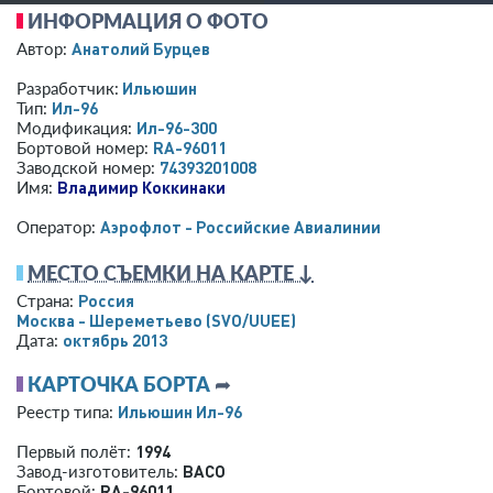
ИНФОРМАЦИЯ О ФОТО
Анатолий Бурцев
Автор:
Ильюшин
Разработчик:
Ил-96
Тип:
Ил-96-300
Модификация:
RA-96011
Бортовой номер:
74393201008
Заводской номер:
Владимир Коккинаки
Имя:
Аэрофлот - Российские Авиалинии
Оператор:
МЕСТО СЪЕМКИ НА КАРТЕ ↓
Россия
Страна:
Москва - Шереметьево
(SVO/UUEE)
октябрь 2013
Дата:
КАРТОЧКА БОРТА
➦
Ильюшин Ил-96
Реестр типа:
1994
Первый полёт:
ВАСО
Завод-изготовитель:
RA-96011
Бортовой: