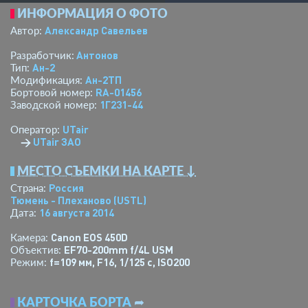
ИНФОРМАЦИЯ О ФОТО
Александр Савельев
Автор:
Антонов
Разработчик:
Ан-2
Тип:
Ан-2ТП
Модификация:
RA-01456
Бортовой номер:
1Г231-44
Заводской номер:
UTair
Оператор:
→
UTair ЗАО
МЕСТО СЪЕМКИ НА КАРТЕ ↓
Россия
Страна:
Тюмень - Плеханово
(USTL)
16 августа 2014
Дата:
Canon EOS 450D
Камера:
EF70-200mm f/4L USM
Объектив:
f=109 мм
,
F16
,
1/125 с
,
ISO200
Режим:
КАРТОЧКА БОРТА
➦