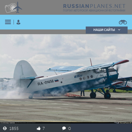
PLANES.NET
RUSSIAN
ПОРТАЛ АВТОРСКОЙ АВИАЦИОННОЙ ФОТОГРАФИИ
НАШИ САЙТЫ
Поиск фотографий
Поиск в реестре
Кратко
Подробно
ВОЙТИ
ЗАРЕГИСТРИРОВАТЬСЯ
1855
7
0