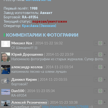
1988
Первый полёт:
Авиант
Завод-изготовитель:
RA-69354
Бортовой:
порезан/уничтожен
Текущий статус:
КрасАвиа (Эвенкия)
Оператор:
КОММЕНТАРИИ К ФОТОГРАФИИ
Михаил Кох
|
2014-11-22 16:32
-
0
+
О! Шикарно!!! )))
Юрий Дорошенко
|
2014-11-22 23:59
-
0
+
Напомнило фотографии из старых журналов. Супер фото.
александр козлов
|
2014-11-23 03:54
-
0
+
напомнило песню-«а олени лучше»
Даниил Кирин
|
2014-11-23 03:55
-
0
+
бортовой?
Dan100
|
2014-11-23 05:34
-
0
+
RA-69354
Алексей Резниченко
-
0
+
|
2014-11-23 10:38
Служебные олени?
http://izvestia.ru/news/579488
:-)