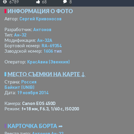
6789
68
8
ИНФОРМАЦИЯ О ФОТО
Сергей Кривоносов
Автор:
Антонов
Разработчик:
Ан-32
Тип:
Ан-32А
Модификация:
RA-69354
Бортовой номер:
1606
тип
Заводской номер:
КрасАвиа (Эвенкия)
Оператор:
МЕСТО СЪЕМКИ НА КАРТЕ ↓
Россия
Страна:
Байкит
(UNIB)
19 ноября 2014
Дата:
Canon EOS 450D
Камера:
f=18 мм
,
F6.3
,
1/60 с
,
ISO200
Режим:
КАРТОЧКА БОРТА
➦
Антонов Ан-32
Реестр типа: