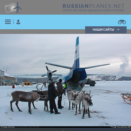
PLANES.NET
RUSSIAN
ПОРТАЛ АВТОРСКОЙ АВИАЦИОННОЙ ФОТОГРАФИИ
НАШИ САЙТЫ
Поиск фотографий
Поиск в реестре
Кратко
Подробно
ВОЙТИ
ЗАРЕГИСТРИРОВАТЬСЯ