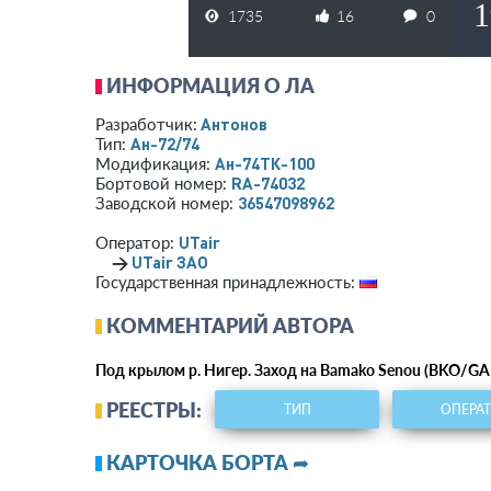
1
1735
16
0
ИНФОРМАЦИЯ О ЛА
Антонов
Разработчик:
Ан-72/74
Тип:
Ан-74ТК-100
Модификация:
RA-74032
Бортовой номер:
36547098962
Заводской номер:
UTair
Оператор:
→
UTair ЗАО
Государственная принадлежность:
КОММЕНТАРИЙ АВТОРА
Под крылом р. Нигер. Заход на Bamako Senou (BKO/GA
РЕЕСТРЫ:
ТИП
ОПЕРА
КАРТОЧКА БОРТА ➦