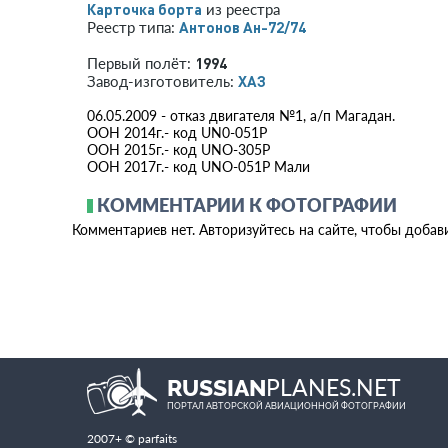
Карточка борта
из реестра
Антонов Ан-72/74
Реестр типа:
1994
Первый полёт:
ХАЗ
Завод-изготовитель:
06.05.2009 - отказ двигателя №1, а/п Магадан.
ООН 2014г.- код UN0-051P
ООН 2015г.- код UNO-305Р
ООН 2017г.- код UNO-051Р Мали
КОММЕНТАРИИ К ФОТОГРАФИИ
Комментариев нет. Авторизуйтесь на сайте, чтобы добав
PLANES.NET
RUSSIAN
ПОРТАЛ АВТОРСКОЙ АВИАЦИОННОЙ ФОТОГРАФИИ
2007+ © parfaits