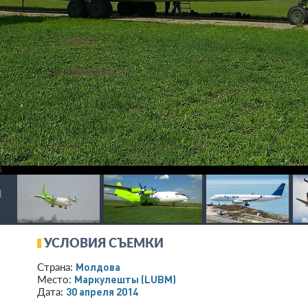
1
УСЛОВИЯ СЪЕМКИ
Молдова
Страна:
Маркулешты
(LUBM)
Место:
30 апреля 2014
Дата: