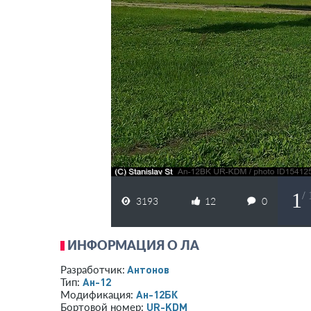
1
/ 
3193
12
0
ИНФОРМАЦИЯ О ЛА
Антонов
Разработчик:
Ан-12
Тип:
Ан-12БК
Модификация:
UR-KDM
Бортовой номер: