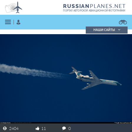
PLANES.NET
RUSSIAN
ПОРТАЛ АВТОРСКОЙ АВИАЦИОННОЙ ФОТОГРАФИИ
НАШИ САЙТЫ
Поиск фотографий
Поиск в реестре
Кратко
Подробно
ВОЙТИ
ЗАРЕГИСТРИРОВАТЬСЯ
2404
11
0