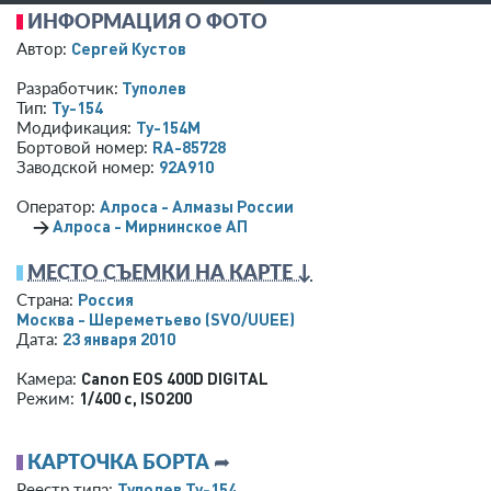
ИНФОРМАЦИЯ О ФОТО
Сергей Кустов
Автор:
Туполев
Разработчик:
Ту-154
Тип:
Ту-154М
Модификация:
RA-85728
Бортовой номер:
92A910
Заводской номер:
Алроса - Алмазы России
Оператор:
→
Алроса - Мирнинское АП
МЕСТО СЪЕМКИ НА КАРТЕ ↓
Россия
Страна:
Москва - Шереметьево
(SVO/UUEE)
23 января 2010
Дата:
Canon EOS 400D DIGITAL
Камера:
1/400 с
,
ISO200
Режим:
КАРТОЧКА БОРТА
➦
Туполев Ту-154
Реестр типа: