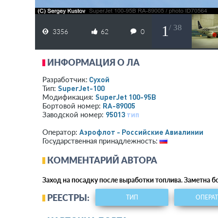
1
/ 38
3356
62
0
ИНФОРМАЦИЯ О ЛА
Сухой
Разработчик:
SuperJet-100
Тип:
SuperJet 100-95B
Модификация:
RA-89005
Бортовой номер:
95013
тип
Заводской номер:
Аэрофлот - Российские Авиалинии
Оператор:
Государственная принадлежность:
КОММЕНТАРИЙ АВТОРА
Заход на посадку после выработки топлива. Заметна б
РЕЕСТРЫ:
ТИП
ОПЕРА