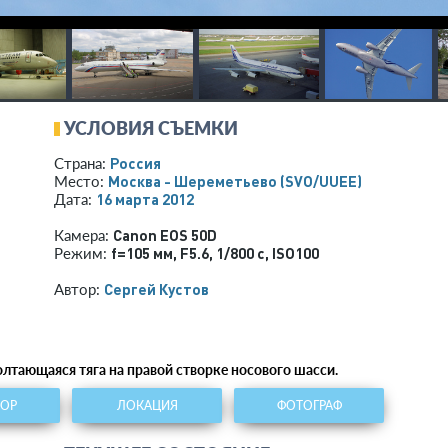
УСЛОВИЯ СЪЕМКИ
Россия
Страна:
Москва - Шереметьево
(SVO/UUEE)
Место:
16 марта 2012
Дата:
Canon EOS 50D
Камера:
f=105 мм
,
F5.6
,
1/800 с
,
ISO100
Режим:
Сергей Кустов
Автор:
олтающаяся тяга на правой створке носового шасси.
ТОР
ЛОКАЦИЯ
ФОТОГРАФ