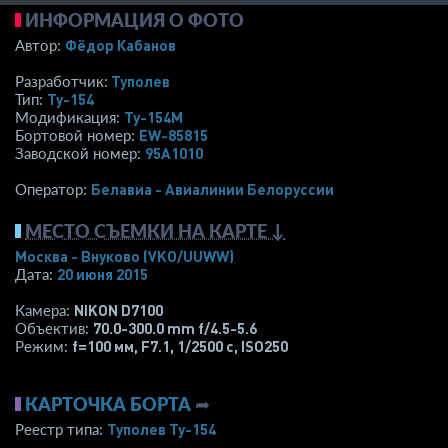
ИНФОРМАЦИЯ О ФОТО
Фёдор Кабанов
Автор:
Туполев
Разработчик:
Ту-154
Тип:
Ту-154М
Модификация:
EW-85815
Бортовой номер:
95A1010
Заводской номер:
Белавиа - Авиалинии Белоруссии
Оператор:
МЕСТО СЪЕМКИ НА КАРТЕ ↓
Москва - Внуково
(VKO/UUWW)
20 июня 2015
Дата:
NIKON D7100
Камера:
70.0-300.0 mm f/4.5-5.6
Объектив:
f=100 мм
,
F7.1
,
1/2500 с
,
ISO250
Режим:
КАРТОЧКА БОРТА
➦
Туполев Ту-154
Реестр типа: