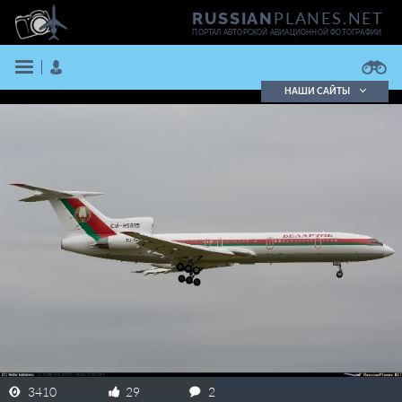
PLANES.NET
RUSSIAN
ПОРТАЛ АВТОРСКОЙ АВИАЦИОННОЙ ФОТОГРАФИИ
НАШИ САЙТЫ
Поиск фотографий
Поиск в реестре
Кратко
Подробно
ВОЙТИ
ЗАРЕГИСТРИРОВАТЬСЯ
3410
29
2