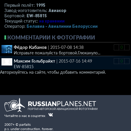
1995
Первый полёт:
Авиакор
Завод-изготовитель:
EW-85815
Бортовой:
на хранении
Текущий статус:
Белавиа - Авиалинии Белоруссии
Оператор:
КОММЕНТАРИИ К ФОТОГРАФИИ
Фёдор Кабанов
|
2015-07-08 14:38
-
0
+
Исправьте пожалуйста бортовой.Глюкануло...
Максим Гольбрайхт
|
2015-07-16 14:49
-
0
+
EW-85815
Авторизуйтесь на сайте, чтобы добавить комментарий.
PLANES.NET
RUSSIAN
ПОРТАЛ АВТОРСКОЙ АВИАЦИОННОЙ ФОТОГРАФИИ
Читайте о нас в соцсетях
2007+ © parfaits
p.s. under construction. forever.